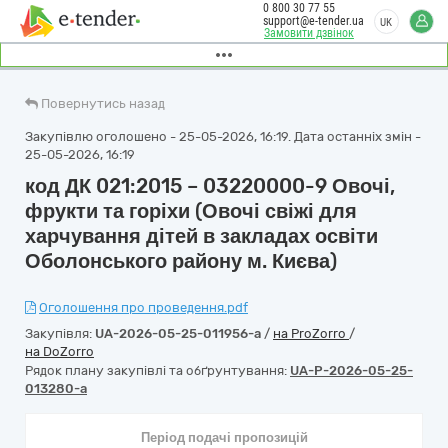
0 800 30 77 55
support@e-tender.ua
UK
Замовити дзвінок
Повернутись назад
Закупівлю оголошено - 25-05-2026, 16:19. Дата останніх змін -
25-05-2026, 16:19
код ДК 021:2015 – 03220000-9 Овочі,
фрукти та горіхи (Овочі свіжі для
харчування дітей в закладах освіти
Оболонського району м. Києва)
Оголошення про проведення.pdf
Закупівля:
UA-2026-05-25-011956-a
/
на ProZorro
/
на DoZorro
Рядок плану закупівлі та обґрунтування:
UA-P-2026-05-25-
013280-a
Період подачі пропозицій