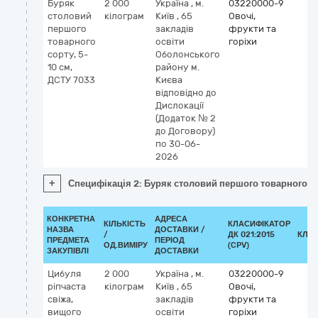
Буряк
2 000
Україна
,
м.
03220000-9
столовий
кілограм
Київ
,
65
Овочі,
першого
закладів
фрукти та
товарного
освіти
горіхи
сорту, 5-
Оболонського
10 см,
району м.
ДСТУ 7033
Києва
відповідно до
Дислокації
(Додаток № 2
до Договору)
по 30-06-
2026
+
Специфікація 2: Буряк столовий першого товарного со
КОНКРЕТНА
АДРЕСА
КІЛЬКІСТЬ
КЛАСИФІКАТОР
НАЗВА
ДОСТАВКИ /
/
ДК 021:2015
КЛА
ПРЕДМЕТА
ПЕРІОД
ОД.ВИМІРУ
(CPV)
ЗАКУПІВЛІ
ДОСТАВКИ
Цибуля
2 000
Україна
,
м.
03220000-9
ріпчаста
кілограм
Київ
,
65
Овочі,
свіжа,
закладів
фрукти та
вищого
освіти
горіхи