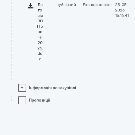
До
публічний
Експортовано:
25-05-
го
2026,
вір
16:16:41
ЗП
П о
во
чі
20
26.
do
c
+
Інформація по закупівлі
-
Пропозиції