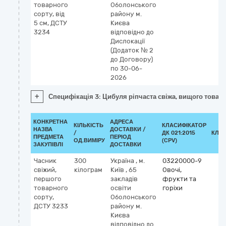
товарного
Оболонського
сорту, від
району м.
5 см, ДСТУ
Києва
3234
відповідно до
Дислокації
(Додаток № 2
до Договору)
по 30-06-
2026
+
Специфікація 3: Цибуля ріпчаста свіжа, вищого товарн
КОНКРЕТНА
АДРЕСА
КІЛЬКІСТЬ
КЛАСИФІКАТОР
НАЗВА
ДОСТАВКИ /
/
ДК 021:2015
КЛА
ПРЕДМЕТА
ПЕРІОД
ОД.ВИМІРУ
(CPV)
ЗАКУПІВЛІ
ДОСТАВКИ
Часник
300
Україна
,
м.
03220000-9
свіжий,
кілограм
Київ
,
65
Овочі,
першого
закладів
фрукти та
товарного
освіти
горіхи
сорту,
Оболонського
ДСТУ 3233
району м.
Києва
відповідно до