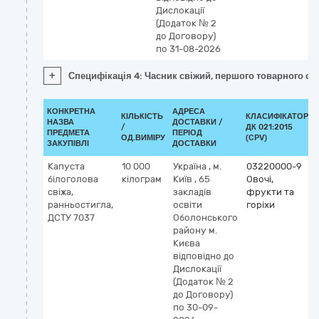
Дислокації
(Додаток № 2
до Договору)
по 31-08-2026
+
Специфікація 4: Часник свіжий, першого товарного со
КОНКРЕТНА
АДРЕСА
КІЛЬКІСТЬ
КЛАСИФІКАТОР
НАЗВА
ДОСТАВКИ /
/
ДК 021:2015
ПРЕДМЕТА
ПЕРІОД
ОД.ВИМІРУ
(CPV)
ЗАКУПІВЛІ
ДОСТАВКИ
Капуста
10 000
Україна
,
м.
03220000-9
білоголова
кілограм
Київ
,
65
Овочі,
свіжа,
закладів
фрукти та
ранньостигла,
освіти
горіхи
ДСТУ 7037
Оболонського
району м.
Києва
відповідно до
Дислокації
(Додаток № 2
до Договору)
по 30-09-