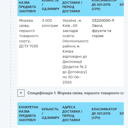
КІЛЬКІСТЬ
КЛАСИФІКАТОР
НАЗВА
ДОСТАВКИ /
/
ДК 021:2015
КЛА
ПРЕДМЕТА
ПЕРІОД
ОД.ВИМІРУ
(CPV)
ЗАКУПІВЛІ
ДОСТАВКИ
Морква
3 000
Україна
,
м.
03220000-9
свіжа,
кілограм
Київ
,
65
Овочі,
першого
закладів
фрукти та
товарного
освіти
горіхи
сорту,
Оболонського
ДСТУ 7035
району м.
Києва
відповідно до
Дислокації
(Додаток № 2
до Договору)
по 30-06-
2026
+
Специфікація 1: Морква свіжа, першого товарного сор
КОНКРЕТНА
АДРЕСА
КІЛЬКІСТЬ
КЛАСИФІКАТОР
НАЗВА
ДОСТАВКИ /
/
ДК 021:2015
КЛА
ПРЕДМЕТА
ПЕРІОД
ОД.ВИМІРУ
(CPV)
ЗАКУПІВЛІ
ДОСТАВКИ