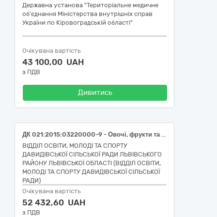
Державна установа "Територіальне медичне
об'єднання Міністерства внутрішніх справ
України по Кіровоградській області"
Очікувана вартість
43 100,00 UAH
з ПДВ
Дивитись
ДК 021:2015:03220000-9 - Овочі, фрукти та горіхи (Буряк столовий молодий, з обрізаною зеленню, першого товарного сорту (ДК 021:2015: 03221111-7-Буряк); Морква молода свіжа, з обрізаною зеленню (ДК 021:2015: 03221112-4 - Морква); Цибуля ріпчаста свіжа, рання, вищого товарного сорту, від 5 см, ДСТУ 3234 (ДК 021:2015: 03221113-1 – Цибуля); Капуста білоголова свіжа, ранньостигла, ДСТУ 7037 (ДК 021:2015: 03221410-3 - Капуста качанна); Помідори (томати) свіжі, тепличні, округлі, ДСТУ 3246 (ДК 021:2015: 03221240-0 – Помідори) Огірки свіжі, тепличні, короткоплідні (до 14см), ДСТУ 3247 (ДК 021:2015: 03221270-9 – Огірки) Кабачки свіжі, вищого товарного сорту, довжина 7-16 см (ДК 021:2015:03221250-3 – Кабачки) Капуста цвітна свіжа, першого товарного сорту, ДСТУ 3280 (ДК 021:2015:03221420-6 - Капуста цвітна) Перець солодкий свіжий, округлої форми, ДСТУ 2659 (ДК 021:2015:03221230-7 - Перець овочевий)
ВІДДІЛ ОСВІТИ, МОЛОДІ ТА СПОРТУ
ДАВИДІВСЬКОЇ СІЛЬСЬКОЇ РАДИ ЛЬВІВСЬКОГО
РАЙОНУ ЛЬВІВСЬКОЇ ОБЛАСТІ (ВІДДІЛ ОСВІТИ,
МОЛОДІ ТА СПОРТУ ДАВИДІВСЬКОЇ СІЛЬСЬКОЇ
РАДИ)
Очікувана вартість
52 432,60 UAH
з ПДВ