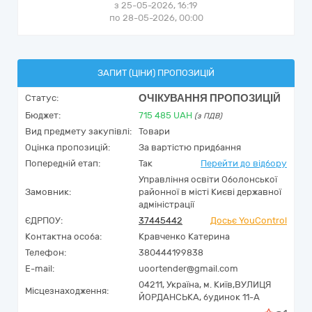
з 25-05-2026, 16:19
по 28-05-2026, 00:00
ЗАПИТ (ЦІНИ) ПРОПОЗИЦІЙ
ОЧІКУВАННЯ ПРОПОЗИЦІЙ
Статус:
Бюджет:
715 485
UAH
(з ПДВ)
Вид предмету закупівлі:
Товари
Оцінка пропозицій:
За вартістю придбання
Попередній етап:
Так
Перейти до відбору
Управління освіти Оболонської
Замовник:
районної в місті Києві державної
адміністрації
ЄДРПОУ:
37445442
Досьє YouControl
Контактна особа:
Кравченко Катерина
Телефон:
380444199838
E-mail:
uoortender@gmail.com
04211,
Україна
,
м. Київ,
ВУЛИЦЯ
Місцезнаходження:
ЙОРДАНСЬКА, будинок 11-А