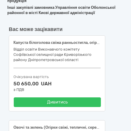
продукція
Інші закупівлі замовника Управління освіти Оболонської
районної в місті Києві державної адміністрації
Вас може зацікавити
Капуста білоголова свіжа ранньостигла, огірки свіжі тепличні, огірки свіжі польові, помідори (томати) свіжі тепличні, помідори (томати) свіжі польові, перець солодкий свіжий, кабачки свіжі, баклажани (забезпечення продуктами харчування)
Відділ освіти Виконавчого комітету
Софіївської селищної ради Криворізького
району Дніпропетровської області
Очікувана вартість
50 650,00 UAH
з ПДВ
Дивитись
Овочі та зелень (Огірки свіжі, тепличні, середньоплідні (до 25см), ДСТУ 3247; Помідори (томати) свіжі, тепличні, округлі, ДСТУ 3246; Щавель свіжий, першого товарного сорту, ДСТУ 8472; Кріп свіжий, першого товарного сорту, ДСТУ 8624; Кабачки свіжі, першого товарного сорту, довжина 7-26 см; Петрушка молода свіжа, листкова, ДСТУ 6010; )за кодом ДК 021:2015 03220000-9 Овочі, фрукти та горіхи