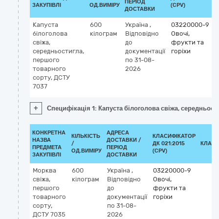
ПЕРІОД
ЗАКУПІВЛІ
ОД.ВИМІРУ
(CPV)
ДОСТАВКИ
Капуста
600
Україна
,
03220000-9
білоголова
кілограм
Відповідно
Овочі,
свіжа,
до
фрукти та
середньостигла,
документації
горіхи
першого
по 31-08-
товарного
2026
сорту, ДСТУ
7037
+
Специфікація 1: Капуста білоголова свіжа, середньост
КОНКРЕТНА
АДРЕСА
КІЛЬКІСТЬ
КЛАСИФІКАТОР
НАЗВА
ДОСТАВКИ /
/
ДК 021:2015
КЛАСИ
ПРЕДМЕТА
ПЕРІОД
ОД.ВИМІРУ
(CPV)
ЗАКУПІВЛІ
ДОСТАВКИ
Морква
600
Україна
,
03220000-9
свіжа,
кілограм
Відповідно
Овочі,
першого
до
фрукти та
товарного
документації
горіхи
сорту,
по 31-08-
ДСТУ 7035
2026