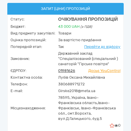
ЗАПИТ (ЦІНИ) ПРОПОЗИЦІЙ
ОЧІКУВАННЯ ПРОПОЗИЦІЙ
Статус:
Бюджет:
43 000
UAH
(з ПДВ)
Вид предмету закупівлі:
Товари
Оцінка пропозицій:
За вартістю придбання
Попередній етап:
Так
Перейти до відбору
Державний заклад
Замовник:
"Спеціалізований (спеціальний )
санаторій "Гірське повітря"
ЄДРПОУ:
01981626
Досьє YouControl
Контактна особа:
Лубів Оксана Михайлівна
Телефон:
380688971272
E-mail:
Girske2018@meta.ua
78595,
Україна
,
Івано-
Франківська область,
Івано-
Місцезнаходження:
Франківськ,
Івано-Франківська
обл., смт.Ворохта,
вул.Д.Галицького, буд.5
0