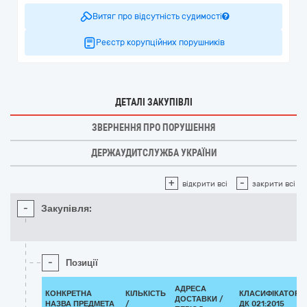
Витяг про відсутність судимості
Реєстр корупційних порушників
ДЕТАЛІ ЗАКУПІВЛІ
ЗВЕРНЕННЯ ПРО ПОРУШЕННЯ
ДЕРЖАУДИТСЛУЖБА УКРАЇНИ
+
-
відкрити всі
закрити всі
-
Закупівля:
-
Позиції
АДРЕСА
КОНКРЕТНА
КІЛЬКІСТЬ
КЛАСИФІКАТОР
ДОСТАВКИ /
НАЗВА ПРЕДМЕТА
/
ДК 021:2015