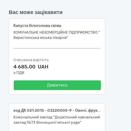
Вас може зацікавити
Капуста білоголова свіжа
КОМУНАЛЬНЕ НЕКОМЕРЦІЙНЕ ПІДПРИЄМСТВО "
Берестинська міська лікарня"
Очікувана вартість
4 685,00 UAH
з ПДВ
Дивитись
код ДК 021:2015 - 03220000-9 - Овочі, фрукти та горіхи (Капуста білоголова свіжа; кабачки свіжі; перець солодкий свіжий; огірки свіжі; помідори (томати) свіжі; баклажани свіжі; петрушка молода свіжа; груші свіжі; виноград свіжий столовий; смородина чорна свіжа; слива свіжа; персики; абрикоси свіжі; вишня свіжа; черешня свіжа; полуниця свіжа)
Комунальний заклад "Дошкільний навчальний
заклад №73 Вінницької міської ради"