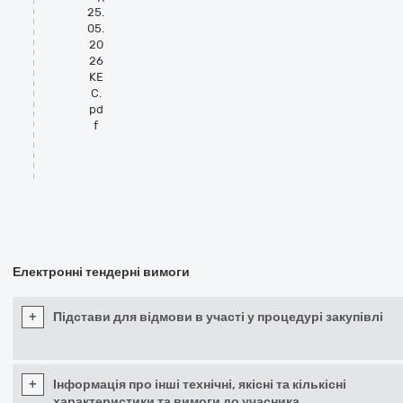
25.
05.
20
26
КЕ
С.
pd
f
Електронні тендерні вимоги
+
Підстави для відмови в участі у процедурі закупівлі
+
Інформація про інші технічні, якісні та кількісні
характеристики та вимоги до учасника