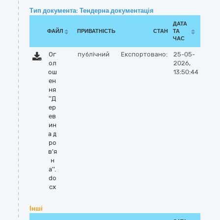
Тип документа: Тендерна документація
ДАТА
ФАЙЛ
ПРИВАТНІСТЬ
СТАН
ТА
ЧАС
Ог
публічний
Експортовано:
25-05-
ол
2026,
ош
13:50:44
ен
ня
''Д
ер
ев
ин
а д
ро
в'я
н
а''.
do
cx
Інші