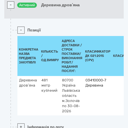
-
Деревина дров’яна
Активний
-
Позиції
АДРЕСА
ДОСТАВКИ /
КОНКРЕТНА
СТРОК
КІЛЬКІСТЬ
КЛАСИФІКАТОР
НАЗВА
ПОСТАВКИ/
/
ДК 021:2015
КЛАСИФІ
ПРЕДМЕТА
ВИКОНАННЯ
ОД.ВИМІРУ
(CPV)
ЗАКУПІВЛІ
РОБІТ/
НАДАННЯ
ПОСЛУГ:
Деревина
481
80700
03410000-7
дров’яна
метр
Україна
Деревина
кубічний
Львівська
область
м.Золочів
по 30-08-
2026
+
Інформація по лоту