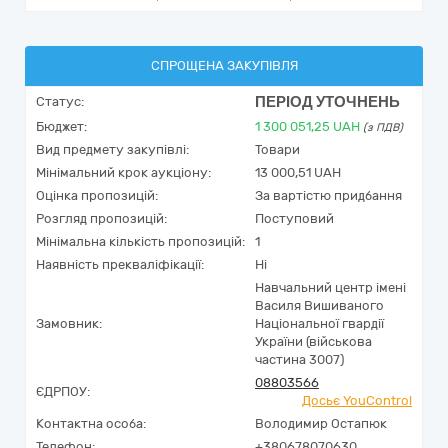
СПРОЩЕНА ЗАКУПІВЛЯ
ПЕРІОД УТОЧНЕНЬ
Статус:
Бюджет:
1 300 051,25
UAH
(з ПДВ)
Вид предмету закупівлі:
Товари
Мінімальний крок аукціону:
13 000,51 UAH
Оцінка пропозицій:
За вартістю придбання
Розгляд пропозицій:
Поступовий
Мінімальна кількість пропозицій:
1
Наявність прекваліфікації:
Ні
Навчальний центр імені
Василя Вишиваного
Замовник:
Національної гвардії
України (військова
частина 3007)
08803566
ЄДРПОУ:
Досьє YouControl
Контактна особа:
Володимир Остапюк
Телефон:
+380678070630