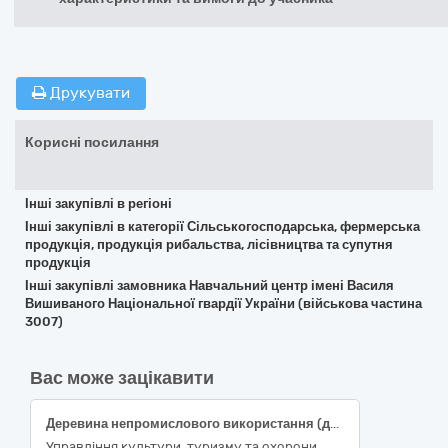
Друкувати
Корисні посилання
Інші закупівлі в регіоні
Інші закупівлі в категорії Сільськогосподарська, фермерська
продукція, продукція рибальства, лісівництва та супутня
продукція
Інші закупівлі замовника Навчальний центр імені Василя
Вишиваного Національної гвардії України (військова частина
3007)
Вас може зацікавити
Деревина непромислового використання (дрова) з навантаженням та транспортуванням (код ДК 021:2015 03410000-7 Деревина, деталізований код 03413000-8 Паливна деревина)
Управління культури, туризму та охорони