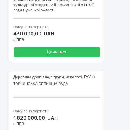
культурної спадщини Шосткинської міської
ради Сумської області
Очікувана вартість
430 000,00 UAH
з ПДВ
Дивитись
Деревина дров’яна, 1 групи, неколоті, ТУУ-00994207-005; Деревина дров’яна, 2 групи, неколоті, ТУУ-00994207-005 (код ДК 021:2015:03410000-7 – Деревина)
ТОРЧИНСЬКА СЕЛИЩНА РАДА
Очікувана вартість
1 820 000,00 UAH
з ПДВ