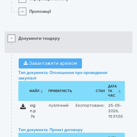
-
Пропозиції
-
Документи тендеру
Завантажити архівом
Тип документа: Оголошення про проведення
закупівлі
ДАТА
ФАЙЛ
ПРИВАТНІСТЬ
СТАН
ТА
ЧАС
sig
публічний
Експортовано:
25-05-
n.p
2026,
7s
13:51:55
Тип документа: Проект договору