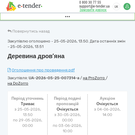
0 800 30 77 55
support@e-tender.ua
UK
Замовити дзвінок
Повернутись назад
Закупівлю оголошено - 25-05-2026, 13:50. Дата останніх змін
- 25-05-2026, 13:51
Деревина дров’яна
Оголошення про проведення.pdf
Закупівля:
UA-2026-05-25-007314-a
/
на ProZorro
/
на DoZorro
Період уточнень
Період подачі
Аукціон
Триває
пропозицій
Очікується
з 25-05-2026,
Очікується
з
04-06-2026,
13:50
з 30-05-2026,
14:00
по 29-05-2026,
00:00
00:00
по 03-06-2026,
10:00