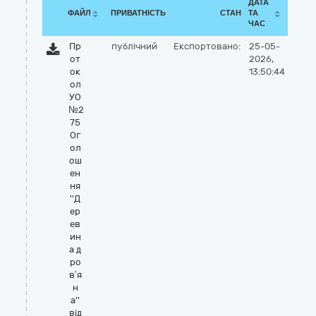
ДАТА
ФАЙЛ
ПРИВАТНІСТЬ
СТАН
ТА
ЧАС
Пр
публічний
Експортовано:
25-05-
от
2026,
ок
13:50:44
ол
УО
№2
75
Ог
ол
ош
ен
ня
''Д
ер
ев
ин
а д
ро
в’я
н
а''
від