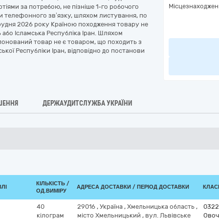
Місцезнаходжен
тіями за потребою, не пізніше 1-го робочого
ми телефонного зв’язку, шляхом листування, по
грудня 2026 року Країною походження товару не
 або Ісламська Республіка Іран. Шляхом
понований товар не є товаром, що походить з
ської Республіки Іран, відповідно до постанови
ШЕННЯ
ДЕРЖАУДИТСЛУЖБА УКРАЇНИ
КІЛЬКІСТЬ /
ВЛІ
АДРЕСА ДОСТАВКИ / ПЕРІОД ДОСТАВКИ
КЛАСИ
ОД.ВИМІРУ
40
29016
,
Україна
,
Хмельницька область
,
0322
кілограм
місто Хмельницький
,
вул. Львівське
Овоч