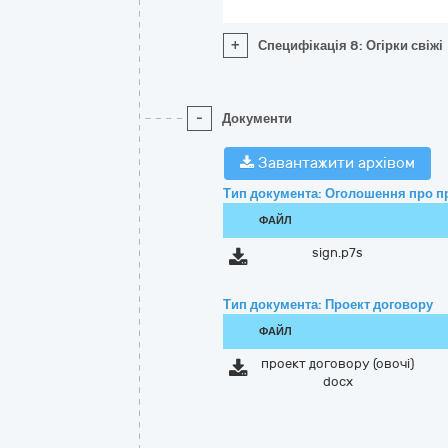
+
Специфікація 8: Огірки свіжі
-
Документи
Завантажити архівом
Тип документа: Оголошення про п
ФАЙЛ
sign.p7s
Тип документа: Проект договору
ФАЙЛ
проект договору (овочі)
docx