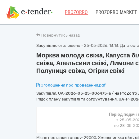
PROZORRO
PROZORRO MARKET
Повернутись назад
Закупівлю оголошено - 25-05-2026, 13:13. Дата остан
Морква молода свіжа, Капуста бі
свіжа, Апельсини свіжі, Лимони с
Полуниця свіжа, Огірки свіжі
Оголошення про проведення.pdf
Закупівля:
UA-2026-05-25-006475-a
/
на ProZorro
Рядок плану закупівлі та обґрунтування:
UA-P-202
Період подачі
з 25-05-202
по 28-05-202
Місце поставки товару: 29000, Хмельницька обл., м