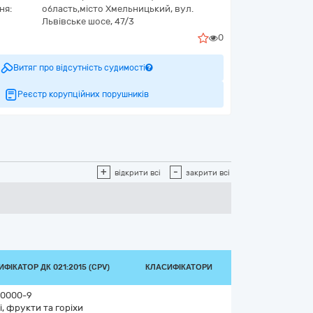
ня:
область,
місто Хмельницький,
вул.
Львівське шосе, 47/3
0
Витяг про відсутність судимості
Реєстр корупційних порушників
+
-
відкрити всі
закрити всі
ФІКАТОР ДК 021:2015 (CPV)
КЛАСИФІКАТОРИ
0000-9
і, фрукти та горіхи