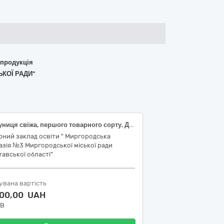
 продукція
ЬКОЇ РАДИ"
Полуниця свіжа, першого товарного сорту, ДСТУ 7653
ний заклад освіти " Миргородська
азія №3 Миргородської міської ради
авської області"
увана вартість
900,00 UAH
ДВ