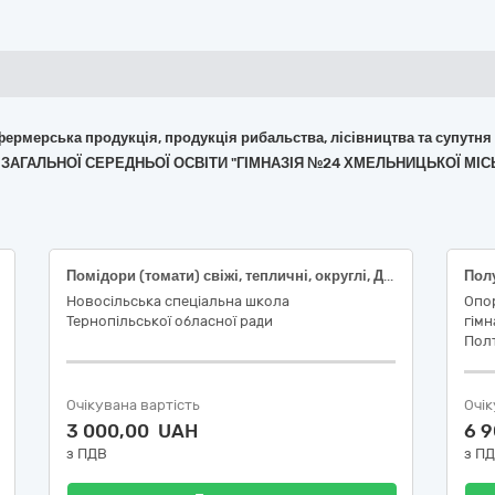
 фермерська продукція, продукція рибальства, лісівництва та супутня
Д ЗАГАЛЬНОЇ СЕРЕДНЬОЇ ОСВІТИ "ГІМНАЗІЯ №24 ХМЕЛЬНИЦЬКОЇ МІС
Помідори (томати) свіжі, тепличні, округлі, ДСТУ 3246; Огірки свіжі, тепличні, довгоплідні (понад 25см), ДСТУ 3247
Новосільська спеціальна школа
Опор
Тернопільської обласної ради
гімн
Полт
Очікувана вартість
Очік
3 000,00 UAH
6 
з ПДВ
з П