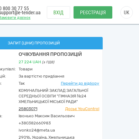
0 800 30 77 55
support@e-tender.ua
ВХІД
РЕЄСТРАЦІЯ
UK
Замовити дзвінок
ЗАПИТ (ЦІНИ) ПРОПОЗИЦІЙ
ОЧІКУВАННЯ ПРОПОЗИЦІЙ
27 224
UAH
(з ПДВ)
купівлі:
Товари
ій:
За вартістю придбання
:
Так
Перейти до відбору
КОМУНАЛЬНИЙ ЗАКЛАД ЗАГАЛЬНОЇ
СЕРЕДНЬОЇ ОСВІТИ "ГІМНАЗІЯ №24
ХМЕЛЬНИЦЬКОЇ МІСЬКОЇ РАДИ"
25803071
Досьє YouControl
а:
Івонько Максим Васильович
+380382660983
ivonko24@meta.ua
29016,
Україна
,
Хмельницька