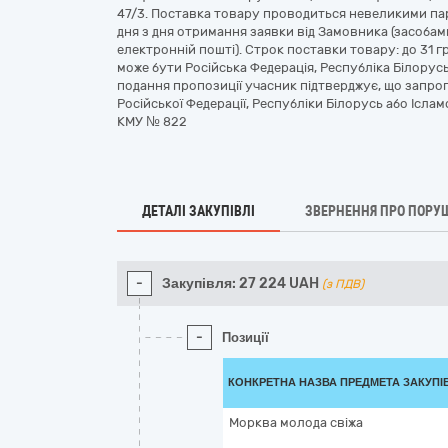
47/3. Поставка товару проводиться невеликими пар
дня з дня отримання заявки від Замовника (засоба
електронній пошті). Строк поставки товару: до 31 
може бути Російська Федерація, Республіка Білорусь
подання пропозиції учасник підтверджує, що запро
Російської Федерації, Республіки Білорусь або Іслам
КМУ № 822
ДЕТАЛІ ЗАКУПІВЛІ
ЗВЕРНЕННЯ ПРО ПОРУ
-
Закупівля:
27 224
UAH
(з ПДВ)
-
Позиції
КОНКРЕТНА НАЗВА ПРЕДМЕТА ЗАКУПІ
Морква молода свіжа