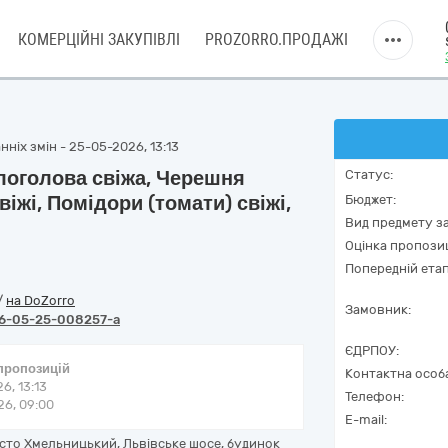
КОМЕРЦІЙНІ ЗАКУПІВЛІ
PROZORRO.ПРОДАЖІ
ніх змін - 25-05-2026, 13:13
логолова свіжа, Черешня
Статус:
віжі, Помідори (томати) свіжі,
Бюджет:
Вид предмету за
Оцінка пропозиц
Попередній етап
/
на DoZorro
Замовник:
6-05-25-008257-a
ЄДРПОУ:
 пропозицій
Контактна особ
6, 13:13
Телефон:
6, 09:00
E-mail:
істо Хмельницький, Львівське шосе, будинок