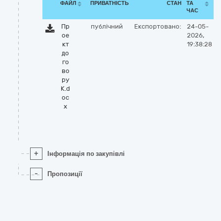
ФАЙЛ
ПРИВАТНІСТЬ
СТАН
ТА
ЧАС
Пр
публічний
Експортовано:
24-05-
ое
2026,
кт
19:38:28
до
го
во
ру
К.d
oc
x
+
Інформація по закупівлі
-
Пропозиції