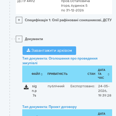
ДСТУ 4492
пров.Остаповича
Ігоря, будинок 5
по 31-12-2026
+
Специфікація 1: Олії рафіновані соняшникові, ДСТУ 4
-
Документи
Завантажити архівом
Тип документа: Оголошення про проведення
закупівлі
ДАТА
ФАЙЛ
ПРИВАТНІСТЬ
СТАН
ТА
ЧАС
sig
публічний
Експортовано:
24-05-
n.p
2026,
7s
19:39:28
Тип документа: Проект договору
ДАТА