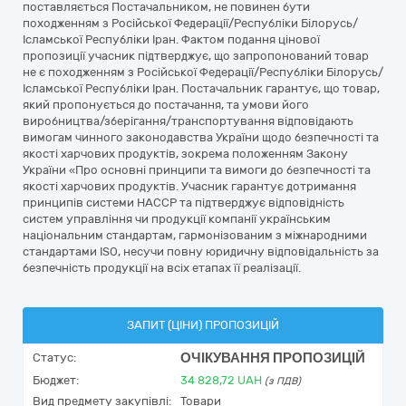
поставляється Постачальником, не повинен бути
походженням з Російської Федерації/Республіки Білорусь/
Ісламської Республіки Іран. Фактом подання цінової
пропозиції учасник підтверджує, що запропонований товар
не є походженням з Російської Федерації/Республіки Білорусь/
Ісламської Республіки Іран. Постачальник гарантує, що товар,
який пропонується до постачання, та умови його
виробництва/зберігання/транспортування відповідають
вимогам чинного законодавства України щодо безпечності та
якості харчових продуктів, зокрема положенням Закону
України «Про основні принципи та вимоги до безпечності та
якості харчових продуктів. Учасник гарантує дотримання
принципів системи НАССР та підтверджує відповідність
систем управління чи продукції компанії українським
національним стандартам, гармонізованим з міжнародними
стандартами ISO, несучи повну юридичну відповідальність за
безпечність продукції на всіх етапах її реалізації.
ЗАПИТ (ЦІНИ) ПРОПОЗИЦІЙ
ОЧІКУВАННЯ ПРОПОЗИЦІЙ
Статус:
Бюджет:
34 828,72
UAH
(з ПДВ)
Вид предмету закупівлі:
Товари