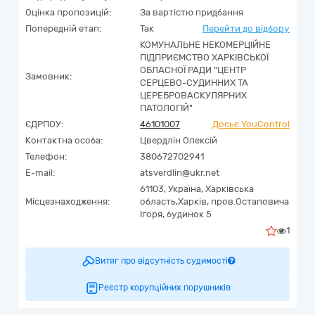
Оцінка пропозицій:
За вартістю придбання
Попередній етап:
Так
Перейти до відбору
КОМУНАЛЬНЕ НЕКОМЕРЦІЙНЕ
ПІДПРИЄМСТВО ХАРКІВСЬКОЇ
ОБЛАСНОЇ РАДИ "ЦЕНТР
Замовник:
СЕРЦЕВО-СУДИННИХ ТА
ЦЕРЕБРОВАСКУЛЯРНИХ
ПАТОЛОГІЙ"
ЄДРПОУ:
46101007
Досьє YouControl
Контактна особа:
Цвердлін Олексій
Телефон:
380672702941
E-mail:
atsverdlin@ukr.net
61103,
Україна
,
Харківська
Місцезнаходження:
область,
Харків,
пров.Остаповича
Ігоря, будинок 5
1
Витяг про відсутність судимості
Реєстр корупційних порушників