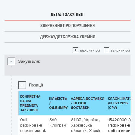
ДЕТАЛІ ЗАКУПІВЛІ
ЗВЕРНЕННЯ ПРО ПОРУШЕННЯ
ДЕРЖАУДИТСЛУЖБА УКРАЇНИ
+
-
відкрити всі
закрити всі
-
Закупівля:
-
Позиції
КОНКРЕТНА
КІЛЬКІСТЬ
АДРЕСА ДОСТАВКИ
КЛАСИФІКАТОР
НАЗВА
/
/ ПЕРІОД
ДК 021:2015
ПРЕДМЕТА
ОД.ВИМІРУ
ДОСТАВКИ
(CPV)
ЗАКУПІВЛІ
Олії
360
61103
,
Україна
,
15420000-8
рафіновані
кілограм
Харківська
Рафіновані
соняшникові,
область
,
Харків
,
олії та жири