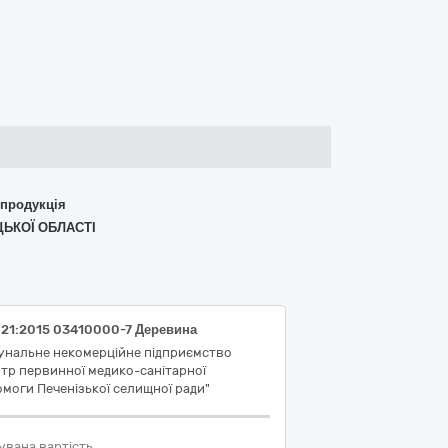
 продукція
ЦЬКОЇ ОБЛАСТІ
021:2015 03410000-7 Деревина
унальне некомерційне підприємство
тр первинної медико-санітарної
моги Печенізької селищної ради"
увана вартість