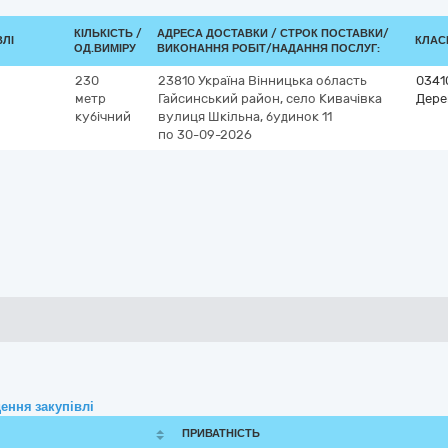
КІЛЬКІСТЬ /
АДРЕСА ДОСТАВКИ /
СТРОК ПОСТАВКИ/
ВЛІ
КЛАСИ
ОД.ВИМІРУ
ВИКОНАННЯ РОБІТ/НАДАННЯ ПОСЛУГ:
230
23810
Україна
Вінницька область
0341
метр
Гайсинський район, село Кивачівка
Дере
кубічний
вулиця Шкільна, будинок 11
по 30-09-2026
ення закупівлі
ПРИВАТНІСТЬ