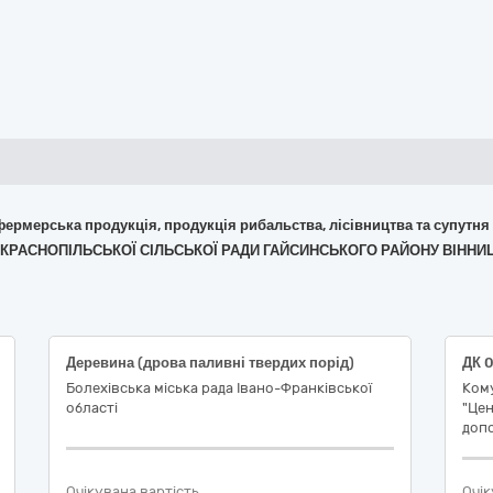
 фермерська продукція, продукція рибальства, лісівництва та супутня
ЗІЯ КРАСНОПІЛЬСЬКОЇ СІЛЬСЬКОЇ РАДИ ГАЙСИНСЬКОГО РАЙОНУ ВІННИ
Деревина (дрова паливні твердих порід)
ДК 
Болехівська міська рада Івано-Франківської
Ком
області
"Цен
допо
Очікувана вартість
Очік