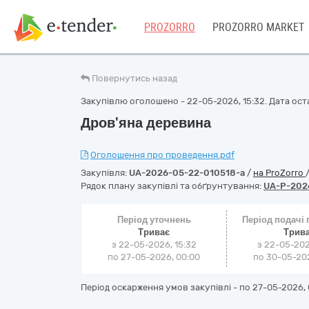
PROZORRO
PROZORRO MARKET
Повернутись назад
Закупівлю оголошено - 22-05-2026, 15:32. Дата оста
Дров'яна деревина
Оголошення про проведення.pdf
Закупівля:
UA-2026-05-22-010518-a
/
на ProZorro
Рядок плану закупівлі та обґрунтування:
UA-P-202
Період уточнень
Період подачі
Триває
Трив
з 22-05-2026, 15:32
з 22-05-202
по 27-05-2026, 00:00
по 30-05-202
Період оскарження умов закупівлі - по
27-05-2026, 