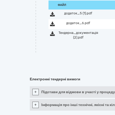
ФАЙЛ
додаток_5 (1).pdf
додаток_6.pdf
Тендерна_документацiя
(2).pdf
Електронні тендерні вимоги
+
Підстави для відмови в участі у процеду
+
Інформація про інші технічні, якісні та 