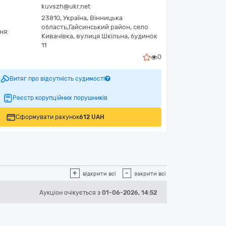
kuvszh@ukr.net
23810,
Україна
,
Вінницька
область,
Гайсинський район, село
ня:
Кивачівка,
вулиця Шкільна, будинок
11
0
Витяг про відсутність судимості
Реєстр корупційних порушників
Сформувати рахунок
612 UAH
+
-
відкрити всі
закрити всі
Аукціон
очікується
з
01-06-2026, 14:52