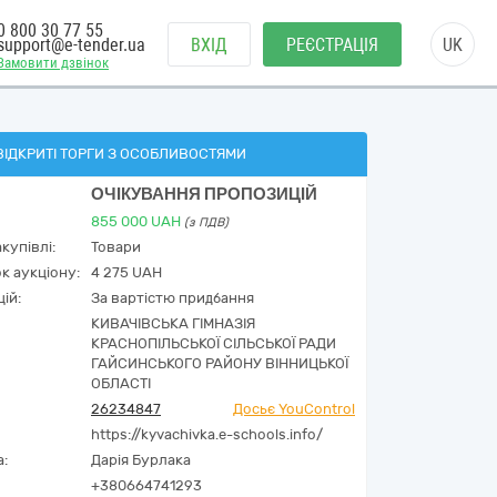
0 800 30 77 55
support@e-tender.ua
ВХІД
РЕЄСТРАЦІЯ
UK
Замовити дзвінок
ВІДКРИТІ ТОРГИ З ОСОБЛИВОСТЯМИ
ОЧІКУВАННЯ ПРОПОЗИЦІЙ
855 000
UAH
(з ПДВ)
купівлі:
Товари
к аукціону:
4 275 UAH
ій:
За вартістю придбання
КИВАЧІВСЬКА ГІМНАЗІЯ
КРАСНОПІЛЬСЬКОЇ СІЛЬСЬКОЇ РАДИ
ГАЙСИНСЬКОГО РАЙОНУ ВІННИЦЬКОЇ
ОБЛАСТІ
26234847
Досьє YouControl
https://kyvachivka.e-schools.info/
а:
Дарія Бурлака
+380664741293