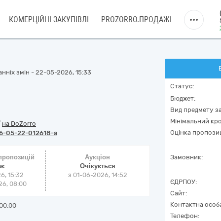
КОМЕРЦІЙНІ ЗАКУПІВЛІ
PROZORRO.ПРОДАЖІ
нніх змін - 22-05-2026, 15:33
Статус:
Бюджет:
Вид предмету за
Мінімальний кро
/
на DoZorro
Оцінка пропозиц
6-05-22-012618-a
 пропозицій
Аукціон
Замовник:
ає
Очікується
6, 15:32
з
01-06-2026, 14:52
ЄДРПОУ:
6, 08:00
Сайт:
Контактна особ
00:00
Телефон: