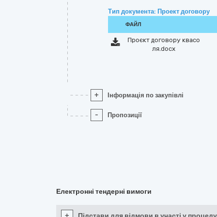
Тип документа: Проект договору
ФАЙЛ
Проєкт договору квасо
ля.docx
+
Інформація по закупівлі
-
Пропозиції
Електронні тендерні вимоги
+
Підстави для відмови в участі у процеду