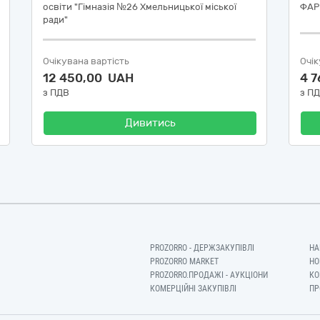
освіти "Гімназія №26 Хмельницької міської
ФАР
ради"
Очікувана вартість
Очік
12 450,00 UAH
4 
з ПДВ
з П
Дивитись
PROZORRO - ДЕРЖЗАКУПІВЛІ
НА
PROZORRO MARKET
НО
PROZORRO.ПРОДАЖІ - АУКЦІОНИ
КО
КОМЕРЦІЙНІ ЗАКУПІВЛІ
ПР