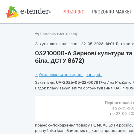
PROZORRO
PROZORRO MARKET
Повернутись назад
Закупівлю оголошено - 22-05-2026, 14:01. Дата остан
03210000-6 Зернові культури та
біла, ДСТУ 8672)
Оголошення про проведення.pdf
Закупівля:
UA-2026-05-22-007817-a
/
на ProZorro
Рядок плану закупівлі та обґрунтування:
UA-P-202
Період подачі
з 22-05-202
по 27-05-202
Країною-походження товару НЕ МОЖЕ БУТИ російська
республіка іран. Замовник відхиляє пропозицію по