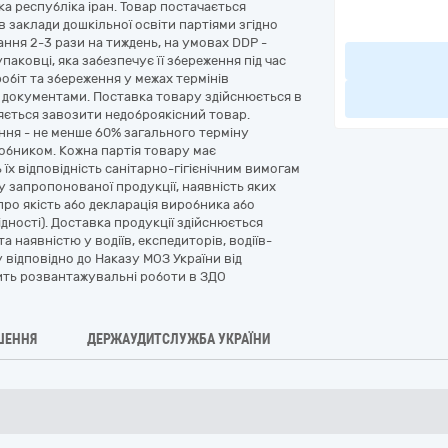
ка республіка іран. Товар постачається
 заклади дошкільної освіти партіями згідно
ння 2-3 рази на тиждень, на умовах DDP -
паковці, яка забезпечує її збереження під час
біт та збереження у межах термінів
документами. Поставка товару здійснюється в
оняється завозити недоброякісний товар.
ння - не менше 60% загального терміну
обником. Кожна партія товару має
х відповідність санітарно-гігієнічним вимогам
у запропонованої продукції, наявність яких
ро якість або декларація виробника або
ідності). Доставка продукції здійснюється
 наявністю у водіїв, експедиторів, водіїв-
відповідно до Наказу МОЗ України від
ить розвантажувальні роботи в ЗДО
ШЕННЯ
ДЕРЖАУДИТСЛУЖБА УКРАЇНИ