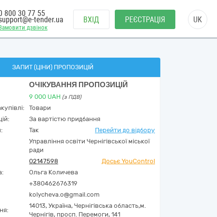
0 800 30 77 55
support@e-tender.ua
ВХІД
РЕЄСТРАЦІЯ
UK
Замовити дзвінок
ЗАПИТ (ЦІНИ) ПРОПОЗИЦІЙ
ОЧІКУВАННЯ ПРОПОЗИЦІЙ
9 000
UAH
(з ПДВ)
купівлі:
Товари
ій:
За вартістю придбання
:
Так
Перейти до відбору
Управління освіти Чернігівської міської
ради
02147598
Досьє YouControl
а:
Ольга Количева
+380462676319
kolycheva.o@gmail.com
14013,
Україна
,
Чернігівська область,
м.
ня:
Чернігів,
просп. Перемоги, 141