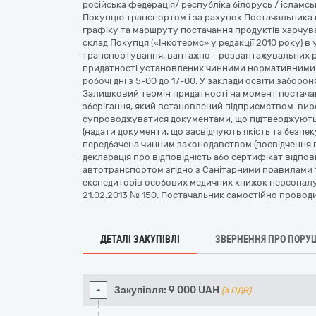
російська федерація/ республіка білорусь / ісламсь
Покупцю транспортом і за рахунок Постачальника в
графіку та маршруту постачання продуктів харчува
склад Покупця («Інкотермс» у редакції 2010 року) в у
транспортування, вантажно - розвантажувальних ро
придатності установлених чинними нормативними 
робочі дні з 5-00 до 17-00. У заклади освіти забор
Залишковий термін придатності на момент постача
зберігання, який встановлений підприємством-вир
супроводжуватися документами, що підтверджують ї
(надати документи, що засвідчують якість та безпек
передбачена чинним законодавством (посвідчення п
декларація про відповідність або сертифікат відпов
автотранспортом згідно з Санітарними правилами та
експедиторів особових медичних книжок персоналу 
21.02.2013 № 150. Постачальник самостійно провод
ДЕТАЛІ ЗАКУПІВЛІ
ЗВЕРНЕННЯ ПРО ПОРУ
-
Закупівля:
9 000
UAH
(з ПДВ)