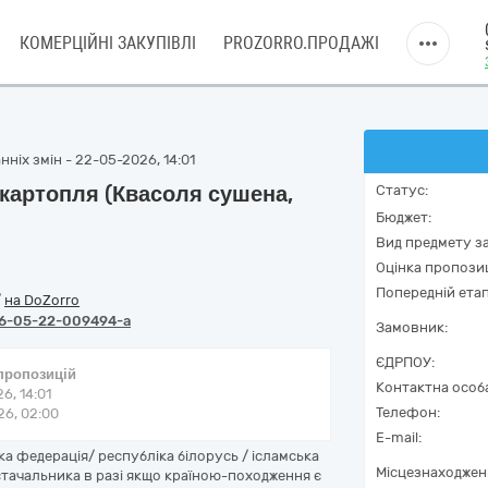
КОМЕРЦІЙНІ ЗАКУПІВЛІ
PROZORRO.ПРОДАЖІ
ніх змін - 22-05-2026, 14:01
 картопля (Квасоля сушена,
Статус:
Бюджет:
Вид предмету за
Оцінка пропозиц
Попередній етап
/
на DoZorro
6-05-22-009494-a
Замовник:
ЄДРПОУ:
 пропозицій
Контактна особ
6, 14:01
Телефон:
6, 02:00
E-mail:
 федерація/ республіка білорусь / ісламська
Місцезнаходжен
стачальника в разі якщо країною-походження є