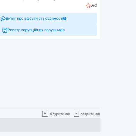
0
Витяг про відсутність судимості
Реєстр корупційних порушників
+
-
відкрити всі
закрити всі