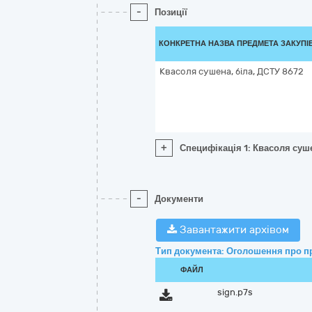
-
Позиції
КОНКРЕТНА НАЗВА ПРЕДМЕТА ЗАКУПІ
Квасоля сушена, біла, ДСТУ 8672
+
Специфікація 1: Квасоля суше
-
Документи
Завантажити архівом
Тип документа: Оголошення про п
ФАЙЛ
sign.p7s