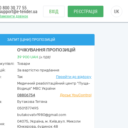
0 800 30 77 55
support@e-tender.ua
ВХІД
РЕЄСТРАЦІЯ
UK
Замовити дзвінок
ЗАПИТ (ЦІНИ) ПРОПОЗИЦІЙ
ОЧІКУВАННЯ ПРОПОЗИЦІЙ
39 900
UAH
(з ПДВ)
купівлі:
Товари
ій:
За вартістю придбання
:
Так
Перейти до відбору
Медичний реабілітаційний центр "Пуща-
Водиця" МВС України
08806754
Досьє YouControl
а:
Бутакова Тетяна
0501377495
butakovatv1980@gmail.com
04075,
Україна
,
м. Київ,
вул. Миколи
ня:
Юнкерова, будинок 48