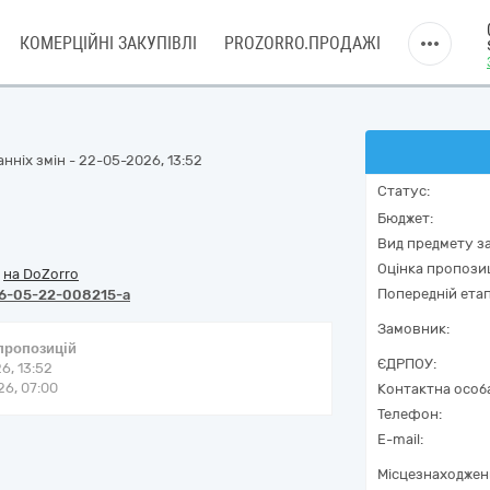
КОМЕРЦІЙНІ ЗАКУПІВЛІ
PROZORRO.ПРОДАЖІ
нніх змін - 22-05-2026, 13:52
Статус:
Бюджет:
Вид предмету за
Оцінка пропозиц
/
на DoZorro
Попередній етап
6-05-22-008215-a
Замовник:
 пропозицій
ЄДРПОУ:
6, 13:52
6, 07:00
Контактна особ
Телефон:
E-mail:
Місцезнаходжен