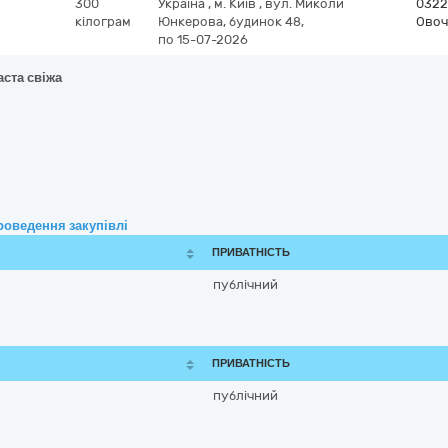
300
Україна
,
м. Київ
,
вул. Миколи
0322
кілограм
Юнкерова, будинок 48,
Овоч
по 15-07-2026
аста свіжа
роведення закупівлі
ПРИВАТНІСТЬ
публічний
ПРИВАТНІСТЬ
публічний