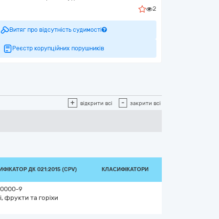
2
Витяг про відсутність судимості
Реєстр корупційних порушників
+
-
відкрити всі
закрити всі
ФІКАТОР ДК 021:2015 (CPV)
КЛАСИФІКАТОРИ
0000-9
і, фрукти та горіхи