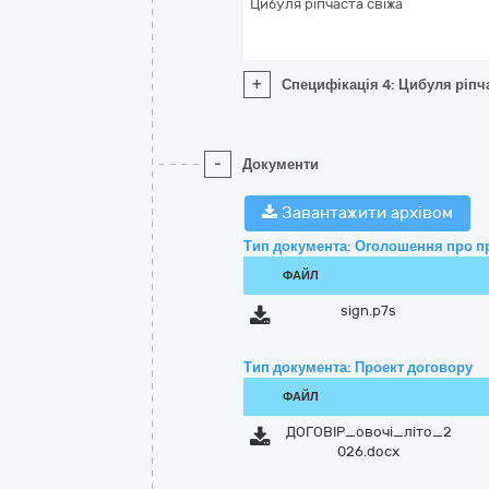
Цибуля ріпчаста свіжа
+
Специфікація 4: Цибуля ріпч
-
Документи
Завантажити архівом
Тип документа: Оголошення про п
ФАЙЛ
sign.p7s
Тип документа: Проект договору
ФАЙЛ
ДОГОВІР_овочі_літо_2
026.docx