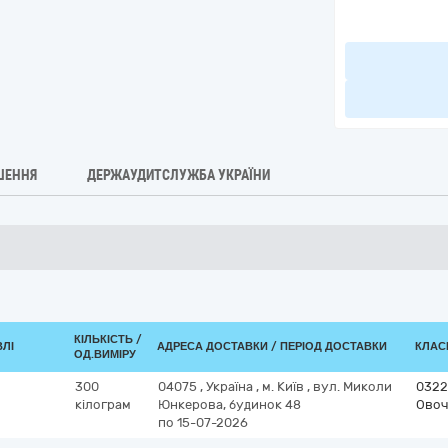
ШЕННЯ
ДЕРЖАУДИТСЛУЖБА УКРАЇНИ
КІЛЬКІСТЬ /
ВЛІ
АДРЕСА ДОСТАВКИ / ПЕРІОД ДОСТАВКИ
КЛАСИ
ОД.ВИМІРУ
300
04075
,
Україна
,
м. Київ
,
вул. Миколи
0322
кілограм
Юнкерова, будинок 48
Овоч
по 15-07-2026