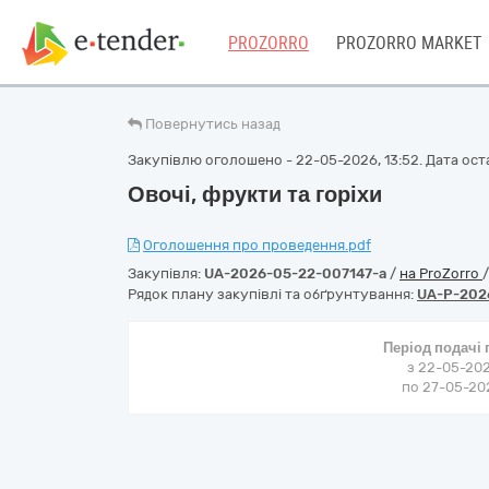
PROZORRO
PROZORRO MARKET
Повернутись назад
Закупівлю оголошено - 22-05-2026, 13:52. Дата оста
Овочі, фрукти та горіхи
Оголошення про проведення.pdf
Закупівля:
UA-2026-05-22-007147-a
/
на ProZorro
Рядок плану закупівлі та обґрунтування:
UA-P-202
Період подачі
з 22-05-202
по 27-05-202