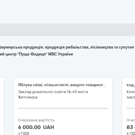
 фермерська продукція, продукція рибальства, лісівництва та супутня
ний центр "Пуща-Водиця" МВС України
Яблука свіжі, пізньостиглі, вищого товарного сорту, зелені види плодів, ДСТУ 8133
Заклад дошкільної освіти № 69 міста
Ком
Житомира
закл
Очікувана вартість
Очік
6 000,00 UAH
83
з ПДВ
з П