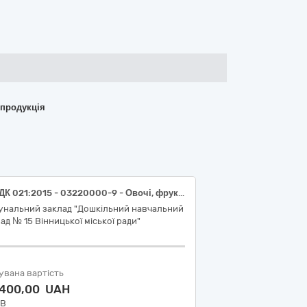
 продукція
код ДК 021:2015 - 03220000-9 - Овочі, фрукти та горіхи (код ДК 021:2015 - 03220000-9 - Овочі, фрукти та горіхи (Капуста білоголова свіжа; кабачки свіжі; перець солодкий свіжий; огірки свіжі; помідори (томати) свіжі; баклажани свіжі; петрушка молода свіжа; груші свіжі; виноград свіжий столовий; смородина чорна свіжа; слива свіжа; персики; абрикоси свіжі; вишня свіжа; черешня свіжа; полуниця свіжа)
унальний заклад "Дошкільний навчальний
ад № 15 Вінницької міської ради"
увана вартість
 400,00 UAH
ДВ