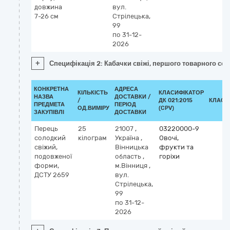
довжина
вул.
7-26 см
Стрілецька,
99
по 31-12-
2026
+
Специфікація 2: Кабачки свіжі, першого товарного сор
КОНКРЕТНА
АДРЕСА
КІЛЬКІСТЬ
КЛАСИФІКАТОР
НАЗВА
ДОСТАВКИ /
/
ДК 021:2015
КЛАСИ
ПРЕДМЕТА
ПЕРІОД
ОД.ВИМІРУ
(CPV)
ЗАКУПІВЛІ
ДОСТАВКИ
Перець
25
21007
,
03220000-9
солодкий
кілограм
Україна
,
Овочі,
свіжий,
Вінницька
фрукти та
подовженої
область
,
горіхи
форми,
м.Вінниця
,
ДСТУ 2659
вул.
Стрілецька,
99
по 31-12-
2026