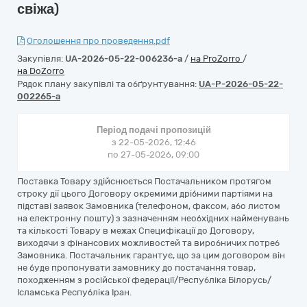
свіжа)
Оголошення про проведення.pdf
Закупівля:
UA-2026-05-22-006236-a
/
на ProZorro
/
на DoZorro
Рядок плану закупівлі та обґрунтування:
UA-P-2026-05-22-
002265-a
Період подачі пропозицій
з 22-05-2026, 12:46
по 27-05-2026, 09:00
Поставка Товару здійснюється Постачальником протягом
строку дії цього Договору окремими дрібними партіями на
підставі заявок Замовника (телефоном, факсом, або листом
на електронну пошту) з зазначенням необхідних найменувань
та кількості Товару в межах Специфікації до Договору,
виходячи з фінансових можливостей та виробничих потреб
Замовника. Постачальник гарантує, що за цим договором він
не буде пропонувати замовнику до постачання товар,
походженням з російської федерації/Республіка Білорусь/
Ісламська Республіка Іран.