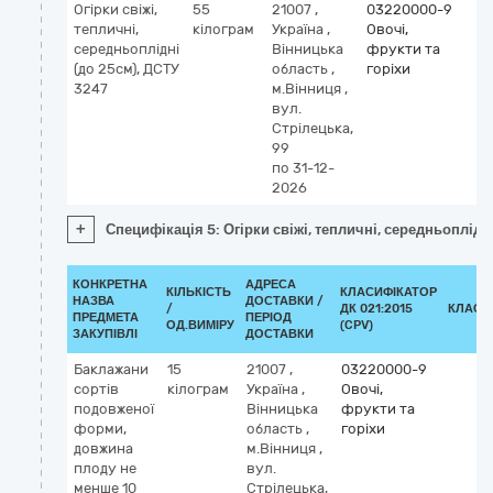
Огірки свіжі,
55
21007
,
03220000-9
тепличні,
кілограм
Україна
,
Овочі,
середньоплідні
Вінницька
фрукти та
(до 25см), ДСТУ
область
,
горіхи
3247
м.Вінниця
,
вул.
Стрілецька,
99
по 31-12-
2026
+
Специфікація 5: Огірки свіжі, тепличні, середньоплідн
КОНКРЕТНА
АДРЕСА
КІЛЬКІСТЬ
КЛАСИФІКАТОР
НАЗВА
ДОСТАВКИ /
/
ДК 021:2015
КЛАСИ
ПРЕДМЕТА
ПЕРІОД
ОД.ВИМІРУ
(CPV)
ЗАКУПІВЛІ
ДОСТАВКИ
Баклажани
15
21007
,
03220000-9
сортів
кілограм
Україна
,
Овочі,
подовженої
Вінницька
фрукти та
форми,
область
,
горіхи
довжина
м.Вінниця
,
плоду не
вул.
менше 10
Стрілецька,