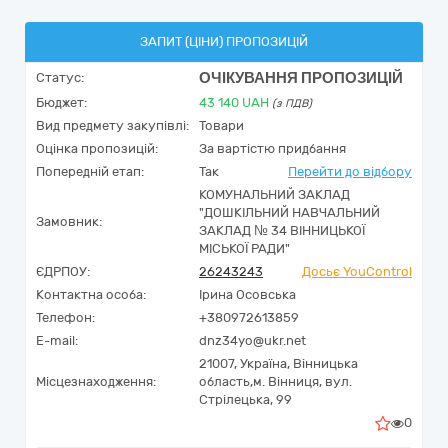
ЗАПИТ (ЦІНИ) ПРОПОЗИЦІЙ
ОЧІКУВАННЯ ПРОПОЗИЦІЙ
Статус:
Бюджет:
43 140
UAH
(з ПДВ)
Вид предмету закупівлі:
Товари
Оцінка пропозицій:
За вартістю придбання
Попередній етап:
Так
Перейти до відбору
КОМУНАЛЬНИЙ ЗАКЛАД
"ДОШКІЛЬНИЙ НАВЧАЛЬНИЙ
Замовник:
ЗАКЛАД № 34 ВІННИЦЬКОЇ
МІСЬКОЇ РАДИ"
ЄДРПОУ:
26243243
Досьє YouControl
Контактна особа:
Ірина Осовська
Телефон:
+380972613859
E-mail:
dnz34yo@ukr.net
21007,
Україна
,
Вінницька
Місцезнаходження:
область,
м. Вінниця,
вул.
Стрілецька, 99
0