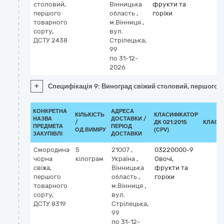
столовий,
Вінницька
фрукти та
першого
область
,
горіхи
товарного
м.Вінниця
,
сорту,
вул.
ДСТУ 2438
Стрілецька,
99
по 31-12-
2026
+
Специфікація 9: Виноград свіжий столовий, першого т
КОНКРЕТНА
АДРЕСА
КІЛЬКІСТЬ
КЛАСИФІКАТОР
НАЗВА
ДОСТАВКИ /
/
ДК 021:2015
КЛАСИ
ПРЕДМЕТА
ПЕРІОД
ОД.ВИМІРУ
(CPV)
ЗАКУПІВЛІ
ДОСТАВКИ
Смородина
5
21007
,
03220000-9
чорна
кілограм
Україна
,
Овочі,
свіжа,
Вінницька
фрукти та
першого
область
,
горіхи
товарного
м.Вінниця
,
сорту,
вул.
ДСТУ 8319
Стрілецька,
99
по 31-12-