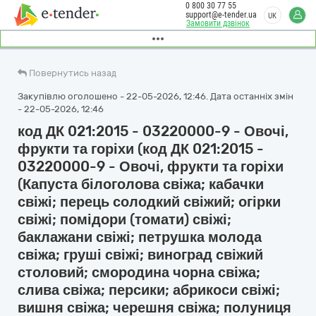
0 800 30 77 55
support@e-tender.ua
UK
Замовити дзвінок
Повернутись назад
Закупівлю оголошено - 22-05-2026, 12:46. Дата останніх змін
- 22-05-2026, 12:46
код ДК 021:2015 - 03220000-9 - Овочі,
фрукти та горіхи (код ДК 021:2015 -
03220000-9 - Овочі, фрукти та горіхи
(Капуста білоголова свіжа; кабачки
свіжі; перець солодкий свіжий; огірки
свіжі; помідори (томати) свіжі;
баклажани свіжі; петрушка молода
свіжа; груші свіжі; виноград свіжий
столовий; смородина чорна свіжа;
слива свіжа; персики; абрикоси свіжі;
вишня свіжа; черешня свіжа; полуниця