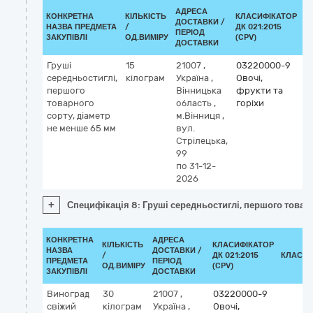
АДРЕСА
КОНКРЕТНА
КІЛЬКІСТЬ
КЛАСИФІКАТОР
ДОСТАВКИ /
НАЗВА ПРЕДМЕТА
/
ДК 021:2015
К
ПЕРІОД
ЗАКУПІВЛІ
ОД.ВИМІРУ
(CPV)
ДОСТАВКИ
Груші
15
21007
,
03220000-9
середньостиглі,
кілограм
Україна
,
Овочі,
першого
Вінницька
фрукти та
товарного
область
,
горіхи
сорту, діаметр
м.Вінниця
,
не менше 65 мм
вул.
Стрілецька,
99
по 31-12-
2026
+
Специфікація 8: Груші середньостиглі, першого товар
КОНКРЕТНА
АДРЕСА
КІЛЬКІСТЬ
КЛАСИФІКАТОР
НАЗВА
ДОСТАВКИ /
/
ДК 021:2015
КЛАСИФ
ПРЕДМЕТА
ПЕРІОД
ОД.ВИМІРУ
(CPV)
ЗАКУПІВЛІ
ДОСТАВКИ
Виноград
30
21007
,
03220000-9
свіжий
кілограм
Україна
,
Овочі,