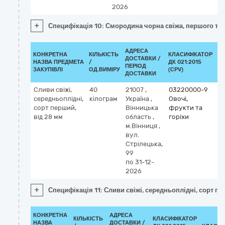
2026
+
Специфікація 10: Смородина чорна свіжа, першого то
АДРЕСА
КОНКРЕТНА
КІЛЬКІСТЬ
КЛАСИФІКАТОР
ДОСТАВКИ /
НАЗВА ПРЕДМЕТА
/
ДК 021:2015
КЛ
ПЕРІОД
ЗАКУПІВЛІ
ОД.ВИМІРУ
(CPV)
ДОСТАВКИ
Сливи свіжі,
40
21007
,
03220000-9
середньоплідні,
кілограм
Україна
,
Овочі,
сорт перший,
Вінницька
фрукти та
від 28 мм
область
,
горіхи
м.Вінниця
,
вул.
Стрілецька,
99
по 31-12-
2026
+
Специфікація 11: Сливи свіжі, середньоплідні, сорт пе
КОНКРЕТНА
АДРЕСА
КІЛЬКІСТЬ
КЛАСИФІКАТОР
НАЗВА
ДОСТАВКИ /