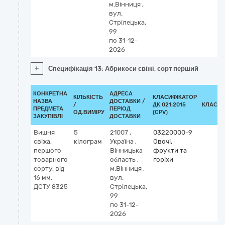
м.Вінниця
,
вул.
Стрілецька,
99
по 31-12-
2026
+
Специфікація 13: Абрикоси свіжі, сорт перший
КОНКРЕТНА
АДРЕСА
КІЛЬКІСТЬ
КЛАСИФІКАТОР
НАЗВА
ДОСТАВКИ /
/
ДК 021:2015
КЛАСИФ
ПРЕДМЕТА
ПЕРІОД
ОД.ВИМІРУ
(CPV)
ЗАКУПІВЛІ
ДОСТАВКИ
Вишня
5
21007
,
03220000-9
свіжа,
кілограм
Україна
,
Овочі,
першого
Вінницька
фрукти та
товарного
область
,
горіхи
сорту, від
м.Вінниця
,
16 мм,
вул.
ДСТУ 8325
Стрілецька,
99
по 31-12-
2026