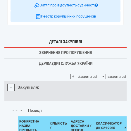
Витяг про відсутність судимості
Реєстр корупційних порушників
ДЕТАЛІ ЗАКУПІВЛІ
ЗВЕРНЕННЯ ПРО ПОРУШЕННЯ
ДЕРЖАУДИТСЛУЖБА УКРАЇНИ
+
-
відкрити всі
закрити всі
-
Закупівля:
-
Позиції
КОНКРЕТНА
АДРЕСА
КІЛЬКІСТЬ
КЛАСИФІКАТОР
НАЗВА
ДОСТАВКИ /
/
ДК 021:2015
КЛ
ПРЕДМЕТА
ПЕРІОД