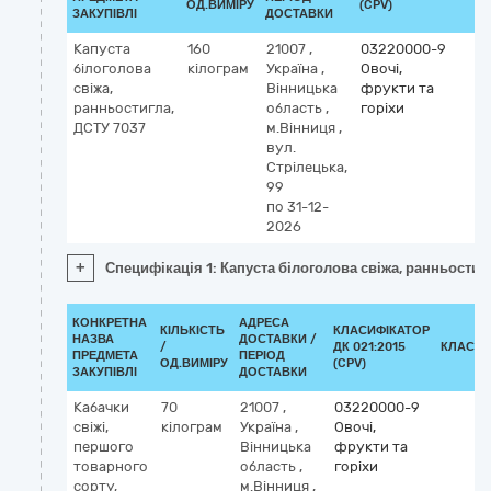
ОД.ВИМІРУ
(CPV)
ЗАКУПІВЛІ
ДОСТАВКИ
Капуста
160
21007
,
03220000-9
білоголова
кілограм
Україна
,
Овочі,
свіжа,
Вінницька
фрукти та
ранньостигла,
область
,
горіхи
ДСТУ 7037
м.Вінниця
,
вул.
Стрілецька,
99
по 31-12-
2026
+
Специфікація 1: Капуста білоголова свіжа, ранньостиг
КОНКРЕТНА
АДРЕСА
КІЛЬКІСТЬ
КЛАСИФІКАТОР
НАЗВА
ДОСТАВКИ /
/
ДК 021:2015
КЛАСИФ
ПРЕДМЕТА
ПЕРІОД
ОД.ВИМІРУ
(CPV)
ЗАКУПІВЛІ
ДОСТАВКИ
Кабачки
70
21007
,
03220000-9
свіжі,
кілограм
Україна
,
Овочі,
першого
Вінницька
фрукти та
товарного
область
,
горіхи
сорту,
м.Вінниця
,