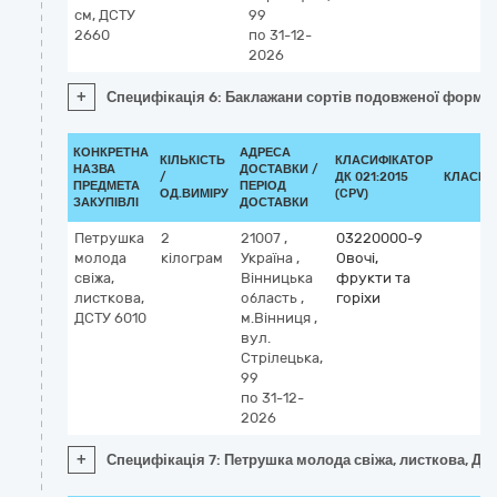
см, ДСТУ
99
2660
по 31-12-
2026
+
Специфікація 6: Баклажани сортів подовженої форми,
КОНКРЕТНА
АДРЕСА
КІЛЬКІСТЬ
КЛАСИФІКАТОР
НАЗВА
ДОСТАВКИ /
/
ДК 021:2015
КЛАСИФ
ПРЕДМЕТА
ПЕРІОД
ОД.ВИМІРУ
(CPV)
ЗАКУПІВЛІ
ДОСТАВКИ
Петрушка
2
21007
,
03220000-9
молода
кілограм
Україна
,
Овочі,
свіжа,
Вінницька
фрукти та
листкова,
область
,
горіхи
ДСТУ 6010
м.Вінниця
,
вул.
Стрілецька,
99
по 31-12-
2026
+
Специфікація 7: Петрушка молода свіжа, листкова, ДС