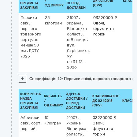
/
ДК 021:2015
КЛАСИФ
ПРЕДМЕТА
ПЕРІОД
ОД.ВИМІРУ
(CPV)
ЗАКУПІВЛІ
ДОСТАВКИ
Персики
25
21007
,
03220000-9
свіжі,
кілограм
Україна
,
Овочі,
першого
Вінницька
фрукти та
товарного
область
,
горіхи
сорту, не
м.Вінниця
,
менше 50
вул.
мм , ДСТУ
Стрілецька,
7025
99
по 31-12-
2026
+
Специфікація 12: Персики свіжі, першого товарного со
КОНКРЕТНА
АДРЕСА
КІЛЬКІСТЬ
КЛАСИФІКАТОР
НАЗВА
ДОСТАВКИ /
/
ДК 021:2015
КЛАСИФ
ПРЕДМЕТА
ПЕРІОД
ОД.ВИМІРУ
(CPV)
ЗАКУПІВЛІ
ДОСТАВКИ
Абрикоси
10
21007
,
03220000-9
свіжі, сорт
кілограм
Україна
,
Овочі,
перший
Вінницька
фрукти та
область
,
горіхи