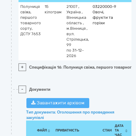
Полуниця
15
21007
,
03220000-9
свіжа,
кілограм
Україна
,
Овочі,
першого
Вінницька
фрукти та
товарного
область
,
горіхи
сорту,
м.Вінниця
,
ДСТУ 7653
вул.
Стрілецька,
99
по 31-12-
2026
+
Специфікація 16: Полуниця свіжа, першого товарного 
-
Документи
Завантажити архівом
Тип документа: Оголошення про проведення
закупівлі
ДАТА
ФАЙЛ
ПРИВАТНІСТЬ
СТАН
ТА
ЧАС