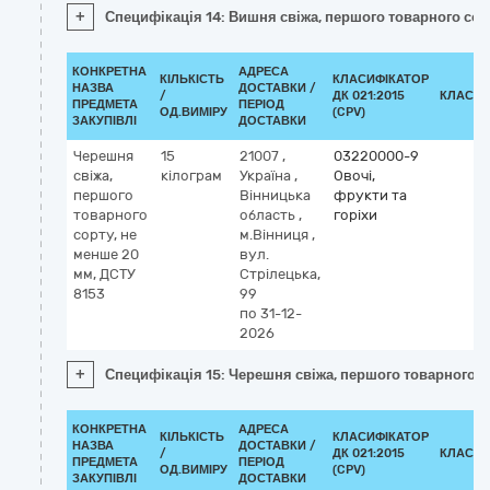
+
Специфікація 14: Вишня свіжа, першого товарного сорт
КОНКРЕТНА
АДРЕСА
КІЛЬКІСТЬ
КЛАСИФІКАТОР
НАЗВА
ДОСТАВКИ /
/
ДК 021:2015
КЛАСИФ
ПРЕДМЕТА
ПЕРІОД
ОД.ВИМІРУ
(CPV)
ЗАКУПІВЛІ
ДОСТАВКИ
Черешня
15
21007
,
03220000-9
свіжа,
кілограм
Україна
,
Овочі,
першого
Вінницька
фрукти та
товарного
область
,
горіхи
сорту, не
м.Вінниця
,
менше 20
вул.
мм, ДСТУ
Стрілецька,
8153
99
по 31-12-
2026
+
Специфікація 15: Черешня свіжа, першого товарного с
КОНКРЕТНА
АДРЕСА
КІЛЬКІСТЬ
КЛАСИФІКАТОР
НАЗВА
ДОСТАВКИ /
/
ДК 021:2015
КЛАСИФ
ПРЕДМЕТА
ПЕРІОД
ОД.ВИМІРУ
(CPV)
ЗАКУПІВЛІ
ДОСТАВКИ