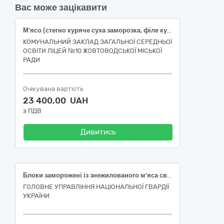
Вас може зацікавити
М'ясо (стегно куряче суха заморозка, філе куряче суха заморозка, свинина охолоджена, без кістки.)
КОМУНАЛЬНИЙ ЗАКЛАД ЗАГАЛЬНОЇ СЕРЕДНЬОЇ
ОСВІТИ ЛІЦЕЙ №10 ЖОВТОВОДСЬКОЇ МІСЬКОЇ
РАДИ
Очікувана вартість
23 400,00 UAH
з ПДВ
Дивитись
Блоки заморожені із знежилованого м'яса свинини нежирні
ГОЛОВНЕ УПРАВЛІННЯ НАЦІОНАЛЬНОЇ ГВАРДІЇ
УКРАЇНИ