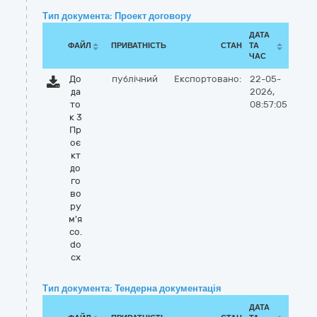
Тип документа: Проект договору
ДАТА
ФАЙЛ
ПРИВАТНІСТЬ
СТАН
ТА
ЧАС
До
публічний
Експортовано:
22-05-
да
2026,
то
08:57:05
к 3
Пр
оє
кт
до
го
во
ру
м'я
со.
do
cx
Тип документа: Тендерна документація
ДАТА