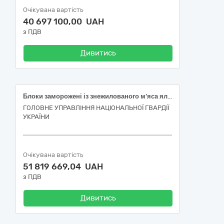
Очікувана вартість
40 697 100,00 UAH
з ПДВ
Дивитись
Блоки заморожені із знежилованого м’яса яловичини І сорту
ГОЛОВНЕ УПРАВЛІННЯ НАЦІОНАЛЬНОЇ ГВАРДІЇ
УКРАЇНИ
Очікувана вартість
51 819 669,04 UAH
з ПДВ
Дивитись