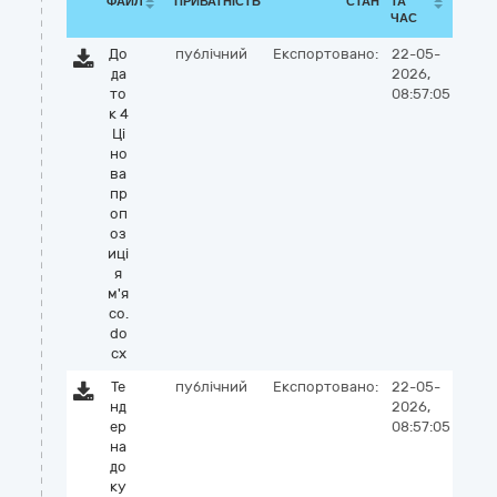
ФАЙЛ
ПРИВАТНІСТЬ
СТАН
ТА
ЧАС
До
публічний
Експортовано:
22-05-
да
2026,
то
08:57:05
к 4
Ці
но
ва
пр
оп
оз
иці
я
м'я
со.
do
cx
Те
публічний
Експортовано:
22-05-
нд
2026,
ер
08:57:05
на
до
ку