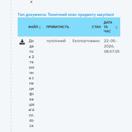
x
Тип документа: Технічний опис предмету закупівлі
ДАТА
ФАЙЛ
ПРИВАТНІСТЬ
СТАН
ТА
ЧАС
До
публічний
Експортовано:
22-05-
да
2026,
то
08:57:05
к 2
те
хні
чн
а с
пе
ци
фі
ка
ція
м'я
со.
do
cx