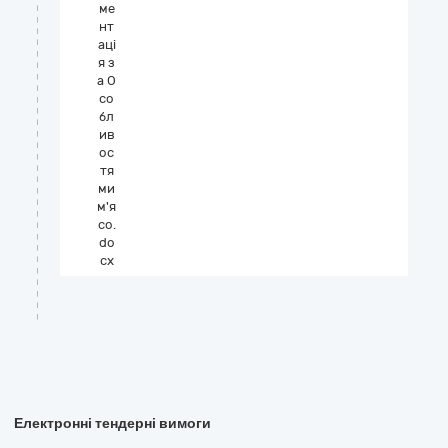
ме
нт
аці
я з
а О
со
бл
ив
ос
тя
ми
м'я
со.
do
cx
Електронні тендерні вимоги