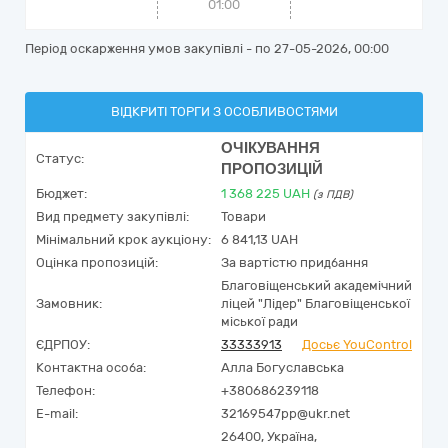
01:00
Період оскарження умов закупівлі - по
27-05-2026, 00:00
ВІДКРИТІ ТОРГИ З ОСОБЛИВОСТЯМИ
ОЧІКУВАННЯ
Статус:
ПРОПОЗИЦІЙ
Бюджет:
1 368 225
UAH
(з ПДВ)
Вид предмету закупівлі:
Товари
Мінімальний крок аукціону:
6 841,13 UAH
Оцінка пропозицій:
За вартістю придбання
Благовіщенський академічний
Замовник:
ліцей "Лідер" Благовіщенської
міської ради
ЄДРПОУ:
33333913
Досьє YouControl
Контактна особа:
Алла Богуславська
Телефон:
+380686239118
E-mail:
32169547pp@ukr.net
26400,
Україна
,