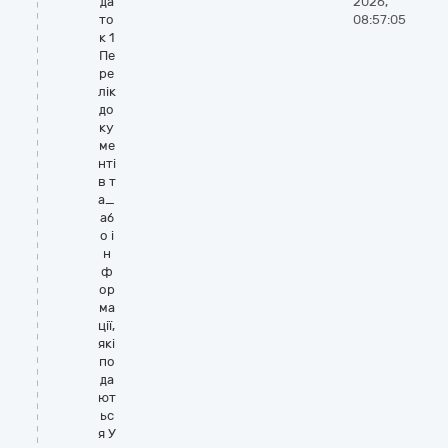
да
2026,
то
08:57:05
к 1
Пе
ре
лік
до
ку
ме
нті
в т
а_
аб
о і
н
ф
ор
ма
ції,
які
по
да
ют
ьс
я У