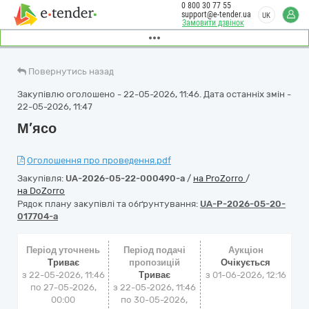
0 800 30 77 55
support@e-tender.ua
UK
Замовити дзвінок
Повернутись назад
Закупівлю оголошено - 22-05-2026, 11:46. Дата останніх змін -
22-05-2026, 11:47
М’ясо
Оголошення про проведення.pdf
Закупівля:
UA-2026-05-22-000490-a
/
на ProZorro
/
на DoZorro
Рядок плану закупівлі та обґрунтування:
UA-P-2026-05-20-
017704-a
Період уточнень
Період подачі
Аукціон
Триває
пропозицій
Очікується
з 22-05-2026, 11:46
Триває
з
01-06-2026, 12:16
по 27-05-2026,
з 22-05-2026, 11:46
00:00
по 30-05-2026,