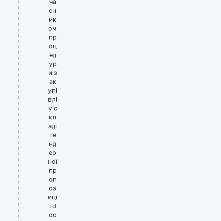
ча
сн
ик
ом
пр
оц
ед
ур
и з
ак
упі
влі
у с
кл
аді
те
нд
ер
ної
пр
оп
оз
иці
ї.d
oc