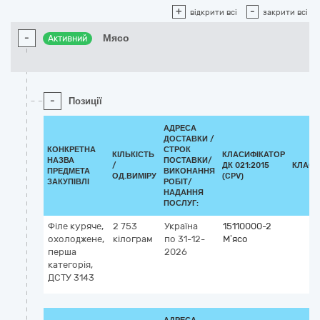
+
-
відкрити всі
закрити всі
-
Мясо
Активний
-
Позиції
АДРЕСА
ДОСТАВКИ /
КОНКРЕТНА
СТРОК
КІЛЬКІСТЬ
КЛАСИФІКАТОР
НАЗВА
ПОСТАВКИ/
/
ДК 021:2015
КЛАСИ
ПРЕДМЕТА
ВИКОНАННЯ
ОД.ВИМІРУ
(CPV)
ЗАКУПІВЛІ
РОБІТ/
НАДАННЯ
ПОСЛУГ:
Філе куряче,
2 753
Україна
15110000-2
охолоджене,
кілограм
по 31-12-
М’ясо
перша
2026
категорія,
ДСТУ 3143