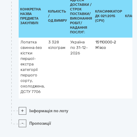
АДРЕСА
ДОСТАВКИ /
КОНКРЕТНА
СТРОК
КІЛЬКІСТЬ
КЛАСИФІКАТОР
НАЗВА
ПОСТАВКИ/
/
ДК 021:2015
КЛАСИ
ПРЕДМЕТА
ВИКОНАННЯ
ОД.ВИМІРУ
(CPV)
ЗАКУПІВЛІ
РОБІТ/
НАДАННЯ
ПОСЛУГ:
Лопатка
3 328
Україна
15110000-2
свинна без
кілограм
по 31-12-
М’ясо
кістки
2026
першої-
екстра
категорії
першого
сорту,
охолоджена,
ДСТУ 7706
+
Інформація по лоту
-
Пропозиції