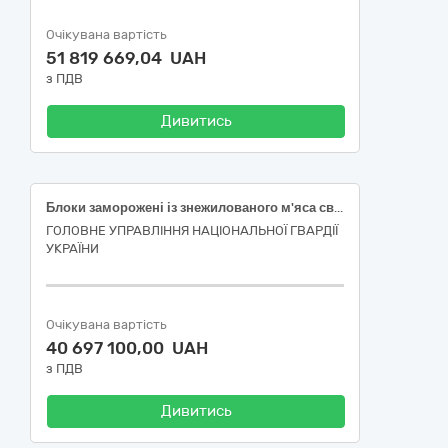
Очікувана вартість
51 819 669,04 UAH
з ПДВ
Дивитись
Блоки заморожені із знежилованого м'яса свинини нежирні
ГОЛОВНЕ УПРАВЛІННЯ НАЦІОНАЛЬНОЇ ГВАРДІЇ
УКРАЇНИ
Очікувана вартість
40 697 100,00 UAH
з ПДВ
Дивитись