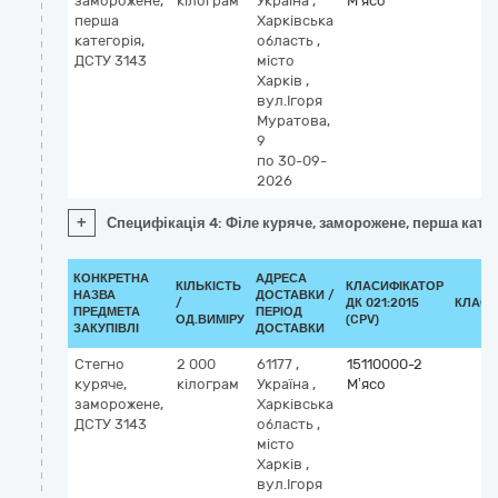
заморожене,
кілограм
Україна
,
М’ясо
перша
Харківська
категорія,
область
,
ДСТУ 3143
місто
Харків
,
вул.Ігоря
Муратова,
9
по 30-09-
2026
+
Специфікація 4: Філе куряче, заморожене, перша катег
КОНКРЕТНА
АДРЕСА
КІЛЬКІСТЬ
КЛАСИФІКАТОР
НАЗВА
ДОСТАВКИ /
/
ДК 021:2015
КЛАСИ
ПРЕДМЕТА
ПЕРІОД
ОД.ВИМІРУ
(CPV)
ЗАКУПІВЛІ
ДОСТАВКИ
Стегно
2 000
61177
,
15110000-2
куряче,
кілограм
Україна
,
М’ясо
заморожене,
Харківська
ДСТУ 3143
область
,
місто
Харків
,
вул.Ігоря