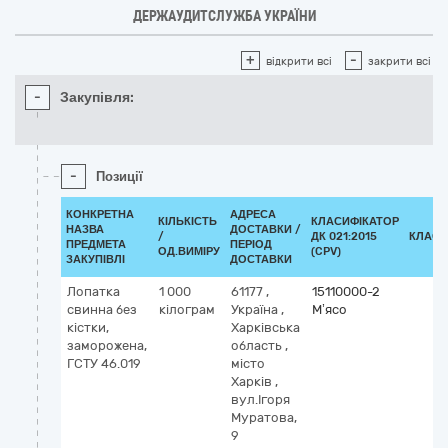
ДЕРЖАУДИТСЛУЖБА УКРАЇНИ
+
-
відкрити всі
закрити всі
-
Закупівля:
-
Позиції
КОНКРЕТНА
АДРЕСА
КІЛЬКІСТЬ
КЛАСИФІКАТОР
НАЗВА
ДОСТАВКИ /
/
ДК 021:2015
КЛАСИ
ПРЕДМЕТА
ПЕРІОД
ОД.ВИМІРУ
(CPV)
ЗАКУПІВЛІ
ДОСТАВКИ
Лопатка
1 000
61177
,
15110000-2
свинна без
кілограм
Україна
,
М’ясо
кістки,
Харківська
заморожена,
область
,
ГСТУ 46.019
місто
Харків
,
вул.Ігоря
Муратова,
9