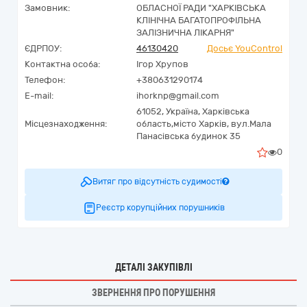
Замовник:
ОБЛАСНОЇ РАДИ "ХАРКІВСЬКА
КЛІНІЧНА БАГАТОПРОФІЛЬНА
ЗАЛІЗНИЧНА ЛІКАРНЯ"
ЄДРПОУ:
46130420
Досьє YouControl
Контактна особа:
Ігор Хрупов
Телефон:
+380631290174
E-mail:
ihorknp@gmail.com
61052,
Україна
,
Харківська
Місцезнаходження:
область,
місто Харків,
вул.Мала
Панасівська будинок 35
0
Витяг про відсутність судимості
Реєстр корупційних порушників
ДЕТАЛІ ЗАКУПІВЛІ
ЗВЕРНЕННЯ ПРО ПОРУШЕННЯ