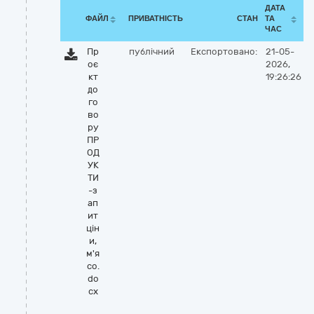
ДАТА
ФАЙЛ
ПРИВАТНІСТЬ
СТАН
ТА
ЧАС
Пр
публічний
Експортовано:
21-05-
оє
2026,
кт
19:26:26
до
го
во
ру
ПР
ОД
УК
ТИ
-з
ап
ит
цін
и,
м'я
со.
do
cx