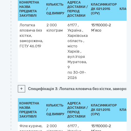
КОНКРЕТНА
АДРЕСА
КІЛЬКІСТЬ
КЛАСИФІКАТОР
НАЗВА
ДОСТАВКИ /
/
ДК 021:2015
КЛАСИ
ПРЕДМЕТА
ПЕРІОД
ОД.ВИМІРУ
(CPV)
ЗАКУПІВЛІ
ДОСТАВКИ
Лопатка
2 000
61177
,
15110000-2
яловича без
кілограм
Україна
,
М’ясо
кістки,
Харківська
заморожена,
область
,
ГСТУ 46.019
місто
Харків
,
вул.Ігоря
Муратова,
9
по 30-09-
2026
+
Специфікація 3: Лопатка яловича без кістки, замороже
КОНКРЕТНА
АДРЕСА
КІЛЬКІСТЬ
КЛАСИФІКАТОР
НАЗВА
ДОСТАВКИ /
/
ДК 021:2015
КЛАСИ
ПРЕДМЕТА
ПЕРІОД
ОД.ВИМІРУ
(CPV)
ЗАКУПІВЛІ
ДОСТАВКИ
Філе куряче,
2 000
61177
,
15110000-2