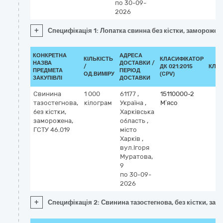
по 30-09-
2026
+
Специфікація 1: Лопатка свинна без кістки, заморожен
КОНКРЕТНА
АДРЕСА
КІЛЬКІСТЬ
КЛАСИФІКАТОР
НАЗВА
ДОСТАВКИ /
/
ДК 021:2015
КЛА
ПРЕДМЕТА
ПЕРІОД
ОД.ВИМІРУ
(CPV)
ЗАКУПІВЛІ
ДОСТАВКИ
Свинина
1 000
61177
,
15110000-2
тазостегнова,
кілограм
Україна
,
М’ясо
без кістки,
Харківська
заморожена,
область
,
ГСТУ 46.019
місто
Харків
,
вул.Ігоря
Муратова,
9
по 30-09-
2026
+
Специфікація 2: Свинина тазостегнова, без кістки, за