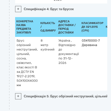
+
Специфікація 4: Брус та брусок
КОНКРЕТНА
АДРЕСА
КІЛЬКІСТЬ
КЛАСИФІКАТОР
НАЗВА
ДОСТАВКИ /
/
ДК 021:2015
КЛ
ПРЕДМЕТА
ПЕРІОД
ОД.ВИМІРУ
(CPV)
ЗАКУПІВЛІ
ДОСТАВКИ
Брус
8
Україна
,
03410000-7
обрізний
метр
Відповідно
Деревина
неструганий,
кубічний
до
цільний,
документації
сосна,
по 31-12-
свіжопил,
2026
клас якості B
за ДСТУ EN
1927-2:2019,
50X100X4000
мм
+
Специфікація 5: Брус обрізний неструганий, цільний, 