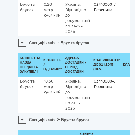
Брус та
0,20
Україна
,
03410000-7
брусок
метр
Відповідно
Деревина
кубічний
до
документації
по 31-12-
2026
+
Специфікація 1: Брус та брусок
КОНКРЕТНА
АДРЕСА
КІЛЬКІСТЬ
КЛАСИФІКАТОР
НАЗВА
ДОСТАВКИ /
/
ДК 021:2015
КЛАСИ
ПРЕДМЕТА
ПЕРІОД
ОД.ВИМІРУ
(CPV)
ЗАКУПІВЛІ
ДОСТАВКИ
Брус та
10,30
Україна
,
03410000-7
брусок
метр
Відповідно
Деревина
кубічний
до
документації
по 31-12-
2026
+
Специфікація 2: Брус та брусок
АДРЕСА