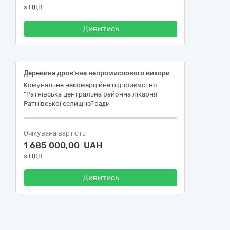
з ПДВ
Дивитись
Деревина дров’яна непромислового використання 1-3 групи, ДК 021:2015 – 03410000-7 -Деревина (ДК 021:2015 – 03413000-8 -Паливна деревина)
Комунальне некомерційне підприємство
"Ратнівська центральна районна лікарня"
Ратнівської селищної ради
Очікувана вартість
1 685 000,00 UAH
з ПДВ
Дивитись