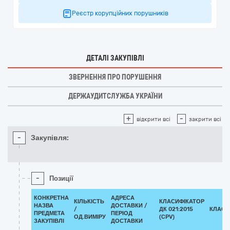
Реєстр корупційних порушників
ДЕТАЛІ ЗАКУПІВЛІ
ЗВЕРНЕННЯ ПРО ПОРУШЕННЯ
ДЕРЖАУДИТСЛУЖБА УКРАЇНИ
+
-
відкрити всі
закрити всі
-
Закупівля:
-
Позиції
КОНКРЕТНА
АДРЕСА
КІЛЬКІСТЬ
КЛАСИФІКАТОР
НАЗВА
ДОСТАВКИ /
/
ДК 021:2015
КЛАСИ
ПРЕДМЕТА
ПЕРІОД
ОД.ВИМІРУ
(CPV)
ЗАКУПІВЛІ
ДОСТАВКИ