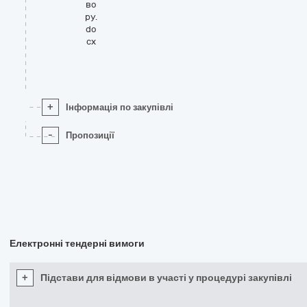
во
ру.
do
cx
+
Інформація по закупівлі
-
Пропозиції
Електронні тендерні вимоги
+
Підстави для відмови в участі у процедурі закупівлі