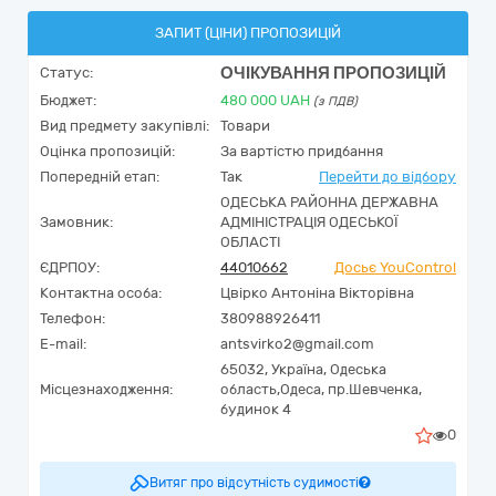
ЗАПИТ (ЦІНИ) ПРОПОЗИЦІЙ
ОЧІКУВАННЯ ПРОПОЗИЦІЙ
Статус:
Бюджет:
480 000
UAH
(з ПДВ)
Вид предмету закупівлі:
Товари
Оцінка пропозицій:
За вартістю придбання
Попередній етап:
Так
Перейти до відбору
ОДЕСЬКА РАЙОННА ДЕРЖАВНА
Замовник:
АДМІНІСТРАЦІЯ ОДЕСЬКОЇ
ОБЛАСТІ
ЄДРПОУ:
44010662
Досьє YouControl
Контактна особа:
Цвірко Антоніна Вікторівна
Телефон:
380988926411
E-mail:
antsvirko2@gmail.com
65032,
Україна
,
Одеська
Місцезнаходження:
область,
Одеса,
пр.Шевченка,
будинок 4
0
Витяг про відсутність судимості