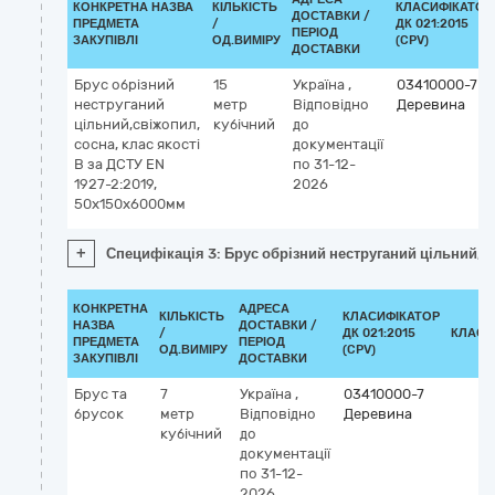
КОНКРЕТНА НАЗВА
КІЛЬКІСТЬ
КЛАСИФІКАТОР
ДОСТАВКИ /
ПРЕДМЕТА
/
ДК 021:2015
ПЕРІОД
ЗАКУПІВЛІ
ОД.ВИМІРУ
(CPV)
ДОСТАВКИ
Брус обрізний
15
Україна
,
03410000-7
неструганий
метр
Відповідно
Деревина
цільний,свіжопил,
кубічний
до
сосна, клас якості
документації
B за ДСТУ EN
по 31-12-
1927-2:2019,
2026
50x150x6000мм
+
Специфікація 3: Брус обрізний неструганий цільний,с
КОНКРЕТНА
АДРЕСА
КІЛЬКІСТЬ
КЛАСИФІКАТОР
НАЗВА
ДОСТАВКИ /
/
ДК 021:2015
КЛАСИ
ПРЕДМЕТА
ПЕРІОД
ОД.ВИМІРУ
(CPV)
ЗАКУПІВЛІ
ДОСТАВКИ
Брус та
7
Україна
,
03410000-7
брусок
метр
Відповідно
Деревина
кубічний
до
документації
по 31-12-
2026