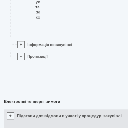
ус
та.
do
cx
+
Інформація по закупівлі
-
Пропозиції
Електронні тендерні вимоги
+
Підстави для відмови в участі у процедурі закупівлі