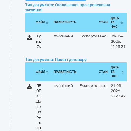
Тип документа: Оголошення про проведення
закупівлі
ДАТА
ФАЙЛ
ПРИВАТНІСТЬ
СТАН
ТА
ЧАС
sig
публічний
Експортовано:
21-05-
n.p
2026,
7s
16:25:31
Тип документа: Проект договору
ДАТА
ФАЙЛ
ПРИВАТНІСТЬ
СТАН
ТА
ЧАС
ПР
публічний
Експортовано:
21-05-
ОЕ
2026,
КТ
16:23:42
До
го
во
ру
- к
ап