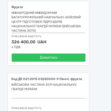
Фрукти
МІЖНАРОДНИЙ МІЖВІДОМЧИЙ
БАГАТОПРОФІЛЬНИЙ НАВЧАЛЬНО-БОЙОВИЙ
ЦЕНТР ПІДГОТОВКИ ПІДРОЗДІЛІВ
НАЦІОНАЛЬНОЇ ГВАРДІЇ УКРАЇНИ (ВІЙСЬКОВА
ЧАСТИНА 3070)
Очікувана вартість
326 400,00 UAH
з ПДВ
Дивитись
Код ДК 021:2015 03220000-9 Овочі, фрукти та горіхи (Код ДК 021:2015 03221240-0 помідори свіжі, Код ДК 021:2015 03221270-9 огірки свіжі, Код ДК 021:2015 03221110-0 редис, Код ДК 021:2015 03221250-3 кабачок, Код ДК 021:2015 03221230-7 перець болгарський, Код ДК 021:2015 03221400-0 капуста пекінська врожаю 2026 року, Код ДК 021:2015 03221410-3 капуста молода врожаю 2026 року)
ВІЙСЬКОВА ЧАСТИНА 3011 НАЦІОНАЛЬНОЇ
ГВАРДІЇ УКРАЇНИ
Очікувана вартість