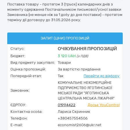
Поставка товару - протягом 3 (трьох) календарних днів з
моменту одержання Постачальником письмової/усної заявки
Замовника (не менше ніж за 1 добу до дня поставки) - протягом
терміну дії договору до 31.05.2026 року.
ЗАПИТ (ЦІНИ) ПРОПОЗИЦІЙ
ОЧІКУВАННЯ ПРОПОЗИЦІЙ
Статус:
Бюджет:
3 120
UAH
(з ПДВ)
Вид предмету закупівлі:
Товари
Оцінка пропозицій:
За вартістю придбання
Попередній етап:
Так
Перейти до відбору
КОМУНАЛЬНЕ НЕКОМЕРЦІЙНЕ
ПІДПРИЄМСТВО ЯГОТИНСЬКОЇ
Замовник:
МІСЬКОЇ РАДИ "ЯГОТИНСЬКА
ЦЕНТРАЛЬНА МІСЬКА ЛІКАРНЯ"
ЄДРПОУ:
01994422
Досьє YouControl
Контактна особа:
Лариса Скринник
Телефон:
+380457554506
E-mail:
economist2606@ukr.net