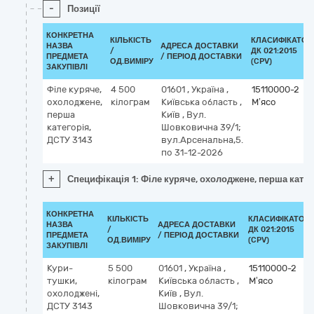
-
Позиції
КОНКРЕТНА
КІЛЬКІСТЬ
КЛАСИФІКАТОР
НАЗВА
АДРЕСА ДОСТАВКИ
/
ДК 021:2015
ПРЕДМЕТА
/ ПЕРІОД ДОСТАВКИ
ОД.ВИМІРУ
(CPV)
ЗАКУПІВЛІ
Філе куряче,
4 500
01601
,
Україна
,
15110000-2
охолоджене,
кілограм
Київська область
,
М’ясо
перша
Київ
,
Вул.
категорія,
Шовковична 39/1;
ДСТУ 3143
вул.Арсенальна,5.
по 31-12-2026
+
Специфікація 1: Філе куряче, охолоджене, перша катег
КОНКРЕТНА
КІЛЬКІСТЬ
КЛАСИФІКАТОР
НАЗВА
АДРЕСА ДОСТАВКИ
/
ДК 021:2015
ПРЕДМЕТА
/ ПЕРІОД ДОСТАВКИ
ОД.ВИМІРУ
(CPV)
ЗАКУПІВЛІ
Кури-
5 500
01601
,
Україна
,
15110000-2
тушки,
кілограм
Київська область
,
М’ясо
охолоджені,
Київ
,
Вул.
ДСТУ 3143
Шовковична 39/1;