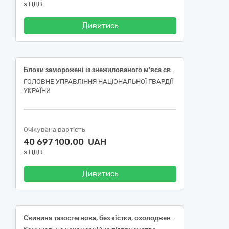
з ПДВ
Дивитись
Блоки заморожені із знежилованого м'яса свинини нежирні
ГОЛОВНЕ УПРАВЛІННЯ НАЦІОНАЛЬНОЇ ГВАРДІЇ
УКРАЇНИ
Очікувана вартість
40 697 100,00 UAH
з ПДВ
Дивитись
Свинина тазостегнова, без кістки, охолоджена, ДСТУ 4590; філе куряче, охолоджене, перша категорія, ДСТУ 3143; стегно куряче, охолоджене, ДСТУ 3143; крило 2 фаланги куряче, охолоджене, ДСТУ 3143 по ДК 021:2015: код 15110000-2 «М’ясо»