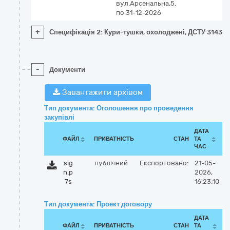
вул.Арсенальна,5.
по 31-12-2026
+
Специфікація 2: Кури-тушки, охолоджені, ДСТУ 3143
-
Документи
Завантажити архівом
Тип документа: Оголошення про проведення
закупівлі
ДАТА
ФАЙЛ
ПРИВАТНІСТЬ
СТАН
ТА
ЧАС
sig
публічний
Експортовано:
21-05-
n.p
2026,
7s
16:23:10
Тип документа: Проект договору
ДАТА
ФАЙЛ
ПРИВАТНІСТЬ
СТАН
ТА