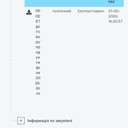
ЧАС
ПР
публічний
Експортовано:
21-05-
ОЕ
2026,
КТ
16:20:57
до
го
во
ру
пр
од
ук
ти
фі
ле
20
26.
do
cx
+
Інформація по закупівлі