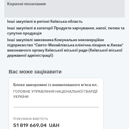
Корисні посилання
Інші закупівлі в регіоні Київська область
Інші закупівлі в категорії Продукти харчування, напої, тютюн та
супутня продукція
Інші закупівлі замовника Комунальне некомерційне
підприємство "Свято-Михайлівська клінічна лікарня м.Києва"
виконавчого органу Київської міської ради (Київської міської
державної адміністрації)
Вас може зацікавити
Блоки заморожені із знежилованого м’яса яловичини І сорту
ГОЛОВНЕ УПРАВЛІННЯ НАЦІОНАЛЬНОЇ ГВАРДІЇ
УКРАЇНИ
Очікувана вартість
51 819 669,04 UAH