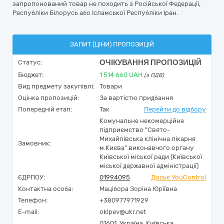
запропонований товар не походить з Російської Федерації,
Республіки Білорусь або Ісламської Республіки Іран.
ЗАПИТ (ЦІНИ) ПРОПОЗИЦІЙ
ОЧІКУВАННЯ ПРОПОЗИЦІЙ
Статус:
Бюджет:
1 514 660
UAH
(з ПДВ)
Вид предмету закупівлі:
Товари
Оцінка пропозицій:
За вартістю придбання
Попередній етап:
Так
Перейти до відбору
Комунальне некомерційне
підприємство "Свято-
Михайлівська клінічна лікарня
Замовник:
м.Києва" виконавчого органу
Київської міської ради (Київської
міської державної адміністрації)
ЄДРПОУ:
01994095
Досьє YouControl
Контактна особа:
Мацібора Зоріна Юріївна
Телефон:
+380977971929
E-mail:
oklpev@ukr.net
01601,
Україна
,
Київська