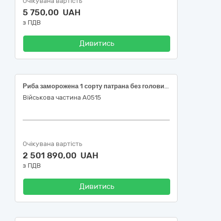
Очікувана вартість
5 750,00 UAH
з ПДВ
Дивитись
Риба заморожена 1 сорту патрана без голови – хек
Військова частина А0515
Очікувана вартість
2 501 890,00 UAH
з ПДВ
Дивитись