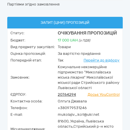
Партіями згідно замовлення
ЗАПИТ (ЦІНИ) ПРОПОЗИЦІЙ
ОЧІКУВАННЯ ПРОПОЗИЦІЙ
Статус:
Бюджет:
17 000
UAH
(з ПДВ)
Вид предмету закупівлі:
Товари
Оцінка пропозицій:
За вартістю придбання
Попередній етап:
Так
Перейти до відбору
Комунальне некомерційне
підприємство "Миколаївська
Замовник:
міська лікарня" Миколаївської
міської ради Стрийського району
Львівської області
ЄДРПОУ:
20764294
Досьє YouControl
Контактна особа:
Олгьга Джавала
Телефон:
+380979531246
E-mail:
mukolajiv_kcrl@ukr.net
81600,
Україна
,
Львівська
область,
Стрийський р-н місто
Місцезнаходження: