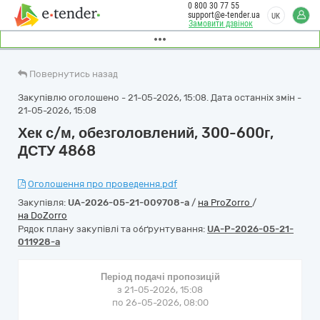
0 800 30 77 55
support@e-tender.ua
UK
Замовити дзвінок
Повернутись назад
Закупівлю оголошено - 21-05-2026, 15:08. Дата останніх змін -
21-05-2026, 15:08
Хек с/м, обезголовлений, 300-600г,
ДСТУ 4868
Оголошення про проведення.pdf
Закупівля:
UA-2026-05-21-009708-a
/
на ProZorro
/
на DoZorro
Рядок плану закупівлі та обґрунтування:
UA-P-2026-05-21-
011928-a
Період подачі пропозицій
з 21-05-2026, 15:08
по 26-05-2026, 08:00