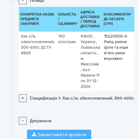
-
Позиції
АДРЕСА
КОНКРЕТНА НАЗВА
КІЛЬКІСТЬ
КЛАСИФІКАТОР
ДОСТАВКИ
ПРЕДМЕТА
/
ДК 021:2015
КЛ
/ ПЕРІОД
ЗАКУПІВЛІ
ОД.ВИМІРУ
(CPV)
ДОСТАВКИ
Хек с/м,
100
81600
,
15220000-6
обезголовлений,
кілограм
Україна
,
Риба, рибне
300-600г, ДСТУ
Львівська
філе та інше
4868
область
,
м’ясо риби
м.
морожені
Миколаїв
,
вул.
Мазепи 11
по 31-12-
2026
+
Специфікація 1: Хек с/м, обезголовлений, 300-600г, 
-
Документи
Завантажити архівом