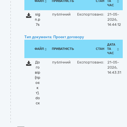
ФАЙЛ
ПРИВАТНІСТЬ
СТАН
ТА
ЧАС
sig
публічний
Експортовано:
21-05-
n.p
2026,
7s
14:44:12
Тип документа: Проект договору
ДАТА
ФАЙЛ
ПРИВАТНІСТЬ
СТАН
ТА
ЧАС
До
публічний
Експортовано:
21-05-
го
2026,
вір
14:43:31
(пр
оє
к
т).
do
cx