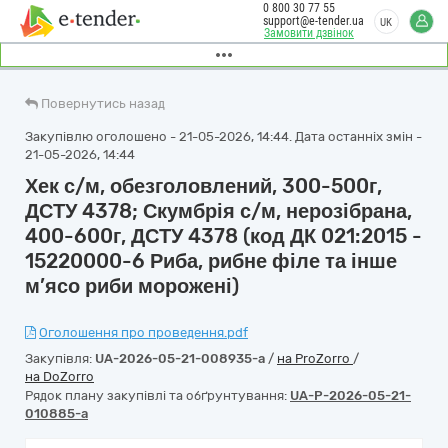
0 800 30 77 55
support@e-tender.ua
UK
Замовити дзвінок
Повернутись назад
Закупівлю оголошено - 21-05-2026, 14:44. Дата останніх змін -
21-05-2026, 14:44
Хек с/м, обезголовлений, 300-500г,
ДСТУ 4378; Скумбрія с/м, нерозібрана,
400-600г, ДСТУ 4378 (код ДК 021:2015 -
15220000-6 Риба, рибне філе та інше
м’ясо риби морожені)
Оголошення про проведення.pdf
Закупівля:
UA-2026-05-21-008935-a
/
на ProZorro
/
на DoZorro
Рядок плану закупівлі та обґрунтування:
UA-P-2026-05-21-
010885-a