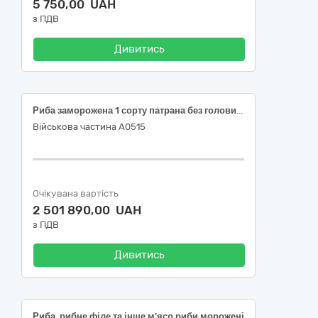
5 750,00 UAH
з ПДВ
Дивитись
Риба заморожена 1 сорту патрана без голови – хек
Військова частина А0515
Очікувана вартість
2 501 890,00 UAH
з ПДВ
Дивитись
Риба, рибне філе та інше м’ясо риби морожені