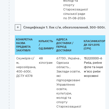
молоді та
спорту
Старокозацької
сільської ради
по 31-08-2026
+
Специфікація 1: Хек с/м, обезголовлений, 300-500г, 
КОНКРЕТНА
АДРЕСА
КІЛЬКІСТЬ
КЛАСИФІКАТОР
НАЗВА
ДОСТАВКИ /
/
ДК 021:2015
ПРЕДМЕТА
ПЕРІОД
ОД.ВИМІРУ
(CPV)
ЗАКУПІВЛІ
ДОСТАВКИ
Скумбрія с/
48
67730
,
Україна
,
15220000-6
м,
кілограм
Одеська
Риба, рибне
нерозібрана,
область
,
філе та інше
400-600г,
Заклади освіти,
м’ясо риби
ДСТУ 4378
які
морожені
підпорядковані
Управлінню
освіти,
культури,
молоді та
спорту
Старокозацької