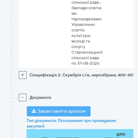
сільської ради
,
Заклади освіти,
які
підпорядковані
Управлінню
освіти,
культури,
молоді та
спорту
Старокозацької
сільської ради
по 31-08-2026
+
Специфікація 2: Скумбрія с/м, нерозібрана, 400-600г
-
Документи
Завантажити архівом
Тип документа: Оголошення про проведення
закупівлі
ДАТА