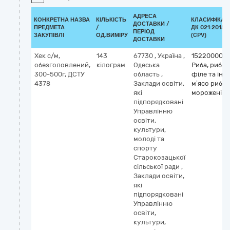
АДРЕСА
КОНКРЕТНА НАЗВА
КІЛЬКІСТЬ
КЛАСИФІКАТ
ДОСТАВКИ /
ПРЕДМЕТА
/
ДК 021:2015
ПЕРІОД
ЗАКУПІВЛІ
ОД.ВИМІРУ
(CPV)
ДОСТАВКИ
Хек с/м,
143
67730
,
Україна
,
15220000-6
обезголовлений,
кілограм
Одеська
Риба, рибне
300-500г, ДСТУ
область
,
філе та інш
4378
Заклади освіти,
м’ясо риби
які
морожені
підпорядковані
Управлінню
освіти,
культури,
молоді та
спорту
Старокозацької
сільської ради
,
Заклади освіти,
які
підпорядковані
Управлінню
освіти,
культури,