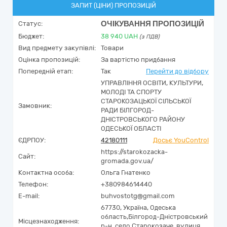
ЗАПИТ (ЦІНИ) ПРОПОЗИЦІЙ
ОЧІКУВАННЯ ПРОПОЗИЦІЙ
Статус:
Бюджет:
38 940
UAH
(з ПДВ)
Вид предмету закупівлі:
Товари
Оцінка пропозицій:
За вартістю придбання
Попередній етап:
Так
Перейти до відбору
УПРАВЛІННЯ ОСВІТИ, КУЛЬТУРИ,
МОЛОДІ ТА СПОРТУ
СТАРОКОЗАЦЬКОЇ СІЛЬСЬКОЇ
Замовник:
РАДИ БІЛГОРОД-
ДНІСТРОВСЬКОГО РАЙОНУ
ОДЕСЬКОЇ ОБЛАСТІ
ЄДРПОУ:
42180111
Досьє YouControl
https://starokozacka-
Сайт:
gromada.gov.ua/
Контактна особа:
Ольга Гнатенко
Телефон:
+380984614440
E-mail:
buhvostotg@gmail.com
67730,
Україна
,
Одеська
область,
Білгород-Дністровський
Місцезнаходження:
р-н, село Старокозаче,
вулиця