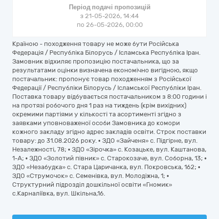
Період подачі пропозицій
з 21-05-2026, 14:44
по 26-05-2026, 00:00
Країною - походження товару не може бути Російська
Федерація / Республіка Білорусь / Ісламська Республіка Іран.
Замовник відхиляє пропозицію постачальника, що за
результатами оцінки визначена економічно вигідною, якщо
постачальник: пропонує товар походженням з Російської
Федерації / Республіки Білорусь / Ісламської Республіки Іран.
Поставка товару відбувається постачальником з 8:00 години і
на протязі робочого дня 1 раз на тиждень (крім вихідних)
окремими партіями у кількості та асортименті згідно з
заявками уповноваженої особи Замовника до комори
кожного закладу згідно адрес закладів освіти. Строк поставки
товару: до 31.08.2026 року. • ЗДО «Зайченя» с. Підгірне, вул.
Незалежності, 78; • ЗДО «Зірочка» с. Козацьке, вул. Каштанова,
1-А; • ЗДО «Золотий півник» с. Старокозаче, вул. Соборна, 13; •
ЗДО «Незабудка» с. Стара Царичанка, вул. Покровська, 162; •
ЗДО «Струмочок» с. Семенівка, вул. Молодіжна, 1; •
Структурний підрозділ дошкільної освіти «Гномик»
с.Карналіївка, вул. Шкільна,16.