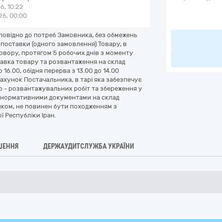
6, 10:22
6, 00:00
повідно до потреб Замовника, без обмежень
ї поставки (одного замовлення) Товару, в
овору, протягом 5 робочих днів з моменту
авка товару та розвантаження на склад
 16.00, обідня перерва з 13.00 до 14.00
рахунок Постачальника, в тарі яка забезпечує
о - розвантажувальних робіт та збереження у
и нормативними документами на склад
иком, не повинен бути походженням з
ї Республіки Іран.
ШЕННЯ
ДЕРЖАУДИТСЛУЖБА УКРАЇНИ