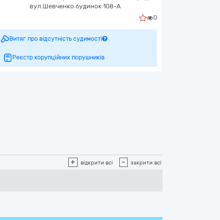
вул.Шевченко будинок 108-А
0
Витяг про відсутність судимості
Реєстр корупційних порушників
+
-
відкрити всі
закрити всі