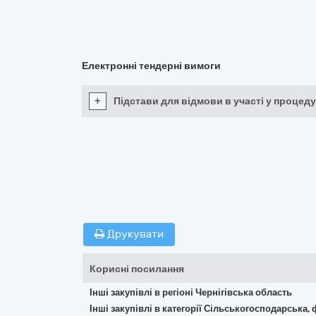
Електронні тендерні вимоги
+
Підстави для відмови в участі у процеду
Друкувати
Корисні посилання
Інші закупівлі в регіоні Чернігівська область
Інші закупівлі в категорії Сільськогосподарська,