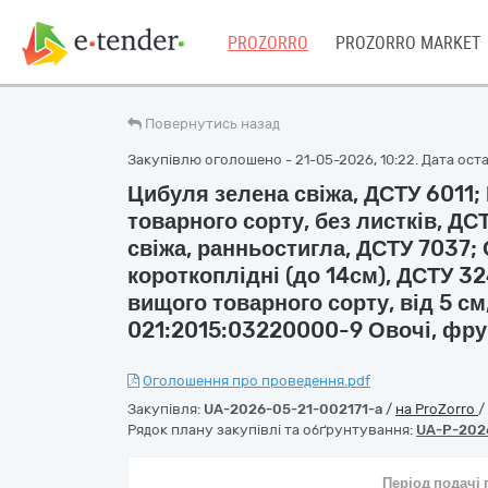
PROZORRO
PROZORRO MARKET
Повернутись назад
Закупівлю оголошено - 21-05-2026, 10:22. Дата остан
Цибуля зелена свіжа, ДСТУ 6011;
товарного сорту, без листків, ДС
свіжа, ранньостигла, ДСТУ 7037; О
короткоплідні (до 14см), ДСТУ 32
вищого товарного сорту, від 5 см
021:2015:03220000-9 Овочі, фрук
Оголошення про проведення.pdf
Закупівля:
UA-2026-05-21-002171-a
/
на ProZorro
/
Рядок плану закупівлі та обґрунтування:
UA-P-202
Період подачі