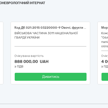
ИХОНЕВРОЛОГІЧНИЙ ІНТЕРНАТ
Код ДК 021:2015 03220000-9 Овочі, фрукти та горіхи (Код ДК 021:2015 03221240-0 помідори свіжі, Код ДК 021:2015 03221270-9 огірки свіжі, Код ДК 021:2015 03221110-0 редис, Код ДК 021:2015 03221250-3 кабачок, Код ДК 021:2015 03221230-7 перець болгарський, Код ДК 021:2015 03221400-0 капуста пекінська врожаю 2026 року, Код ДК 021:2015 03221410-3 капуста молода врожаю 2026 року)
Морк
ВІЙСЬКОВА ЧАСТИНА 3011 НАЦІОНАЛЬНОЇ
Ком
ГВАРДІЇ УКРАЇНИ
"Обл
палі
обла
Очікувана вартість
Очік
888 000,00 UAH
4 
з ПДВ
з П
Дивитись