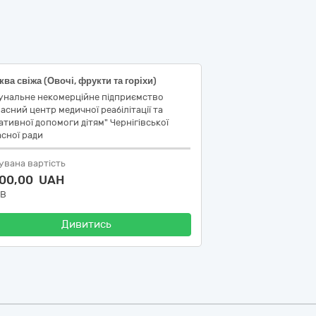
ва свіжа (Овочі, фрукти та горіхи)
унальне некомерційне підприємство
асний центр медичної реабілітації та
ативної допомоги дітям" Чернігівської
сної ради
увана вартість
000,00 UAH
ДВ
Дивитись