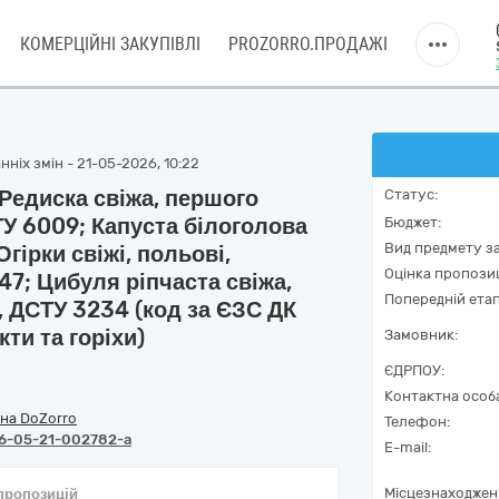
КОМЕРЦІЙНІ ЗАКУПІВЛІ
PROZORRO.ПРОДАЖІ
ніх змін - 21-05-2026, 10:22
 Редиска свіжа, першого
Статус:
ТУ 6009; Капуста білоголова
Бюджет:
Вид предмету за
гірки свіжі, польові,
Оцінка пропозиц
47; Цибуля ріпчаста свіжа,
Попередній етап
, ДСТУ 3234 (код за ЄЗС ДК
ти та горіхи)
Замовник:
ЄДРПОУ:
Контактна особ
на DoZorro
Телефон:
6-05-21-002782-a
E-mail:
Місцезнаходжен
 пропозицій