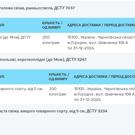
голова свіжа, ранньостигла, ДСТУ 7037
КІЛЬКІСТЬ /
ВЛІ
АДРЕСА ДОСТАВКИ / ПЕРІОД ДОСТАВК
ОД.ВИМІРУ
і (до 14см), ДСТУ
250
15100
,
Україна
,
Чернігівська облас
кілограм
м.Городня
,
вул. Шевченка 108 А
по 31-12-2026
 польові, короткоплідні (до 14см), ДСТУ 3247
КІЛЬКІСТЬ /
ВЛІ
АДРЕСА ДОСТАВКИ / ПЕРІОД ДОСТ
ОД.ВИМІРУ
арного сорту, від 5 см,
200
15100
,
Україна
,
Чернігівська об
кілограм
м.Городня
,
вул. Шевченка 108 А
по 31-12-2026
ста свіжа, вищого товарного сорту, від 5 см, ДСТУ 3234