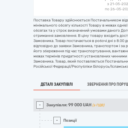
з 21-05-202
по 26-05-202
Поставка Товару здійснюється Постачальником від
мінімального обсягу кількості Товару в межах одніє
обсягах та у строк визначений умовами даного Дог
отримання замовлення. В ціну товару входить дост
Замовника. Товар постачається в робочі дні з 8.00 до
відповідно до заявки Замовника, транспортом і за 
його збереження під час транспортування, вантажн
межах термінів придатності установлених чинним
Замовника. Товар, який поставляється Постачальн
Російської Федерації/Республіки Білорусь/Ісламсько
ДЕТАЛІ ЗАКУПІВЛІ
ЗВЕРНЕННЯ ПРО ПОРУ
-
Закупівля:
99 000
UAH
(з ПДВ)
-
Позиції