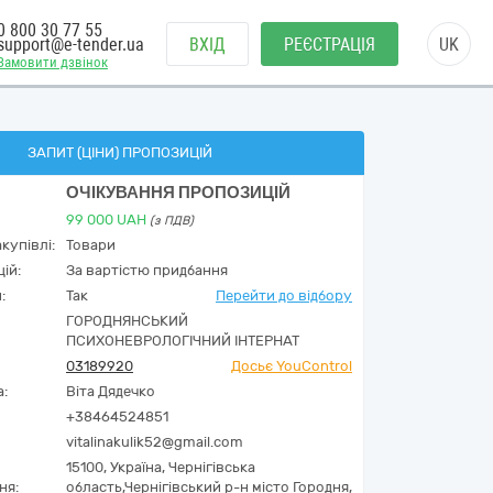
0 800 30 77 55
support@e-tender.ua
ВХІД
РЕЄСТРАЦІЯ
UK
Замовити дзвінок
ЗАПИТ (ЦІНИ) ПРОПОЗИЦІЙ
ОЧІКУВАННЯ ПРОПОЗИЦІЙ
99 000
UAH
(з ПДВ)
купівлі:
Товари
ій:
За вартістю придбання
:
Так
Перейти до відбору
ГОРОДНЯНСЬКИЙ
ПСИХОНЕВРОЛОГІЧНИЙ ІНТЕРНАТ
03189920
Досьє YouControl
а:
Віта Дядечко
+38464524851
vitalinakulik52@gmail.com
15100,
Україна
,
Чернігівська
ня:
область,
Чернігівський р-н місто Городня,