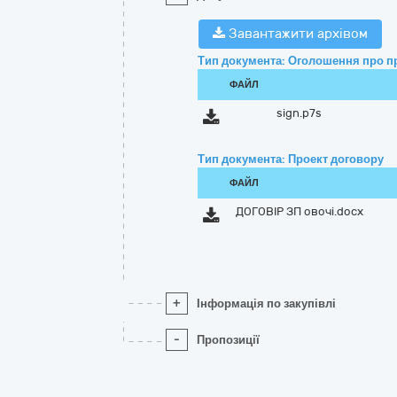
Завантажити архівом
Тип документа: Оголошення про п
ФАЙЛ
sign.p7s
Тип документа: Проект договору
ФАЙЛ
ДОГОВІР ЗП овочі.docx
+
Інформація по закупівлі
-
Пропозиції