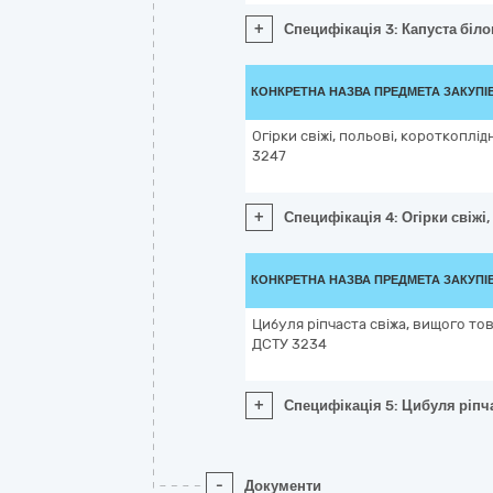
+
Специфікація 3: Капуста біло
КОНКРЕТНА НАЗВА ПРЕДМЕТА ЗАКУПІ
Огірки свіжі, польові, короткоплідн
3247
+
Специфікація 4: Огірки свіжі,
КОНКРЕТНА НАЗВА ПРЕДМЕТА ЗАКУПІ
Цибуля ріпчаста свіжа, вищого тов
ДСТУ 3234
+
Специфікація 5: Цибуля ріпча
-
Документи