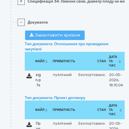
+
Специфікація 34: Лимони свіжі, діаметр плоду не менш
-
Документи
Завантажити архівом
Тип документа: Оголошення про проведення
закупівлі
ДАТА
ФАЙЛ
ПРИВАТНІСТЬ
СТАН
ТА
ЧАС
sig
публічний
Експортовано:
20-05-
n.p
2026,
7s
18:10:04
Тип документа: Проект договору
ДАТА
ФАЙЛ
ПРИВАТНІСТЬ
СТАН
ТА
ЧАС
Пр
публічний
Експортовано:
20-05-
оє
2026,