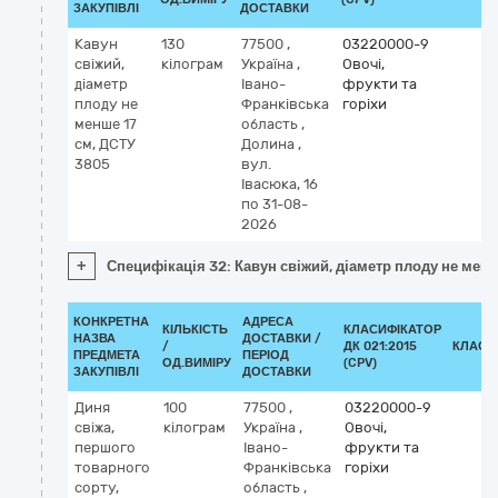
ЗАКУПІВЛІ
ДОСТАВКИ
Кавун
130
77500
,
03220000-9
свіжий,
кілограм
Україна
,
Овочі,
діаметр
Івано-
фрукти та
плоду не
Франківська
горіхи
менше 17
область
,
см, ДСТУ
Долина
,
3805
вул.
Івасюка, 16
по 31-08-
2026
+
Специфікація 32: Кавун свіжий, діаметр плоду не мен
КОНКРЕТНА
АДРЕСА
КІЛЬКІСТЬ
КЛАСИФІКАТОР
НАЗВА
ДОСТАВКИ /
/
ДК 021:2015
КЛАСИ
ПРЕДМЕТА
ПЕРІОД
ОД.ВИМІРУ
(CPV)
ЗАКУПІВЛІ
ДОСТАВКИ
Диня
100
77500
,
03220000-9
свіжа,
кілограм
Україна
,
Овочі,
першого
Івано-
фрукти та
товарного
Франківська
горіхи
сорту,
область
,