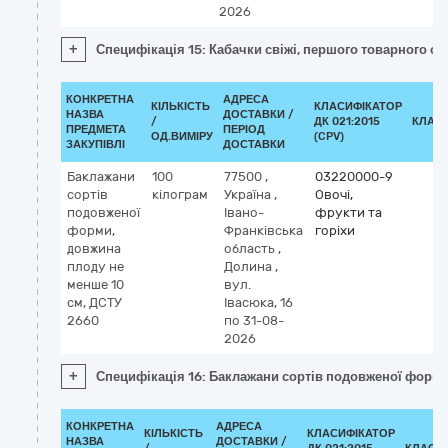
2026
+
Специфікація 15: Кабачки свіжі, першого товарного со
КОНКРЕТНА
АДРЕСА
КІЛЬКІСТЬ
КЛАСИФІКАТОР
НАЗВА
ДОСТАВКИ /
/
ДК 021:2015
КЛАС
ПРЕДМЕТА
ПЕРІОД
ОД.ВИМІРУ
(CPV)
ЗАКУПІВЛІ
ДОСТАВКИ
Баклажани
100
77500
,
03220000-9
сортів
кілограм
Україна
,
Овочі,
подовженої
Івано-
фрукти та
форми,
Франківська
горіхи
довжина
область
,
плоду не
Долина
,
менше 10
вул.
см, ДСТУ
Івасюка, 16
2660
по 31-08-
2026
+
Специфікація 16: Баклажани сортів подовженої форми
КОНКРЕТНА
АДРЕСА
КІЛЬКІСТЬ
КЛАСИФІКАТОР
НАЗВА
ДОСТАВКИ /