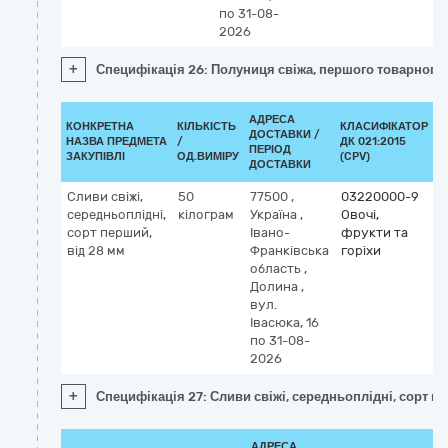
по 31-08-
2026
+
Специфікація 26: Полуниця свіжа, першого товарного 
АДРЕСА
КОНКРЕТНА
КІЛЬКІСТЬ
КЛАСИФІКАТОР
ДОСТАВКИ /
НАЗВА ПРЕДМЕТА
/
ДК 021:2015
К
ПЕРІОД
ЗАКУПІВЛІ
ОД.ВИМІРУ
(CPV)
ДОСТАВКИ
Сливи свіжі,
50
77500
,
03220000-9
середньоплідні,
кілограм
Україна
,
Овочі,
сорт перший,
Івано-
фрукти та
від 28 мм
Франківська
горіхи
область
,
Долина
,
вул.
Івасюка, 16
по 31-08-
2026
+
Специфікація 27: Сливи свіжі, середньоплідні, сорт п
АДРЕСА