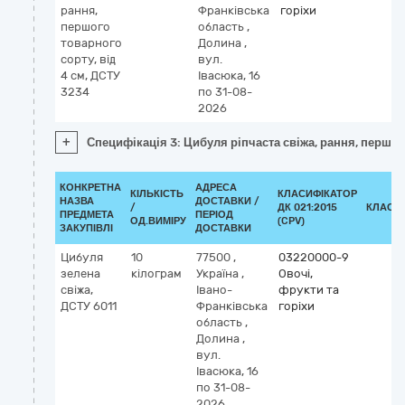
рання,
Франківська
горіхи
першого
область
,
товарного
Долина
,
сорту, від
вул.
4 см, ДСТУ
Івасюка, 16
3234
по 31-08-
2026
+
Специфікація 3: Цибуля ріпчаста свіжа, рання, першог
КОНКРЕТНА
АДРЕСА
КІЛЬКІСТЬ
КЛАСИФІКАТОР
НАЗВА
ДОСТАВКИ /
/
ДК 021:2015
КЛАСИ
ПРЕДМЕТА
ПЕРІОД
ОД.ВИМІРУ
(CPV)
ЗАКУПІВЛІ
ДОСТАВКИ
Цибуля
10
77500
,
03220000-9
зелена
кілограм
Україна
,
Овочі,
свіжа,
Івано-
фрукти та
ДСТУ 6011
Франківська
горіхи
область
,
Долина
,
вул.
Івасюка, 16
по 31-08-
2026