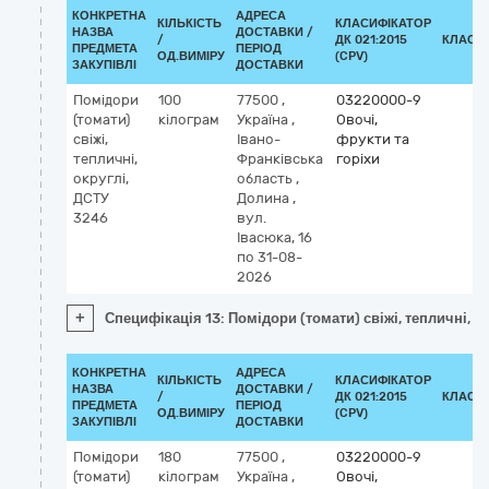
КОНКРЕТНА
АДРЕСА
КІЛЬКІСТЬ
КЛАСИФІКАТОР
НАЗВА
ДОСТАВКИ /
/
ДК 021:2015
КЛАСИ
ПРЕДМЕТА
ПЕРІОД
ОД.ВИМІРУ
(CPV)
ЗАКУПІВЛІ
ДОСТАВКИ
Помідори
100
77500
,
03220000-9
(томати)
кілограм
Україна
,
Овочі,
свіжі,
Івано-
фрукти та
тепличні,
Франківська
горіхи
округлі,
область
,
ДСТУ
Долина
,
3246
вул.
Івасюка, 16
по 31-08-
2026
+
Специфікація 13: Помідори (томати) свіжі, тепличні, о
КОНКРЕТНА
АДРЕСА
КІЛЬКІСТЬ
КЛАСИФІКАТОР
НАЗВА
ДОСТАВКИ /
/
ДК 021:2015
КЛАСИ
ПРЕДМЕТА
ПЕРІОД
ОД.ВИМІРУ
(CPV)
ЗАКУПІВЛІ
ДОСТАВКИ
Помідори
180
77500
,
03220000-9
(томати)
кілограм
Україна
,
Овочі,