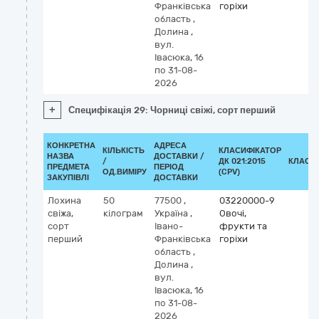
Франківська
горіхи
область
,
Долина
,
вул.
Івасюка, 16
по 31-08-
2026
+
Специфікація 29: Чорниці свіжі, сорт перший
КОНКРЕТНА
АДРЕСА
КІЛЬКІСТЬ
КЛАСИФІКАТОР
НАЗВА
ДОСТАВКИ /
/
ДК 021:2015
КЛАСИ
ПРЕДМЕТА
ПЕРІОД
ОД.ВИМІРУ
(CPV)
ЗАКУПІВЛІ
ДОСТАВКИ
Лохина
50
77500
,
03220000-9
свіжа,
кілограм
Україна
,
Овочі,
сорт
Івано-
фрукти та
перший
Франківська
горіхи
область
,
Долина
,
вул.
Івасюка, 16
по 31-08-
2026