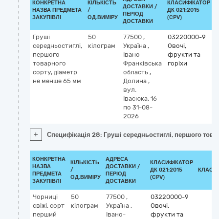
КОНКРЕТНА
КІЛЬКІСТЬ
КЛАСИФІКАТОР
ДОСТАВКИ /
НАЗВА ПРЕДМЕТА
/
ДК 021:2015
К
ПЕРІОД
ЗАКУПІВЛІ
ОД.ВИМІРУ
(CPV)
ДОСТАВКИ
Груші
50
77500
,
03220000-9
середньостиглі,
кілограм
Україна
,
Овочі,
першого
Івано-
фрукти та
товарного
Франківська
горіхи
сорту, діаметр
область
,
не менше 65 мм
Долина
,
вул.
Івасюка, 16
по 31-08-
2026
+
Специфікація 28: Груші середньостиглі, першого това
КОНКРЕТНА
АДРЕСА
КІЛЬКІСТЬ
КЛАСИФІКАТОР
НАЗВА
ДОСТАВКИ /
/
ДК 021:2015
КЛАСИ
ПРЕДМЕТА
ПЕРІОД
ОД.ВИМІРУ
(CPV)
ЗАКУПІВЛІ
ДОСТАВКИ
Чорниці
50
77500
,
03220000-9
свіжі, сорт
кілограм
Україна
,
Овочі,
перший
Івано-
фрукти та