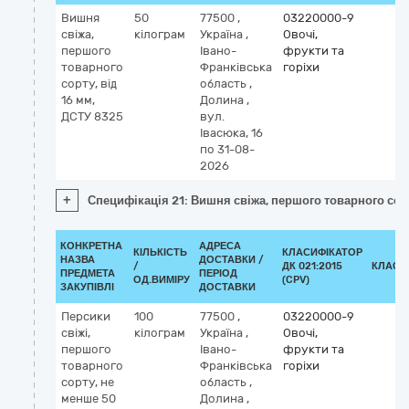
Вишня
50
77500
,
03220000-9
свіжа,
кілограм
Україна
,
Овочі,
першого
Івано-
фрукти та
товарного
Франківська
горіхи
сорту, від
область
,
16 мм,
Долина
,
ДСТУ 8325
вул.
Івасюка, 16
по 31-08-
2026
+
Специфікація 21: Вишня свіжа, першого товарного сорт
КОНКРЕТНА
АДРЕСА
КІЛЬКІСТЬ
КЛАСИФІКАТОР
НАЗВА
ДОСТАВКИ /
/
ДК 021:2015
КЛАСИ
ПРЕДМЕТА
ПЕРІОД
ОД.ВИМІРУ
(CPV)
ЗАКУПІВЛІ
ДОСТАВКИ
Персики
100
77500
,
03220000-9
свіжі,
кілограм
Україна
,
Овочі,
першого
Івано-
фрукти та
товарного
Франківська
горіхи
сорту, не
область
,
менше 50
Долина
,