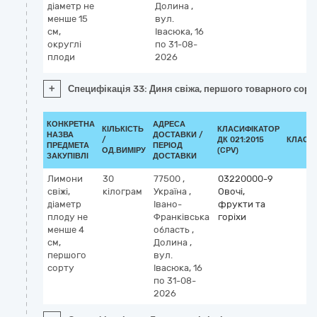
діаметр не
Долина
,
менше 15
вул.
см,
Івасюка, 16
округлі
по 31-08-
плоди
2026
+
Специфікація 33: Диня свіжа, першого товарного сорту
КОНКРЕТНА
АДРЕСА
КІЛЬКІСТЬ
КЛАСИФІКАТОР
НАЗВА
ДОСТАВКИ /
/
ДК 021:2015
КЛАСИ
ПРЕДМЕТА
ПЕРІОД
ОД.ВИМІРУ
(CPV)
ЗАКУПІВЛІ
ДОСТАВКИ
Лимони
30
77500
,
03220000-9
свіжі,
кілограм
Україна
,
Овочі,
діаметр
Івано-
фрукти та
плоду не
Франківська
горіхи
менше 4
область
,
см,
Долина
,
першого
вул.
сорту
Івасюка, 16
по 31-08-
2026