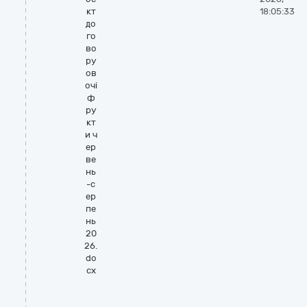
кт
18:05:33
до
го
во
ру
ов
очі
ф
ру
кт
и ч
ер
ве
нь
-с
ер
пе
нь
20
26.
do
cx