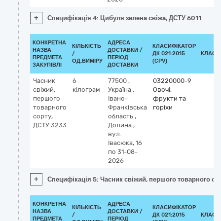
+
Специфікація 4: Цибуля зелена свіжа, ДСТУ 6011
КОНКРЕТНА
АДРЕСА
КІЛЬКІСТЬ
КЛАСИФІКАТОР
НАЗВА
ДОСТАВКИ /
/
ДК 021:2015
КЛАСИ
ПРЕДМЕТА
ПЕРІОД
ОД.ВИМІРУ
(CPV)
ЗАКУПІВЛІ
ДОСТАВКИ
Часник
6
77500
,
03220000-9
свіжий,
кілограм
Україна
,
Овочі,
першого
Івано-
фрукти та
товарного
Франківська
горіхи
сорту,
область
,
ДСТУ 3233
Долина
,
вул.
Івасюка, 16
по 31-08-
2026
+
Специфікація 5: Часник свіжий, першого товарного со
КОНКРЕТНА
АДРЕСА
КІЛЬКІСТЬ
КЛАСИФІКАТОР
НАЗВА
ДОСТАВКИ /
/
ДК 021:2015
КЛАСИ
ПРЕДМЕТА
ПЕРІОД