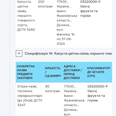
Капуста
200
77500
,
03220000-9
цвітна
кілограм
Україна
,
Овочі,
свіжа,
Івано-
фрукти та
першого
Франківська
горіхи
товарного
область
,
сорту,
Долина
,
ДСТУ 3280
вул.
Івасюка, 16
по 31-08-
2026
+
Специфікація 10: Капуста цвітна свіжа, першого товар
КОНКРЕТНА
АДРЕСА
КІЛЬКІСТЬ
КЛАСИФІКАТОР
НАЗВА
ДОСТАВКИ /
/
ДК 021:2015
К
ПРЕДМЕТА
ПЕРІОД
ОД.ВИМІРУ
(CPV)
ЗАКУПІВЛІ
ДОСТАВКИ
Огірки свіжі,
80
77500
,
03220000-9
тепличні,
кілограм
Україна
,
Овочі,
середньоплідні
Івано-
фрукти та
(до 25см), ДСТУ
Франківська
горіхи
3247
область
,
Долина
,
вул.