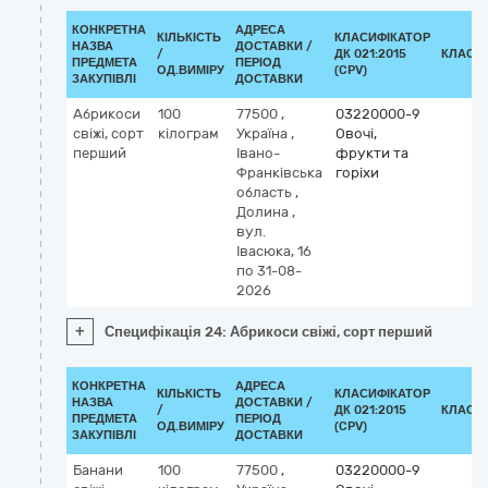
КОНКРЕТНА
АДРЕСА
КІЛЬКІСТЬ
КЛАСИФІКАТОР
НАЗВА
ДОСТАВКИ /
/
ДК 021:2015
КЛАСИ
ПРЕДМЕТА
ПЕРІОД
ОД.ВИМІРУ
(CPV)
ЗАКУПІВЛІ
ДОСТАВКИ
Абрикоси
100
77500
,
03220000-9
свіжі, сорт
кілограм
Україна
,
Овочі,
перший
Івано-
фрукти та
Франківська
горіхи
область
,
Долина
,
вул.
Івасюка, 16
по 31-08-
2026
+
Специфікація 24: Абрикоси свіжі, сорт перший
КОНКРЕТНА
АДРЕСА
КІЛЬКІСТЬ
КЛАСИФІКАТОР
НАЗВА
ДОСТАВКИ /
/
ДК 021:2015
КЛАСИ
ПРЕДМЕТА
ПЕРІОД
ОД.ВИМІРУ
(CPV)
ЗАКУПІВЛІ
ДОСТАВКИ
Банани
100
77500
,
03220000-9