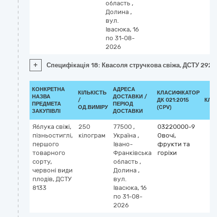
область
,
Долина
,
вул.
Івасюка, 16
по 31-08-
2026
+
Специфікація 18: Квасоля стручкова свіжа, ДСТУ 292
КОНКРЕТНА
АДРЕСА
КІЛЬКІСТЬ
КЛАСИФІКАТОР
НАЗВА
ДОСТАВКИ /
/
ДК 021:2015
КЛА
ПРЕДМЕТА
ПЕРІОД
ОД.ВИМІРУ
(CPV)
ЗАКУПІВЛІ
ДОСТАВКИ
Яблука свіжі,
250
77500
,
03220000-9
пізньостиглі,
кілограм
Україна
,
Овочі,
першого
Івано-
фрукти та
товарного
Франківська
горіхи
сорту,
область
,
червоні види
Долина
,
плодів, ДСТУ
вул.
8133
Івасюка, 16
по 31-08-
2026