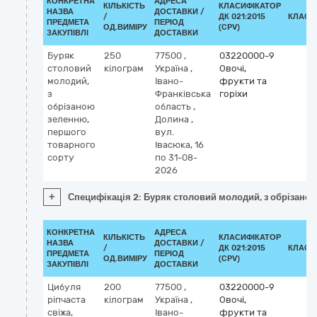
КОНКРЕТНА
АДРЕСА
КІЛЬКІСТЬ
КЛАСИФІКАТОР
НАЗВА
ДОСТАВКИ /
/
ДК 021:2015
КЛАСИ
ПРЕДМЕТА
ПЕРІОД
ОД.ВИМІРУ
(CPV)
ЗАКУПІВЛІ
ДОСТАВКИ
Буряк
250
77500
,
03220000-9
столовий
кілограм
Україна
,
Овочі,
молодий,
Івано-
фрукти та
з
Франківська
горіхи
обрізаною
область
,
зеленню,
Долина
,
першого
вул.
товарного
Івасюка, 16
сорту
по 31-08-
2026
+
Специфікація 2: Буряк столовий молодий, з обрізано
КОНКРЕТНА
АДРЕСА
КІЛЬКІСТЬ
КЛАСИФІКАТОР
НАЗВА
ДОСТАВКИ /
/
ДК 021:2015
КЛАСИ
ПРЕДМЕТА
ПЕРІОД
ОД.ВИМІРУ
(CPV)
ЗАКУПІВЛІ
ДОСТАВКИ
Цибуля
200
77500
,
03220000-9
ріпчаста
кілограм
Україна
,
Овочі,
свіжа,
Івано-
фрукти та