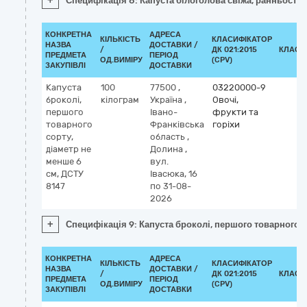
+
Специфікація 8: Капуста білоголова свіжа, ранньостиг
КОНКРЕТНА
АДРЕСА
КІЛЬКІСТЬ
КЛАСИФІКАТОР
НАЗВА
ДОСТАВКИ /
/
ДК 021:2015
КЛАСИ
ПРЕДМЕТА
ПЕРІОД
ОД.ВИМІРУ
(CPV)
ЗАКУПІВЛІ
ДОСТАВКИ
Капуста
100
77500
,
03220000-9
броколі,
кілограм
Україна
,
Овочі,
першого
Івано-
фрукти та
товарного
Франківська
горіхи
сорту,
область
,
діаметр не
Долина
,
менше 6
вул.
см, ДСТУ
Івасюка, 16
8147
по 31-08-
2026
+
Специфікація 9: Капуста броколі, першого товарного с
КОНКРЕТНА
АДРЕСА
КІЛЬКІСТЬ
КЛАСИФІКАТОР
НАЗВА
ДОСТАВКИ /
/
ДК 021:2015
КЛАСИ
ПРЕДМЕТА
ПЕРІОД
ОД.ВИМІРУ
(CPV)
ЗАКУПІВЛІ
ДОСТАВКИ