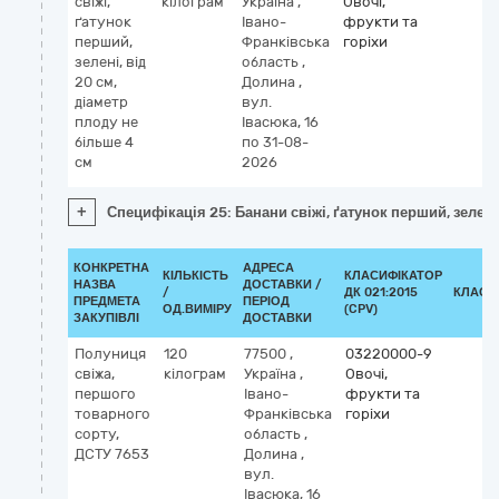
свіжі,
кілограм
Україна
,
Овочі,
ґатунок
Івано-
фрукти та
перший,
Франківська
горіхи
зелені, від
область
,
20 см,
Долина
,
діаметр
вул.
плоду не
Івасюка, 16
більше 4
по 31-08-
см
2026
+
Специфікація 25: Банани свіжі, ґатунок перший, зелені
КОНКРЕТНА
АДРЕСА
КІЛЬКІСТЬ
КЛАСИФІКАТОР
НАЗВА
ДОСТАВКИ /
/
ДК 021:2015
КЛАСИ
ПРЕДМЕТА
ПЕРІОД
ОД.ВИМІРУ
(CPV)
ЗАКУПІВЛІ
ДОСТАВКИ
Полуниця
120
77500
,
03220000-9
свіжа,
кілограм
Україна
,
Овочі,
першого
Івано-
фрукти та
товарного
Франківська
горіхи
сорту,
область
,
ДСТУ 7653
Долина
,
вул.
Івасюка, 16