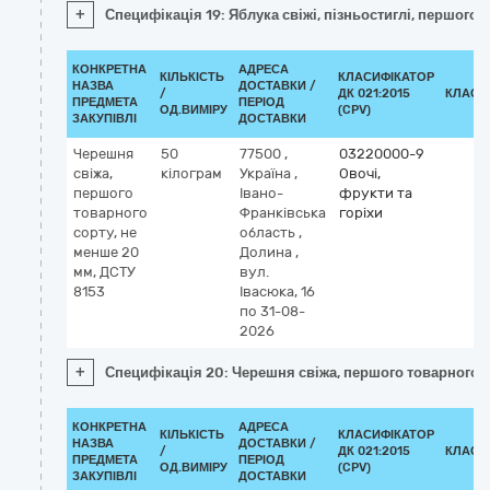
+
Специфікація 19: Яблука свіжі, пізньостиглі, першого 
КОНКРЕТНА
АДРЕСА
КІЛЬКІСТЬ
КЛАСИФІКАТОР
НАЗВА
ДОСТАВКИ /
/
ДК 021:2015
КЛАСИ
ПРЕДМЕТА
ПЕРІОД
ОД.ВИМІРУ
(CPV)
ЗАКУПІВЛІ
ДОСТАВКИ
Черешня
50
77500
,
03220000-9
свіжа,
кілограм
Україна
,
Овочі,
першого
Івано-
фрукти та
товарного
Франківська
горіхи
сорту, не
область
,
менше 20
Долина
,
мм, ДСТУ
вул.
8153
Івасюка, 16
по 31-08-
2026
+
Специфікація 20: Черешня свіжа, першого товарного с
КОНКРЕТНА
АДРЕСА
КІЛЬКІСТЬ
КЛАСИФІКАТОР
НАЗВА
ДОСТАВКИ /
/
ДК 021:2015
КЛАСИ
ПРЕДМЕТА
ПЕРІОД
ОД.ВИМІРУ
(CPV)
ЗАКУПІВЛІ
ДОСТАВКИ