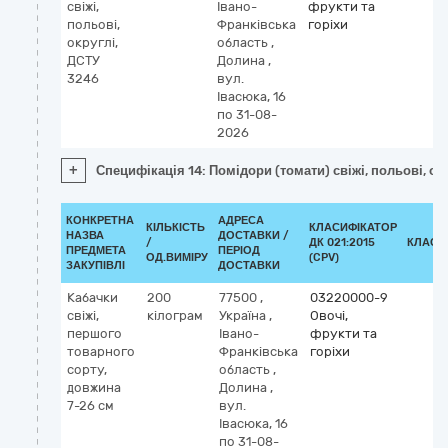
свіжі,
Івано-
фрукти та
польові,
Франківська
горіхи
округлі,
область
,
ДСТУ
Долина
,
3246
вул.
Івасюка, 16
по 31-08-
2026
+
Специфікація 14: Помідори (томати) свіжі, польові, ок
КОНКРЕТНА
АДРЕСА
КІЛЬКІСТЬ
КЛАСИФІКАТОР
НАЗВА
ДОСТАВКИ /
/
ДК 021:2015
КЛАСИ
ПРЕДМЕТА
ПЕРІОД
ОД.ВИМІРУ
(CPV)
ЗАКУПІВЛІ
ДОСТАВКИ
Кабачки
200
77500
,
03220000-9
свіжі,
кілограм
Україна
,
Овочі,
першого
Івано-
фрукти та
товарного
Франківська
горіхи
сорту,
область
,
довжина
Долина
,
7-26 см
вул.
Івасюка, 16
по 31-08-