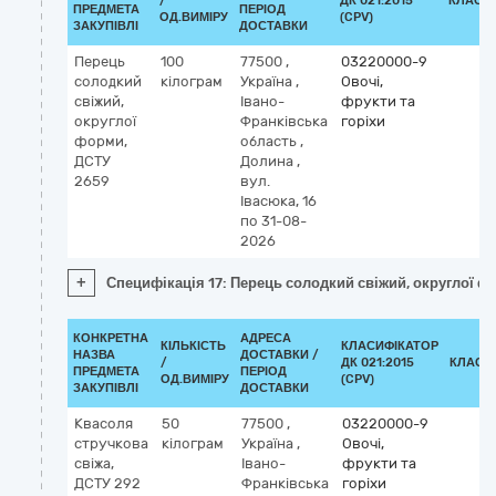
/
ДК 021:2015
КЛАСИ
ПРЕДМЕТА
ПЕРІОД
ОД.ВИМІРУ
(CPV)
ЗАКУПІВЛІ
ДОСТАВКИ
Перець
100
77500
,
03220000-9
солодкий
кілограм
Україна
,
Овочі,
свіжий,
Івано-
фрукти та
округлої
Франківська
горіхи
форми,
область
,
ДСТУ
Долина
,
2659
вул.
Івасюка, 16
по 31-08-
2026
+
Специфікація 17: Перець солодкий свіжий, округлої ф
КОНКРЕТНА
АДРЕСА
КІЛЬКІСТЬ
КЛАСИФІКАТОР
НАЗВА
ДОСТАВКИ /
/
ДК 021:2015
КЛАСИ
ПРЕДМЕТА
ПЕРІОД
ОД.ВИМІРУ
(CPV)
ЗАКУПІВЛІ
ДОСТАВКИ
Квасоля
50
77500
,
03220000-9
стручкова
кілограм
Україна
,
Овочі,
свіжа,
Івано-
фрукти та
ДСТУ 292
Франківська
горіхи