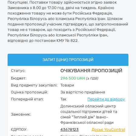
Покупцеві. Поставки товару здійснюється згідно заявок
Замовника з 8.00 до 17.00 год. двічі на тиждень. Країною
походження товару не може бути Російська Федерація,
Республіка Білорусь або Ісламська Республіка Іран. Шляхом
подання пропозиції учасник підтверджує, що запропонований
товар не є товаром, що походить з Російської Федерації,
Республіки Білорусь або Ісламської Республіки Іран,
відповідно до постанови КМУ № 822.
ЗАПИТ (ЦІНИ) ПРОПОЗИЦІЙ
ОЧІКУВАННЯ ПРОПОЗИЦІЙ
Статус:
Бюджет:
296 500
UAH
(з ПДВ)
Вид предмету закупівлі:
Товари
Оцінка пропозицій:
За вартістю придбання
Попередній етап:
Так
Перейти до відбору
Долинський обласний центр
соціальної підтримки дітей та
Замовник:
сімей "Теплий дім" Івано-
Франківської обласної ради
ЄДРПОУ:
43678123
Досьє YouControl