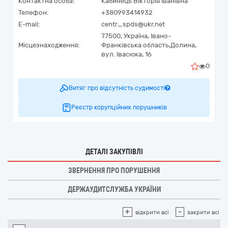
Контактна особа:
Кабинець Вікторія Іванівна
Телефон:
+380993414932
E-mail:
centr_spds@ukr.net
77500,
Україна
,
Івано-
Місцезнаходження:
Франківська область,
Долина,
вул. Івасюка, 16
0
Витяг про відсутність судимості
Реєстр корупційних порушників
ДЕТАЛІ ЗАКУПІВЛІ
ЗВЕРНЕННЯ ПРО ПОРУШЕННЯ
ДЕРЖАУДИТСЛУЖБА УКРАЇНИ
+
-
відкрити всі
закрити всі