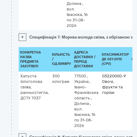
Долина
,
вул.
Івасюка, 16
по 31-08-
2026
+
Специфікація 7: Морква молода свіжа, з обрізаною зе
КОНКРЕТНА
АДРЕСА
КІЛЬКІСТЬ
КЛАСИФІКАТОР
НАЗВА
ДОСТАВКИ /
/
ДК 021:2015
КЛ
ПРЕДМЕТА
ПЕРІОД
ОД.ВИМІРУ
(CPV)
ЗАКУПІВЛІ
ДОСТАВКИ
Капуста
300
77500
,
03220000-9
білоголова
кілограм
Україна
,
Овочі,
свіжа,
Івано-
фрукти та
ранньостигла,
Франківська
горіхи
ДСТУ 7037
область
,
Долина
,
вул.
Івасюка, 16
по 31-08-
2026