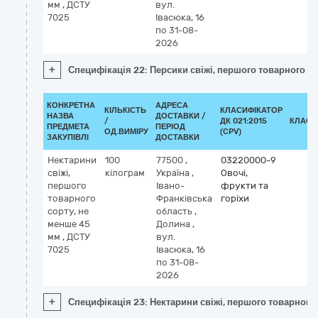
мм , ДСТУ
вул.
7025
Івасюка, 16
по 31-08-
2026
+
Специфікація 22: Персики свіжі, першого товарного со
КОНКРЕТНА
АДРЕСА
КІЛЬКІСТЬ
КЛАСИФІКАТОР
НАЗВА
ДОСТАВКИ /
/
ДК 021:2015
КЛАСИ
ПРЕДМЕТА
ПЕРІОД
ОД.ВИМІРУ
(CPV)
ЗАКУПІВЛІ
ДОСТАВКИ
Нектарини
100
77500
,
03220000-9
свіжі,
кілограм
Україна
,
Овочі,
першого
Івано-
фрукти та
товарного
Франківська
горіхи
сорту, не
область
,
менше 45
Долина
,
мм , ДСТУ
вул.
7025
Івасюка, 16
по 31-08-
2026
+
Специфікація 23: Нектарини свіжі, першого товарного 