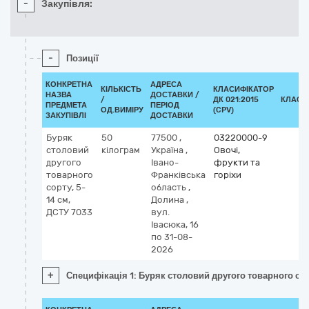
-
Закупівля:
-
Позиції
КОНКРЕТНА
АДРЕСА
КІЛЬКІСТЬ
КЛАСИФІКАТОР
НАЗВА
ДОСТАВКИ /
/
ДК 021:2015
КЛАСИ
ПРЕДМЕТА
ПЕРІОД
ОД.ВИМІРУ
(CPV)
ЗАКУПІВЛІ
ДОСТАВКИ
Буряк
50
77500
,
03220000-9
столовий
кілограм
Україна
,
Овочі,
другого
Івано-
фрукти та
товарного
Франківська
горіхи
сорту, 5-
область
,
14 см,
Долина
,
ДСТУ 7033
вул.
Івасюка, 16
по 31-08-
2026
+
Специфікація 1: Буряк столовий другого товарного сор