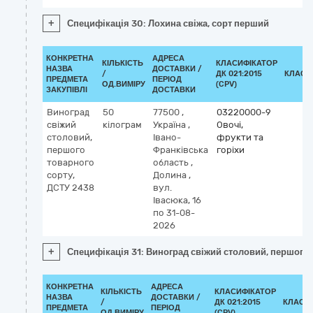
+
Специфікація 30: Лохина свіжа, сорт перший
КОНКРЕТНА
АДРЕСА
КІЛЬКІСТЬ
КЛАСИФІКАТОР
НАЗВА
ДОСТАВКИ /
/
ДК 021:2015
КЛАСИ
ПРЕДМЕТА
ПЕРІОД
ОД.ВИМІРУ
(CPV)
ЗАКУПІВЛІ
ДОСТАВКИ
Виноград
50
77500
,
03220000-9
свіжий
кілограм
Україна
,
Овочі,
столовий,
Івано-
фрукти та
першого
Франківська
горіхи
товарного
область
,
сорту,
Долина
,
ДСТУ 2438
вул.
Івасюка, 16
по 31-08-
2026
+
Специфікація 31: Виноград свіжий столовий, першого 
КОНКРЕТНА
АДРЕСА
КІЛЬКІСТЬ
КЛАСИФІКАТОР
НАЗВА
ДОСТАВКИ /
/
ДК 021:2015
КЛАСИ
ПРЕДМЕТА
ПЕРІОД
ОД.ВИМІРУ
(CPV)