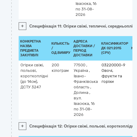
Івасюка, 16
по 31-08-
2026
+
Специфікація 11: Огірки свіжі, тепличні, середньоплід
КОНКРЕТНА
АДРЕСА
КІЛЬКІСТЬ
КЛАСИФІКАТОР
НАЗВА
ДОСТАВКИ /
/
ДК 021:2015
КЛ
ПРЕДМЕТА
ПЕРІОД
ОД.ВИМІРУ
(CPV)
ЗАКУПІВЛІ
ДОСТАВКИ
Огірки свіжі,
200
77500
,
03220000-9
польові,
кілограм
Україна
,
Овочі,
короткоплідні
Івано-
фрукти та
(до 14см),
Франківська
горіхи
ДСТУ 3247
область
,
Долина
,
вул.
Івасюка, 16
по 31-08-
2026
+
Специфікація 12: Огірки свіжі, польові, короткоплідні