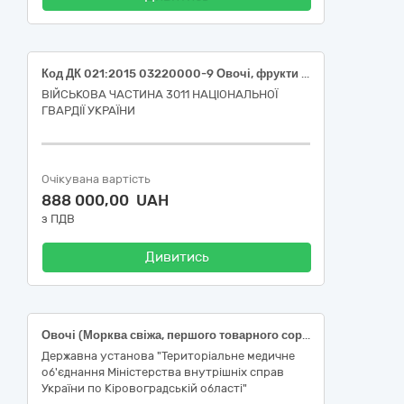
Код ДК 021:2015 03220000-9 Овочі, фрукти та горіхи (Код ДК 021:2015 03221240-0 помідори свіжі, Код ДК 021:2015 03221270-9 огірки свіжі, Код ДК 021:2015 03221110-0 редис, Код ДК 021:2015 03221250-3 кабачок, Код ДК 021:2015 03221230-7 перець болгарський, Код ДК 021:2015 03221400-0 капуста пекінська врожаю 2026 року, Код ДК 021:2015 03221410-3 капуста молода врожаю 2026 року)
ВІЙСЬКОВА ЧАСТИНА 3011 НАЦІОНАЛЬНОЇ
ГВАРДІЇ УКРАЇНИ
Очікувана вартість
888 000,00 UAH
з ПДВ
Дивитись
Овочі (Морква свіжа, першого товарного сорту, ДСТУ 7035; Буряк столовий першого товарного сорту, 5-10 см, ДСТУ 7033; Цибуля ріпчаста свіжа, першого товарного сорту, від 4 см, ДСТУ 3234; Капуста білоголова свіжа, пізньостигла, першого товарного сорту, ДСТУ 7037)) за кодом ДК 021:2015 03220000-9 Овочі, фрукти та горіхи
Державна установа "Територіальне медичне
об'єднання Міністерства внутрішніх справ
України по Кіровоградській області"