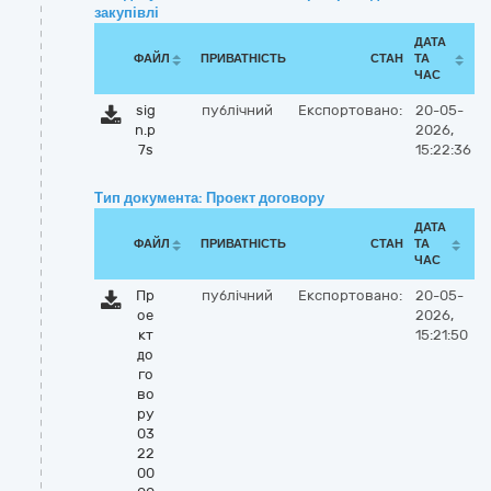
закупівлі
ДАТА
ФАЙЛ
ПРИВАТНІСТЬ
СТАН
ТА
ЧАС
sig
публічний
Експортовано:
20-05-
n.p
2026,
7s
15:22:36
Тип документа: Проект договору
ДАТА
ФАЙЛ
ПРИВАТНІСТЬ
СТАН
ТА
ЧАС
Пр
публічний
Експортовано:
20-05-
ое
2026,
кт
15:21:50
до
го
во
ру
03
22
00