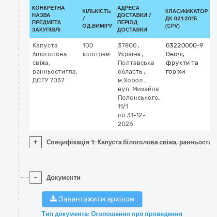
КОНКРЕТНА
АДРЕСА
КІЛЬКІСТЬ
КЛАСИФІКАТОР
НАЗВА
ДОСТАВКИ /
/
ДК 021:2015
К
ПРЕДМЕТА
ПЕРІОД
ОД.ВИМІРУ
(CPV)
ЗАКУПІВЛІ
ДОСТАВКИ
Капуста
100
37800
,
03220000-9
білоголова
кілограм
Україна
,
Овочі,
свіжа,
Полтавська
фрукти та
ранньостигла,
область
,
горіхи
ДСТУ 7037
м.Хорол
,
вул. Михайла
Полонського,
11/1
по 31-12-
2026
+
Специфікація 1: Капуста білоголова свіжа, ранньостиг
-
Документи
Завантажити архівом
Тип документа: Оголошення про проведення