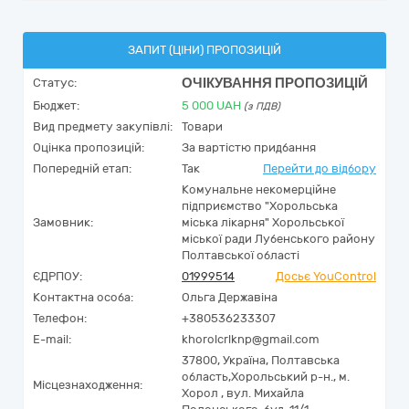
ЗАПИТ (ЦІНИ) ПРОПОЗИЦІЙ
ОЧІКУВАННЯ ПРОПОЗИЦІЙ
Статус:
Бюджет:
5 000
UAH
(з ПДВ)
Вид предмету закупівлі:
Товари
Оцінка пропозицій:
За вартістю придбання
Попередній етап:
Так
Перейти до відбору
Комунальне некомерційне
підприємство "Хорольська
Замовник:
міська лікарня" Хорольської
міської ради Лубенського району
Полтавської області
ЄДРПОУ:
01999514
Досьє YouControl
Контактна особа:
Ольга Державіна
Телефон:
+380536233307
E-mail:
khorolcrlknp@gmail.com
37800,
Україна
,
Полтавська
область,
Хорольський р-н., м.
Місцезнаходження:
Хорол ,
вул. Михайла