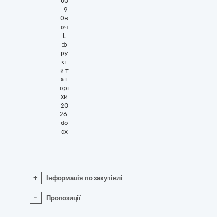
00
-9
Ов
оч
і,
ф
ру
кт
и т
а г
орі
хи
20
26.
do
cx
+
Інформація по закупівлі
-
Пропозиції