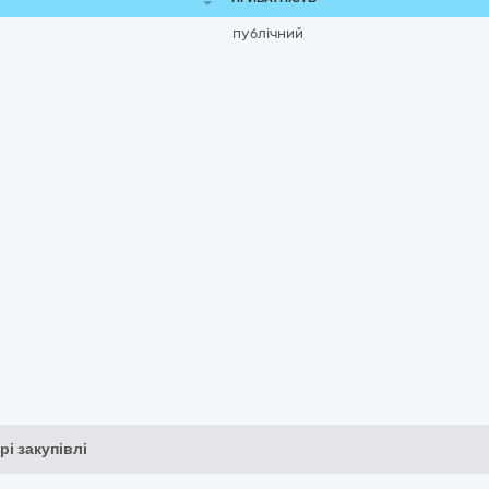
публічний
рі закупівлі