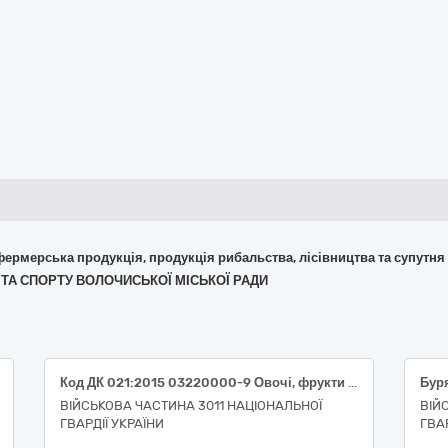
 фермерська продукція, продукція рибальства, лісівництва та супутня
ДІ ТА СПОРТУ ВОЛОЧИСЬКОЇ МІСЬКОЇ РАДИ
Код ДК 021:2015 03220000-9 Овочі, фрукти та горіхи (Код ДК 021:2015 03221240-0 помідори свіжі, Код ДК 021:2015 03221270-9 огірки свіжі, Код ДК 021:2015 03221110-0 редис, Код ДК 021:2015 03221250-3 кабачок, Код ДК 021:2015 03221230-7 перець болгарський, Код ДК 021:2015 03221400-0 капуста пекінська врожаю 2026 року, Код ДК 021:2015 03221410-3 капуста молода врожаю 2026 року)
Бур
ВІЙСЬКОВА ЧАСТИНА 3011 НАЦІОНАЛЬНОЇ
ВІЙ
ГВАРДІЇ УКРАЇНИ
ГВАР