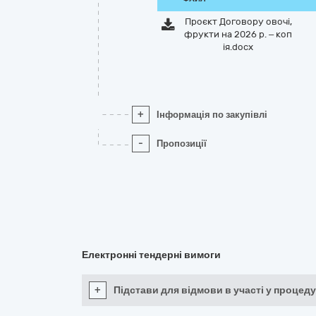
Проєкт Договору овочі,
фрукти на 2026 р. – коп
ія.docx
+
Інформація по закупівлі
-
Пропозиції
Електронні тендерні вимоги
+
Підстави для відмови в участі у процеду