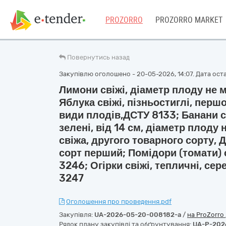
PROZORRO
PROZORRO MARKET
Повернутись назад
Закупівлю оголошено - 20-05-2026, 14:07. Дата оста
Лимони свіжі, діаметр плоду не 
Яблука свіжі, пізньостиглі, перш
види плодів,ДСТУ 8133; Банани св
зелені, від 14 см, діаметр плоду
свіжа, другого товарного сорту, 
сорт перший; Помідори (томати) с
3246; Огірки свіжі, тепличні, се
3247
Оголошення про проведення.pdf
Закупівля:
UA-2026-05-20-008182-a
/
на ProZorro
Рядок плану закупівлі та обґрунтування:
UA-P-202