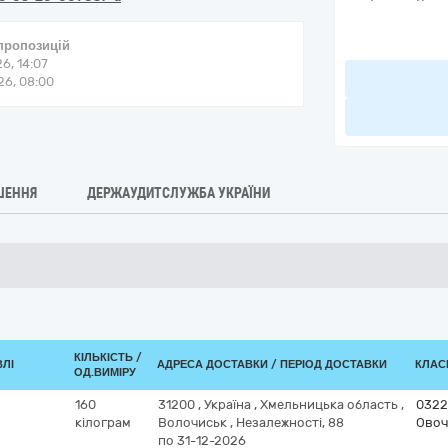
 пропозицій
6, 14:07
6, 08:00
ШЕННЯ
ДЕРЖАУДИТСЛУЖБА УКРАЇНИ
КІЛЬКІСТЬ /
ВЛІ
АДРЕСА ДОСТАВКИ / ПЕРІОД ДОСТАВКИ
КЛАСИ
ОД.ВИМІРУ
160
31200
,
Україна
,
Хмельницька область
,
0322
кілограм
Волочиськ
,
Незалежності, 88
Овоч
по 31-12-2026