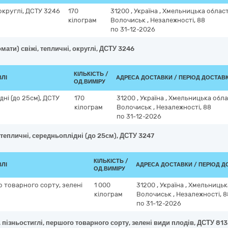
 округлі, ДСТУ 3246
170
31200
,
Україна
,
Хмельницька облас
кілограм
Волочиськ
,
Незалежності, 88
по 31-12-2026
мати) свіжі, тепличні, округлі, ДСТУ 3246
КІЛЬКІСТЬ /
ВЛІ
АДРЕСА ДОСТАВКИ / ПЕРІОД ДОСТАВ
ОД.ВИМІРУ
дні (до 25см), ДСТУ
170
31200
,
Україна
,
Хмельницька обл
кілограм
Волочиськ
,
Незалежності, 88
по 31-12-2026
, тепличні, середньоплідні (до 25см), ДСТУ 3247
КІЛЬКІСТЬ /
ВЛІ
АДРЕСА ДОСТАВКИ / ПЕРІОД 
ОД.ВИМІРУ
го товарного сорту, зелені
1 000
31200
,
Україна
,
Хмельницьк
кілограм
Волочиськ
,
Незалежності, 8
по 31-12-2026
, пізньостиглі, першого товарного сорту, зелені види плодів, ДСТУ 81