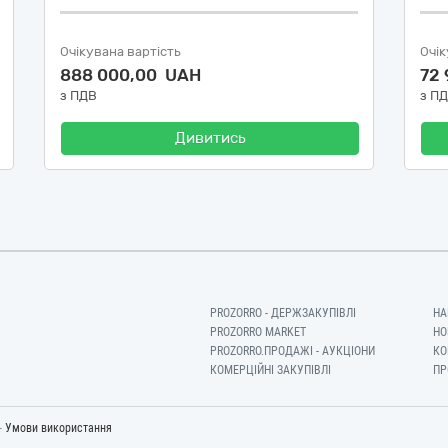
Очікувана вартість
Очік
888 000,00 UAH
72
з ПДВ
з П
Дивитись
PROZORRO - ДЕРЖЗАКУПІВЛІ
НА
PROZORRO MARKET
НО
PROZORRO.ПРОДАЖІ - АУКЦІОНИ
КО
КОМЕРЦІЙНІ ЗАКУПІВЛІ
ПР
-
Умови використання