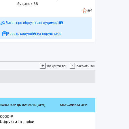
будинок 88
1
Витяг про відсутність судимості
Реєстр корупційних порушників
+
-
відкрити всі
закрити всі
ФІКАТОР ДК 021:2015 (CPV)
КЛАСИФІКАТОРИ
0000-9
і, фрукти та горіхи