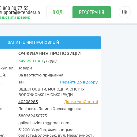
0 800 30 77 55
support@e-tender.ua
ВХІД
РЕЄСТРАЦІЯ
UK
Замовити дзвінок
ЗАПИТ (ЦІНИ) ПРОПОЗИЦІЙ
ОЧІКУВАННЯ ПРОПОЗИЦІЙ
349 920
UAH
(з ПДВ)
купівлі:
Товари
ій:
За вартістю придбання
:
Так
Перейти до відбору
ВІДДІЛ ОСВІТИ, МОЛОДІ ТА СПОРТУ
ВОЛОЧИСЬКОЇ МІСЬКОЇ РАДИ
40208983
Досьє YouControl
а:
Лозінська Галина Олександрівна
380969430773
galina.Lozinska@gmail.com
31200,
Україна
,
Хмельницька
ня:
область,
Волочиськ,
вул. Незалежності,