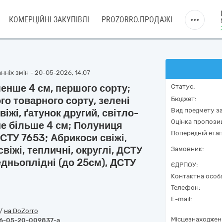
КОМЕРЦІЙНІ ЗАКУПІВЛІ
PROZORRO.ПРОДАЖІ
нніх змін - 20-05-2026, 14:07
менше 4 см, першого сорту;
Статус:
ого товарного сорту, зелені
Бюджет:
Вид предмету за
іжі, ґатунок другий, світло-
Оцінка пропозиц
 не більше 4 см; Полуниця
Попередній етап
ДСТУ 7653; Абрикоси свіжі,
віжі, тепличні, округлі, ДСТУ
Замовник:
редньоплідні (до 25см), ДСТУ
ЄДРПОУ:
Контактна особ
Телефон:
E-mail:
/
на DoZorro
Місцезнаходжен
6-05-20-009837-a