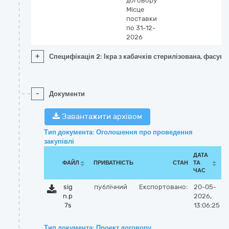
договору
Місце
поставки
по 31-12-
2026
+
Специфікація 2: Ікра з кабачків стерилізована, фасув
-
Документи
Завантажити архівом
Тип документа: Оголошення про проведення
закупівлі
ДАТА
ФАЙЛ
ПРИВАТНІСТЬ
СТАН
ТА
ЧАС
sig
публічний
Експортовано:
20-05-
n.p
2026,
7s
13:06:25
Тип документа: Проект договору