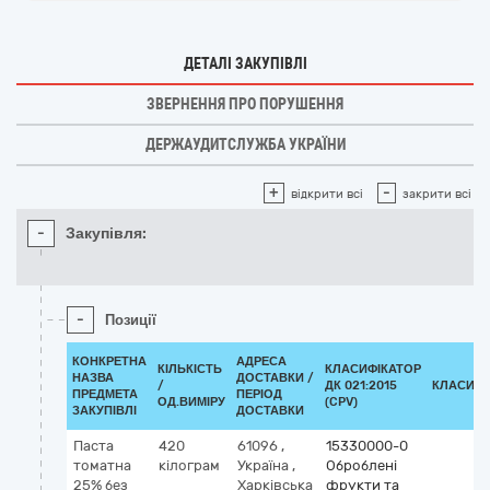
ДЕТАЛІ ЗАКУПІВЛІ
ЗВЕРНЕННЯ ПРО ПОРУШЕННЯ
ДЕРЖАУДИТСЛУЖБА УКРАЇНИ
+
-
відкрити всі
закрити всі
-
Закупівля:
-
Позиції
КОНКРЕТНА
АДРЕСА
КІЛЬКІСТЬ
КЛАСИФІКАТОР
НАЗВА
ДОСТАВКИ /
/
ДК 021:2015
КЛАСИФІ
ПРЕДМЕТА
ПЕРІОД
ОД.ВИМІРУ
(CPV)
ЗАКУПІВЛІ
ДОСТАВКИ
Паста
420
61096
,
15330000-0
томатна
кілограм
Україна
,
Оброблені
25% без
Харківська
фрукти та