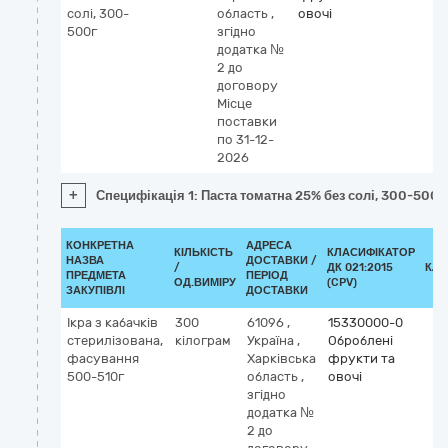
солі, 300-
область
,
овочі
500г
згідно
додатка №
2 до
договору
Місце
поставки
по 31-12-
2026
+
Специфікація 1: Паста томатна 25% без солі, 300-500г
КОНКРЕТНА
АДРЕСА
КІЛЬКІСТЬ
КЛАСИФІКАТОР
НАЗВА
ДОСТАВКИ /
/
ДК 021:2015
КЛА
ПРЕДМЕТА
ПЕРІОД
ОД.ВИМІРУ
(CPV)
ЗАКУПІВЛІ
ДОСТАВКИ
Ікра з кабачків
300
61096
,
15330000-0
стерилізована,
кілограм
Україна
,
Оброблені
фасування
Харківська
фрукти та
500-510г
область
,
овочі
згідно
додатка №
2 до