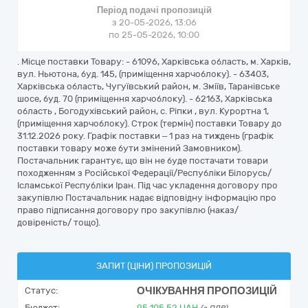
Період подачі пропозицій
з 20-05-2026, 13:06
по 25-05-2026, 10:00
. Місце поставки Товару: - 61096, Харківська область, м. Харків,
вул. Ньютона, буд. 145, (приміщення харчоблоку). - 63403,
Харківська область, Чугуївський район, м. Зміїв, Таранівське
шосе, буд. 70 (приміщення харчоблоку). - 62163, Харківська
область , Богодухівський район, с. Ріпки , вул. Курортна 1,
(приміщення харчоблоку). Строк (термін) поставки Товару до
31.12.2026 року. Графік поставки – 1 раз на тиждень (графік
поставки товару може бути змінений Замовником).
Постачальник гарантує, що він не буде постачати товари
походженням з Російської Федерації/Республіки Білорусь/
Ісламської Республіки Іран. Під час укладення договору про
закупівлю Постачальник надає відповідну інформацію про
право підписання договору про закупівлю (наказ/
довіреність/ тощо).
ЗАПИТ (ЦІНИ) ПРОПОЗИЦІЙ
ОЧІКУВАННЯ ПРОПОЗИЦІЙ
Статус:
Бюджет:
95 105,52
UAH