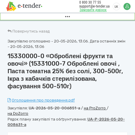
0 800 30 77 55
support@e-tender.ua
UK
Замовити дзвінок
Повернутись назад
Закупівлю оголошено - 20-05-2026, 13:06. Дата останніх змін
- 20-05-2026, 13:06
15330000-0 «Оброблені фрукти та
овочі» (15331000-7 Оброблені овочі ,
Паста томатна 25% без солі, 300-500г,
Ікра з кабачків стерилізована,
фасування 500-510г)
Оголошення про проведення.pdf
Закупівля:
UA-2026-05-20-006851-a
/
на ProZorro
/
на DoZorro
Рядок плану закупівлі та обґрунтування:
UA-P-2026-05-20-
008631-a