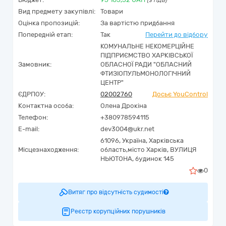
(з ПДВ)
Вид предмету закупівлі:
Товари
Оцінка пропозицій:
За вартістю придбання
Попередній етап:
Так
Перейти до відбору
КОМУНАЛЬНЕ НЕКОМЕРЦІЙНЕ
ПІДПРИЄМСТВО ХАРКІВСЬКОЇ
Замовник:
ОБЛАСНОЇ РАДИ "ОБЛАСНИЙ
ФТИЗІОПУЛЬМОНОЛОГІЧНИЙ
ЦЕНТР"
ЄДРПОУ:
02002760
Досьє YouControl
Контактна особа:
Олена Дрокіна
Телефон:
+380978594115
E-mail:
dev3004@ukr.net
61096,
Україна
,
Харківська
Місцезнаходження:
область,
місто Харків,
ВУЛИЦЯ
НЬЮТОНА, будинок 145
0
Витяг про відсутність судимості
Реєстр корупційних порушників