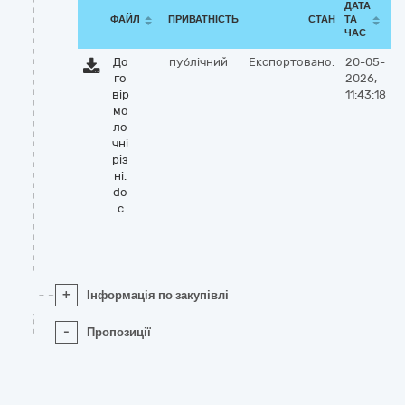
ДАТА
ФАЙЛ
ПРИВАТНІСТЬ
СТАН
ТА
ЧАС
До
публічний
Експортовано:
20-05-
го
2026,
вір
11:43:18
мо
ло
чні
різ
ні.
do
c
+
Інформація по закупівлі
-
Пропозиції