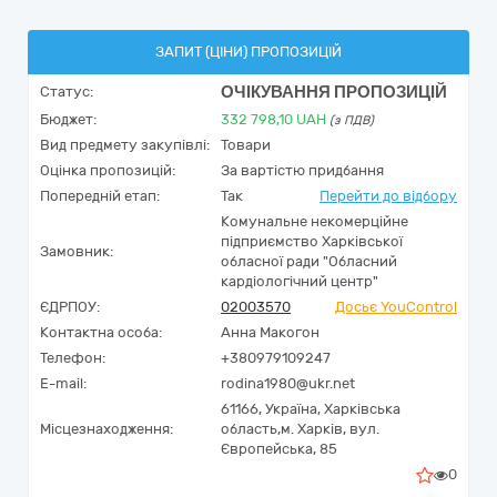
ЗАПИТ (ЦІНИ) ПРОПОЗИЦІЙ
ОЧІКУВАННЯ ПРОПОЗИЦІЙ
Статус:
Бюджет:
332 798,10
UAH
(з ПДВ)
Вид предмету закупівлі:
Товари
Оцінка пропозицій:
За вартістю придбання
Попередній етап:
Так
Перейти до відбору
Комунальне некомерційне
підприємство Харківської
Замовник:
обласної ради "Обласний
кардіологічний центр"
ЄДРПОУ:
02003570
Досьє YouControl
Контактна особа:
Анна Макогон
Телефон:
+380979109247
E-mail:
rodina1980@ukr.net
61166,
Україна
,
Харківська
Місцезнаходження:
область,
м. Харків,
вул.
Європейська, 85
0