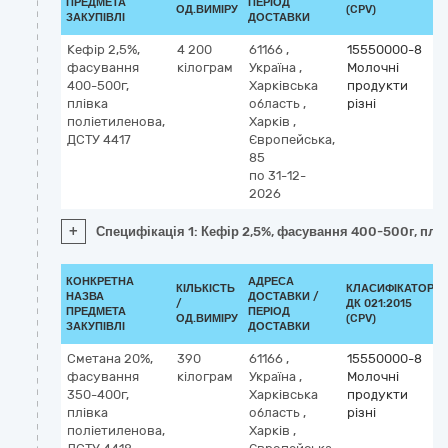
ПРЕДМЕТА
ПЕРІОД
ОД.ВИМІРУ
(CPV)
ЗАКУПІВЛІ
ДОСТАВКИ
Кефір 2,5%,
4 200
61166
,
15550000-8
фасування
кілограм
Україна
,
Молочні
400-500г,
Харківська
продукти
плівка
область
,
різні
поліетиленова,
Харків
,
ДСТУ 4417
Європейська,
85
по 31-12-
2026
+
Специфікація 1: Кефір 2,5%, фасування 400-500г, плі
КОНКРЕТНА
АДРЕСА
КІЛЬКІСТЬ
КЛАСИФІКАТОР
НАЗВА
ДОСТАВКИ /
/
ДК 021:2015
ПРЕДМЕТА
ПЕРІОД
ОД.ВИМІРУ
(CPV)
ЗАКУПІВЛІ
ДОСТАВКИ
Сметана 20%,
390
61166
,
15550000-8
фасування
кілограм
Україна
,
Молочні
350-400г,
Харківська
продукти
плівка
область
,
різні
поліетиленова,
Харків
,