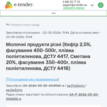
0 800 30 77 55
support@e-tender.ua
UK
Замовити дзвінок
Повернутись назад
Закупівлю оголошено - 20-05-2026, 11:44. Дата останніх змін -
20-05-2026, 11:44
Молочні продукти різні (Кефір 2,5%,
фасування 400-500г, плівка
поліетиленова, ДСТУ 4417, Сметана
20%, фасування 350-400г, плівка
поліетиленова, ДСТУ 4418)
Оголошення про проведення.pdf
Закупівля:
UA-2026-05-20-004960-a
/
на ProZorro
/
на DoZorro
Рядок плану закупівлі та обґрунтування:
UA-P-2026-05-20-
006252-a