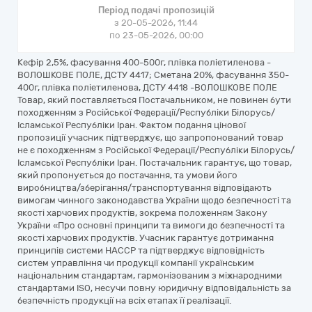
Період подачі пропозицій
з 20-05-2026, 11:44
по 23-05-2026, 00:00
Кефір 2,5%, фасування 400-500г, плівка поліетиленова -
ВОЛОШКОВЕ ПОЛЕ, ДСТУ 4417; Сметана 20%, фасування 350-
400г, плівка поліетиленова, ДСТУ 4418 -ВОЛОШКОВЕ ПОЛЕ
Товар, який поставляється Постачальником, не повинен бути
походженням з Російської Федерації/Республіки Білорусь/
Ісламської Республіки Іран. Фактом подання цінової
пропозиції учасник підтверджує, що запропонований товар
не є походженням з Російської Федерації/Республіки Білорусь/
Ісламської Республіки Іран. Постачальник гарантує, що товар,
який пропонується до постачання, та умови його
виробництва/зберігання/транспортування відповідають
вимогам чинного законодавства України щодо безпечності та
якості харчових продуктів, зокрема положенням Закону
України «Про основні принципи та вимоги до безпечності та
якості харчових продуктів. Учасник гарантує дотримання
принципів системи НАССР та підтверджує відповідність
систем управління чи продукції компанії українським
національним стандартам, гармонізованим з міжнародними
стандартами ISO, несучи повну юридичну відповідальність за
безпечність продукції на всіх етапах її реалізації.