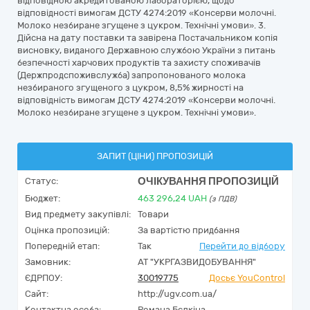
відповідною акредитованою лабораторією, щодо
відповідності вимогам ДСТУ 4274:2019 «Консерви молочні.
Молоко незбиране згущене з цукром. Технічні умови». 3.
Дійсна на дату поставки та завірена Постачальником копія
висновку, виданого Державною службою України з питань
безпечності харчових продуктів та захисту споживачів
(Держпродспоживслужба) запропонованого молока
незбираного згущеного з цукром, 8,5% жирності на
відповідність вимогам ДСТУ 4274:2019 «Консерви молочні.
Молоко незбиране згущене з цукром. Технічні умови».
ЗАПИТ (ЦІНИ) ПРОПОЗИЦІЙ
ОЧІКУВАННЯ ПРОПОЗИЦІЙ
Статус:
Бюджет:
463 296,24
UAH
(з ПДВ)
Вид предмету закупівлі:
Товари
Оцінка пропозицій:
За вартістю придбання
Попередній етап:
Так
Перейти до відбору
Замовник:
АТ "УКРГАЗВИДОБУВАННЯ"
ЄДРПОУ:
30019775
Досьє YouControl
Сайт:
http://ugv.com.ua/
Контактна особа:
Романа Бєлкіна