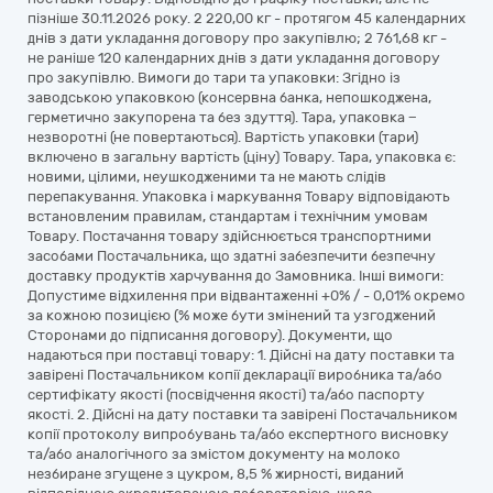
пізніше 30.11.2026 року. 2 220,00 кг - протягом 45 календарних
днів з дати укладання договору про закупівлю; 2 761,68 кг -
не раніше 120 календарних днів з дати укладання договору
про закупівлю. Вимоги до тари та упаковки: Згідно із
заводською упаковкою (консервна банка, непошкоджена,
герметично закупорена та без здуття). Тара, упаковка −
незворотні (не повертаються). Вартість упаковки (тари)
включено в загальну вартість (ціну) Товару. Тара, упаковка є:
новими, цілими, неушкодженими та не мають слідів
перепакування. Упаковка і маркування Товару відповідають
встановленим правилам, стандартам і технічним умовам
Товару. Постачання товару здійснюється транспортними
засобами Постачальника, що здатні забезпечити безпечну
доставку продуктів харчування до Замовника. Інші вимоги:
Допустиме відхилення при відвантаженні +0% / - 0,01% окремо
за кожною позицією (% може бути змінений та узгоджений
Сторонами до підписання договору). Документи, що
надаються при поставці товару: 1. Дійсні на дату поставки та
завірені Постачальником копії декларації виробника та/або
сертифікату якості (посвідчення якості) та/або паспорту
якості. 2. Дійсні на дату поставки та завірені Постачальником
копії протоколу випробувань та/або експертного висновку
та/або аналогічного за змістом документу на молоко
незбиране згущене з цукром, 8,5 % жирності, виданий