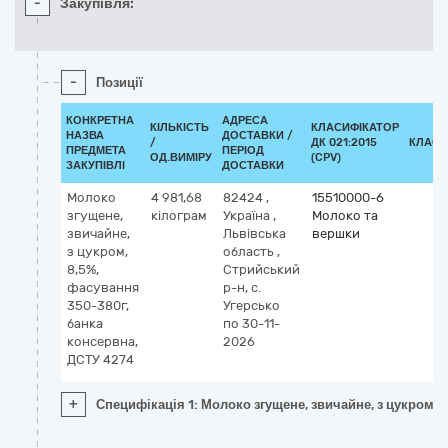
-
Закупівля:
-
Позиції
КОНКРЕТНА
АДРЕСА
КІЛЬКІСТЬ
КЛАСИФІКАТОР
НАЗВА
ДОСТАВКИ /
/
ДК 021:2015
КЛАСИ
ПРЕДМЕТА
ПЕРІОД
ОД.ВИМІРУ
(CPV)
ЗАКУПІВЛІ
ДОСТАВКИ
Молоко
4 981,68
82424
,
15510000-6
згущене,
кілограм
Україна
,
Молоко та
звичайне,
Львівська
вершки
з цукром,
область
,
8,5%,
Стрийський
фасування
р-н, с.
350-380г,
Угерсько
банка
по 30-11-
консервна,
2026
ДСТУ 4274
+
Специфікація 1: Молоко згущене, звичайне, з цукром, 