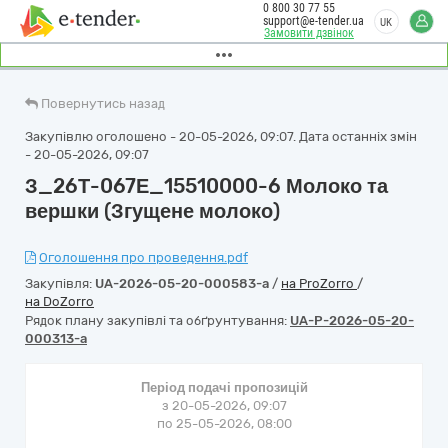
0 800 30 77 55
support@e-tender.ua
UK
Замовити дзвінок
Повернутись назад
Закупівлю оголошено - 20-05-2026, 09:07. Дата останніх змін
- 20-05-2026, 09:07
З_26Т-067Е_15510000-6 Молоко та
вершки (Згущене молоко)
Оголошення про проведення.pdf
Закупівля:
UA-2026-05-20-000583-a
/
на ProZorro
/
на DoZorro
Рядок плану закупівлі та обґрунтування:
UA-P-2026-05-20-
000313-a
Період подачі пропозицій
з 20-05-2026, 09:07
по 25-05-2026, 08:00