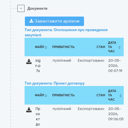
-
Документи
Завантажити архівом
Тип документа: Оголошення про проведення
закупівлі
ДАТА
ФАЙЛ
ПРИВАТНІСТЬ
СТАН
ТА
ЧАС
sig
публічний
Експортовано:
20-05-
n.p
2026,
7s
09:07:19
Тип документа: Проект договору
ДАТА
ФАЙЛ
ПРИВАТНІСТЬ
СТАН
ТА
ЧАС
Пр
публічний
Експортовано:
20-05-
оє
2026,
кт
09:06:05
до