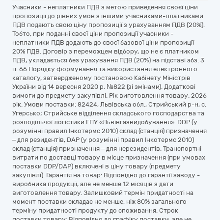
Учасники - неплатники ПДВ з метою приведення своєї ціни
пропозиції до рівних умов з іншими учасниками-платниками
ПДВ подають свою ціну пропозиції з урахуванням ПДВ (20%).
Тобто, при поданні своєї ціни пропозиції учасники -
неплатники ПДВ додають до своєї базової ціни пропозиції
20% ПДВ. Договір з переможцем відбору, що не є платником
ПДВ, укладається без урахування ПДВ (20%) на підставі абз. 3
п. 66 Порядку формування та використання електронного
каталогу, затвердженому постановою Кабінету Міністрів
України від 14 вересня 2020 р. №822 (зі змінами). Додаткові
вимоги до предмету закупівлі. Рік виготовлення товару: 2026
рік. Умови поставки: 82424, Львівська обл., Стрийський р-н, с.
Угерсько; Стрийське відділення складського господарства та
розподільчої логістики ГПУ «Львівгазвидобування». DDP (у
розумінні правил Інкотермс 2010) склад (станція) призначення
– для резидентів, DАP (у розумінні правил Інкотермс 2010)
склад (станція) призначення – для нерезидентів. Транспортні
витрати по доставці товару в місце призначення (при умовах
поставки DDP/DAP) включені в ціну товару (предмету
закупівлі). Гарантія на товар: Відповідно до гарантії заводу -
виробника продукції, але не менше 12 місяців з дати
виготовлення товару. Залишковий термін придатності на
момент поставки складає не менше, ніж 80% загального
терміну придатності продукту до споживання. Строк
поставки товару: Відповідно до графіку поставки, але не