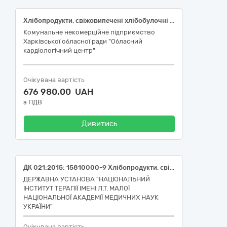
Хлібопродукти, свіжовипечені хлібобулочні та кондитерські вироби» (15810000-9 - хліб пшеничний з борошна першого ґатунку, 15810000-9 - хліб з суміші житнього обдирного і пшеничного борошна першого ґатунку, 15811200-8 - булка здобна із борошна пшеничного вищого ґатунку 70 гр)
Комунальне некомерційне підприємство
Харківської обласної ради "Обласний
кардіологічний центр"
Очікувана вартість
676 980,00 UAH
з ПДВ
Дивитись
ДК 021:2015: 15810000-9 Хлібопродукти, свіжовипечені хлібобулочні та кондитерські вироби (Хліб з пшеничного борошна, в упаковці; Хліб з суміші житнього і пшеничного борошна, в упаковці)
ДЕРЖАВНА УСТАНОВА "НАЦІОНАЛЬНИЙ
ІНСТИТУТ ТЕРАПІЇ ІМЕНІ Л.Т. МАЛОЇ
НАЦІОНАЛЬНОЇ АКАДЕМІЇ МЕДИЧНИХ НАУК
УКРАЇНИ"
Очікувана вартість