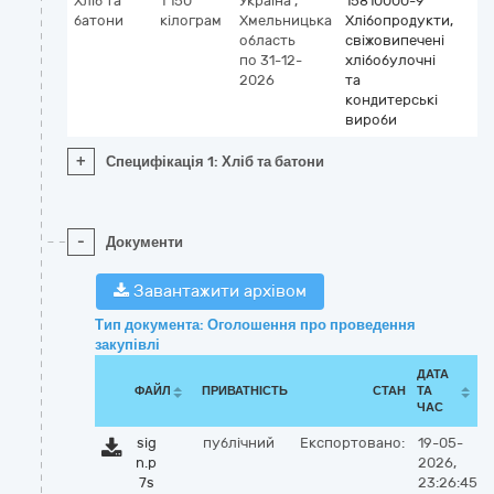
Хліб та
1 150
Україна
,
15810000-9
батони
кілограм
Хмельницька
Хлібопродукти,
область
свіжовипечені
по 31-12-
хлібобулочні
2026
та
кондитерські
вироби
+
Специфікація 1: Хліб та батони
-
Документи
Завантажити архівом
Тип документа: Оголошення про проведення
закупівлі
ДАТА
ФАЙЛ
ПРИВАТНІСТЬ
СТАН
ТА
ЧАС
sig
публічний
Експортовано:
19-05-
n.p
2026,
7s
23:26:45