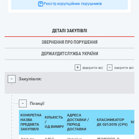
Реєстр корупційних порушників
ДЕТАЛІ ЗАКУПІВЛІ
ЗВЕРНЕННЯ ПРО ПОРУШЕННЯ
ДЕРЖАУДИТСЛУЖБА УКРАЇНИ
+
-
відкрити всі
закрити всі
-
Закупівля:
-
Позиції
КОНКРЕТНА
АДРЕСА
КІЛЬКІСТЬ
НАЗВА
ДОСТАВКИ /
КЛАСИФІКАТОР
/
КЛА
ПРЕДМЕТА
ПЕРІОД
ДК 021:2015 (CPV)
ОД.ВИМІРУ
ЗАКУПІВЛІ
ДОСТАВКИ