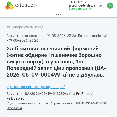
0 800 30 77 55
support@e-tender.ua
UK
Замовити дзвінок
Повернутись назад
Закупівлю оголошено - 19-05-2026, 23:26. Дата останніх змін
- 19-05-2026, 23:26
Хліб житньо-пшеничний формовий
(житнє обдирне і пшеничне борошно
вищого сорту), в упаковці, 1 кг.
Попередній запит ціни пропозиції (UA-
2026-05-09-000499-a) не відбулась.
Оголошення про проведення.pdf
Закупівля:
UA-2026-05-19-015239-a
/
на ProZorro
/
на DoZorro
Рядок плану закупівлі та обґрунтування:
UA-P-2026-05-19-
019031-a