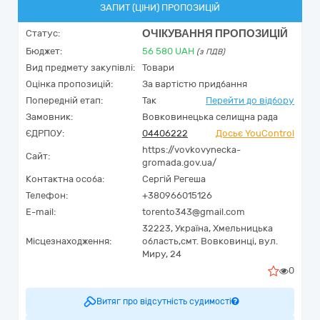
ЗАПИТ (ЦІНИ) ПРОПОЗИЦІЙ
ОЧІКУВАННЯ ПРОПОЗИЦІЙ
Статус:
Бюджет:
56 580
UAH
(з ПДВ)
Вид предмету закупівлі:
Товари
Оцінка пропозицій:
За вартістю придбання
Попередній етап:
Так
Перейти до відбору
Замовник:
Вовковинецька селищна рада
ЄДРПОУ:
04406222
Досьє YouControl
https://vovkovynecka-
Сайт:
gromada.gov.ua/
Контактна особа:
Сергій Регеша
Телефон:
+380966015126
E-mail:
torento343@gmail.com
32223,
Україна
,
Хмельницька
Місцезнаходження:
область,
смт. Вовковинці,
вул.
Миру, 24
0
Витяг про відсутність судимості