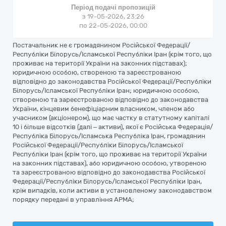
Період подачі пропозицій
з 19-05-2026, 23:26
по 22-05-2026, 00:00
Постачальник не є громадянином Російської Федерації/
Республіки Білорусь/Ісламської Республіки Іран (крім того, що
проживає на території України на законних підставах);
юридичною особою, створеною та зареєстрованою
відповідно до законодавства Російської Федерації/Республіки
Білорусь/Ісламської Республіки Іран; юридичною особою,
створеною та зареєстрованою відповідно до законодавства
України, кінцевим бенефіціарним власником, членом або
учасником (акціонером), що має частку в статутному капіталі
10 і більше відсотків (далі – активи), якої є Російська Федерація/
Республіка Білорусь/Ісламська Республіка Іран, громадянин
Російської Федерації/Республіки Білорусь/Ісламської
Республіки Іран (крім того, що проживає на території України
на законних підставах), або юридичною особою, утвореною
та зареєстрованою відповідно до законодавства Російської
Федерації/Республіки Білорусь/Ісламської Республіки Іран,
крім випадків, коли активи в установленому законодавством
порядку передані в управління АРМА;