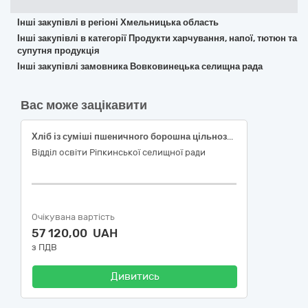
Інші закупівлі в регіоні Хмельницька область
Інші закупівлі в категорії Продукти харчування, напої, тютюн та
супутня продукція
Інші закупівлі замовника Вовковинецька селищна рада
Вас може зацікавити
Хліб із суміші пшеничного борошна цільнозернового та вищого сорту подовий, в упаковці (код за ЄЗС ДК 021:2015: 15810000-9 Хлібопродукти, свіжовипечені хлібобулочні та кондитерські вироби)
Відділ освіти Ріпкинської селищної ради
Очікувана вартість
57 120,00 UAH
з ПДВ
Дивитись