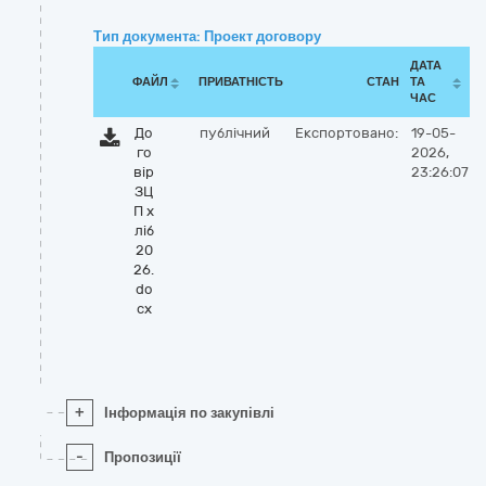
Тип документа: Проект договору
ДАТА
ФАЙЛ
ПРИВАТНІСТЬ
СТАН
ТА
ЧАС
До
публічний
Експортовано:
19-05-
го
2026,
вір
23:26:07
ЗЦ
П х
ліб
20
26.
do
cx
+
Інформація по закупівлі
-
Пропозиції