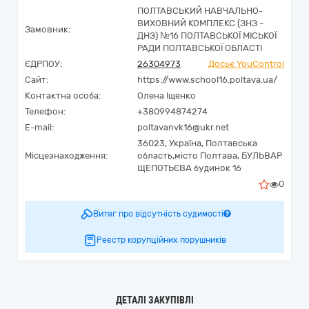
ПОЛТАВСЬКИЙ НАВЧАЛЬНО-
ВИХОВНИЙ КОМПЛЕКС (ЗНЗ -
Замовник:
ДНЗ) №16 ПОЛТАВСЬКОЇ МІСЬКОЇ
РАДИ ПОЛТАВСЬКОЇ ОБЛАСТІ
ЄДРПОУ:
26304973
Досьє YouControl
Сайт:
https://www.school16.poltava.ua/
Контактна особа:
Олена Іщенко
Телефон:
+380994874274
E-mail:
poltavanvk16@ukr.net
36023,
Україна
,
Полтавська
Місцезнаходження:
область,
місто Полтава,
БУЛЬВАР
ЩЕПОТЬЄВА будинок 16
0
Витяг про відсутність судимості
Реєстр корупційних порушників
ДЕТАЛІ ЗАКУПІВЛІ