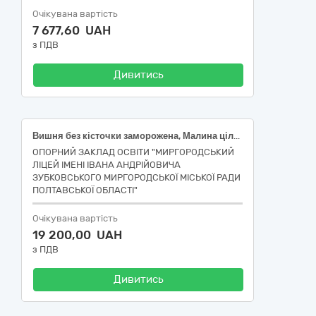
Очікувана вартість
7 677,60 UAH
з ПДВ
Дивитись
Вишня без кісточки заморожена, Малина ціла заморожена
ОПОРНИЙ ЗАКЛАД ОСВІТИ "МИРГОРОДСЬКИЙ
ЛІЦЕЙ ІМЕНІ ІВАНА АНДРІЙОВИЧА
ЗУБКОВСЬКОГО МИРГОРОДСЬКОЇ МІСЬКОЇ РАДИ
ПОЛТАВСЬКОЇ ОБЛАСТІ"
Очікувана вартість
19 200,00 UAH
з ПДВ
Дивитись