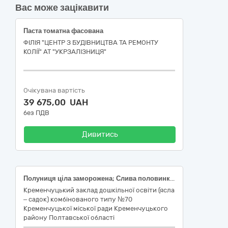
Вас може зацікавити
Паста томатна фасована
ФІЛІЯ "ЦЕНТР З БУДІВНИЦТВА ТА РЕМОНТУ
КОЛІЇ" АТ "УКРЗАЛІЗНИЦЯ"
Очікувана вартість
39 675,00 UAH
без ПДВ
Дивитись
Полуниця ціла заморожена; Слива половинки заморожена
Кременчуцький заклад дошкільної освіти (ясла
– садок) комбінованого типу №70
Кременчуцької міської ради Кременчуцького
району Полтавської області