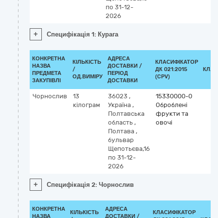
по 31-12-
2026
+
Специфікація 1: Курага
КОНКРЕТНА
АДРЕСА
КІЛЬКІСТЬ
КЛАСИФІКАТОР
НАЗВА
ДОСТАВКИ /
/
ДК 021:2015
КЛАС
ПРЕДМЕТА
ПЕРІОД
ОД.ВИМІРУ
(CPV)
ЗАКУПІВЛІ
ДОСТАВКИ
Чорнослив
13
36023
,
15330000-0
кілограм
Україна
,
Оброблені
Полтавська
фрукти та
область
,
овочі
Полтава
,
бульвар
Щепотьєва,16
по 31-12-
2026
+
Специфікація 2: Чорнослив
КОНКРЕТНА
АДРЕСА
КІЛЬКІСТЬ
КЛАСИФІКАТОР
НАЗВА
ДОСТАВКИ /