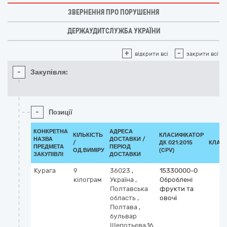
ЗВЕРНЕННЯ ПРО ПОРУШЕННЯ
ДЕРЖАУДИТСЛУЖБА УКРАЇНИ
+
-
відкрити всі
закрити всі
-
Закупівля:
-
Позиції
КОНКРЕТНА
АДРЕСА
КІЛЬКІСТЬ
КЛАСИФІКАТОР
НАЗВА
ДОСТАВКИ /
/
ДК 021:2015
КЛАС
ПРЕДМЕТА
ПЕРІОД
ОД.ВИМІРУ
(CPV)
ЗАКУПІВЛІ
ДОСТАВКИ
Курага
9
36023
,
15330000-0
кілограм
Україна
,
Оброблені
Полтавська
фрукти та
область
,
овочі
Полтава
,
бульвар
Щепотьєва,16