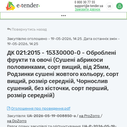
0 800 30 77 55
support@e-tender.ua
UK
Замовити дзвінок
Повернутись назад
Закупівлю оголошено - 19-05-2026, 14:25. Дата останніх змін -
19-05-2026, 14:25
ДК 021:2015 - 15330000-0 - Оброблені
фрукти та овочі (Сушені абрикоси
половинками, сорт вищий, від 25мм,
Родзинки сушені жовтого кольору, сорт
вищий, розмір середній, Чорнослив
сушений, без кісточки, сорт перший,
розмір середній)
Оголошення про проведення.pdf
Закупівля:
UA-2026-05-19-008850-a
/
на ProZorro
/
на DoZorro
Рядок плану закупівлі та обґрунтування:
UA-P-2026-05-19-