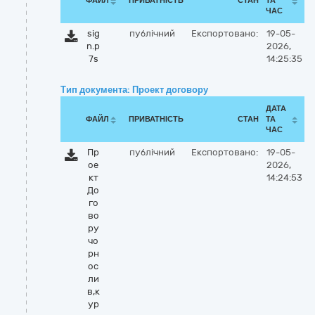
ФАЙЛ
ПРИВАТНІСТЬ
СТАН
ТА
ЧАС
sig
публічний
Експортовано:
19-05-
n.p
2026,
7s
14:25:35
Тип документа: Проект договору
ДАТА
ФАЙЛ
ПРИВАТНІСТЬ
СТАН
ТА
ЧАС
Пр
публічний
Експортовано:
19-05-
ое
2026,
кт
14:24:53
До
го
во
ру
чо
рн
ос
ли
в,к
ур