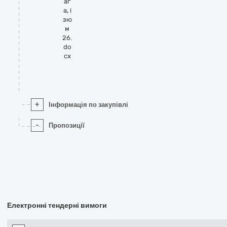
аг
а, і
зю
м
26.
do
cx
+
Інформація по закупівлі
-
Пропозиції
Електронні тендерні вимоги