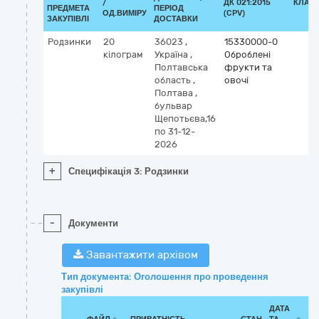
/
ДК 021:2015
КЛАС
ПРЕДМЕТА
ПЕРІОД
ОД.ВИМІРУ
(CPV)
ЗАКУПІВЛІ
ДОСТАВКИ
Родзинки
20
36023
,
15330000-0
кілограм
Україна
,
Оброблені
Полтавська
фрукти та
область
,
овочі
Полтава
,
бульвар
Щепотьєва,16
по 31-12-
2026
+
Специфікація 3: Родзинки
-
Документи
Завантажити архівом
Тип документа: Оголошення про проведення
закупівлі
ДАТА