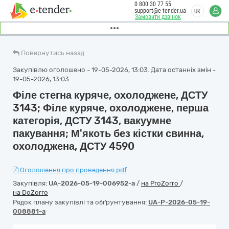
0 800 30 77 55
support@e-tender.ua
UK
Замовити дзвінок
Повернутись назад
Закупівлю оголошено - 19-05-2026, 13:03. Дата останніх змін -
19-05-2026, 13:03
Філе стегна куряче, охолоджене, ДСТУ
3143; Філе куряче, охолоджене, перша
категорія, ДСТУ 3143, вакуумне
пакування; М'якоть без кістки свинна,
охолоджена, ДСТУ 4590
Оголошення про проведення.pdf
Закупівля:
UA-2026-05-19-006952-a
/
на ProZorro
/
на DoZorro
Рядок плану закупівлі та обґрунтування:
UA-P-2026-05-19-
008881-a