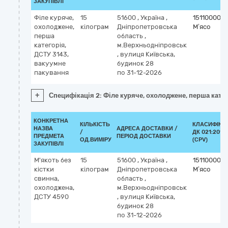
ЗАКУПІВЛІ
Філе куряче,
15
51600
,
Україна
,
15110000-2
охолоджене,
кілограм
Дніпропетровська
М’ясо
перша
область
,
категорія,
м.Верхньодніпровськ
ДСТУ 3143,
,
вулиця Київська,
вакуумне
будинок 28
пакування
по 31-12-2026
+
Специфікація 2: Філе куряче, охолоджене, перша кате
КОНКРЕТНА
КІЛЬКІСТЬ
КЛАСИФІКА
НАЗВА
АДРЕСА ДОСТАВКИ /
/
ДК 021:2015
ПРЕДМЕТА
ПЕРІОД ДОСТАВКИ
ОД.ВИМІРУ
(CPV)
ЗАКУПІВЛІ
М'якоть без
15
51600
,
Україна
,
15110000-2
кістки
кілограм
Дніпропетровська
М’ясо
свинна,
область
,
охолоджена,
м.Верхньодніпровськ
ДСТУ 4590
,
вулиця Київська,
будинок 28
по 31-12-2026