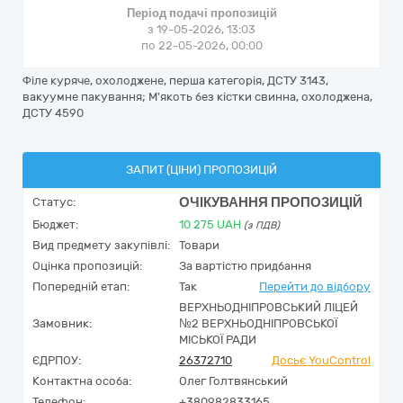
Період подачі пропозицій
з 19-05-2026, 13:03
по 22-05-2026, 00:00
Філе куряче, охолоджене, перша категорія, ДСТУ 3143,
вакуумне пакування; М'якоть без кістки свинна, охолоджена,
ДСТУ 4590
ЗАПИТ (ЦІНИ) ПРОПОЗИЦІЙ
ОЧІКУВАННЯ ПРОПОЗИЦІЙ
Статус:
Бюджет:
10 275
UAH
(з ПДВ)
Вид предмету закупівлі:
Товари
Оцінка пропозицій:
За вартістю придбання
Попередній етап:
Так
Перейти до відбору
ВЕРХНЬОДНІПРОВСЬКИЙ ЛІЦЕЙ
Замовник:
№2 ВЕРХНЬОДНІПРОВСЬКОЇ
МІСЬКОЇ РАДИ
ЄДРПОУ:
26372710
Досьє YouControl
Контактна особа:
Олег Голтвянський
Телефон:
+380982833165