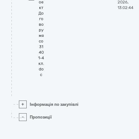
ое
2026,
кт
13:02:44
До
го
во
ру
мя
со
31
40
1-4
кл.
do
c
+
Інформація по закупівлі
-
Пропозиції