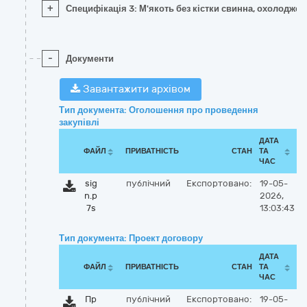
+
Специфікація 3: М'якоть без кістки свинна, охолоджен
-
Документи
Завантажити архівом
Тип документа: Оголошення про проведення
закупівлі
ДАТА
ФАЙЛ
ПРИВАТНІСТЬ
СТАН
ТА
ЧАС
sig
публічний
Експортовано:
19-05-
n.p
2026,
7s
13:03:43
Тип документа: Проект договору
ДАТА
ФАЙЛ
ПРИВАТНІСТЬ
СТАН
ТА
ЧАС
Пр
публічний
Експортовано:
19-05-