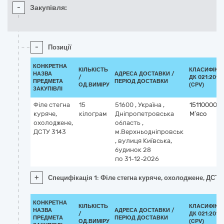
-
Закупівля:
-
Позиції
КОНКРЕТНА
КІЛЬКІСТЬ
КЛАСИФІКА
НАЗВА
АДРЕСА ДОСТАВКИ /
/
ДК 021:2015
ПРЕДМЕТА
ПЕРІОД ДОСТАВКИ
ОД.ВИМІРУ
(CPV)
ЗАКУПІВЛІ
Філе стегна
15
51600
,
Україна
,
15110000-2
куряче,
кілограм
Дніпропетровська
М’ясо
охолоджене,
область
,
ДСТУ 3143
м.Верхньодніпровськ
,
вулиця Київська,
будинок 28
по 31-12-2026
+
Специфікація 1: Філе стегна куряче, охолоджене, ДСТУ
КОНКРЕТНА
КІЛЬКІСТЬ
КЛАСИФІКА
НАЗВА
АДРЕСА ДОСТАВКИ /
/
ДК 021:2015
ПРЕДМЕТА
ПЕРІОД ДОСТАВКИ
ОД.ВИМІРУ
(CPV)