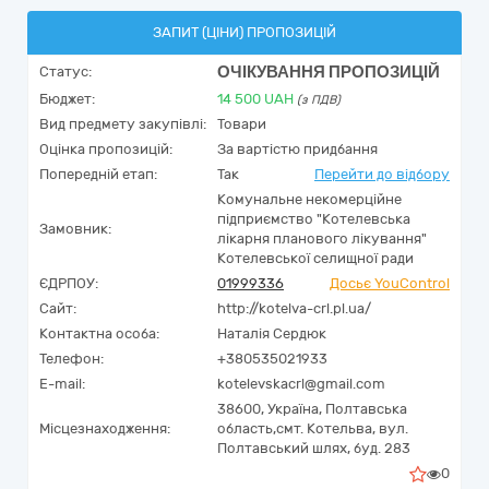
ЗАПИТ (ЦІНИ) ПРОПОЗИЦІЙ
ОЧІКУВАННЯ ПРОПОЗИЦІЙ
Статус:
Бюджет:
14 500
UAH
(з ПДВ)
Вид предмету закупівлі:
Товари
Оцінка пропозицій:
За вартістю придбання
Попередній етап:
Так
Перейти до відбору
Комунальне некомерційне
підприємство "Котелевська
Замовник:
лікарня планового лікування"
Котелевської селищної ради
ЄДРПОУ:
01999336
Досьє YouControl
Сайт:
http://kotelva-crl.pl.ua/
Контактна особа:
Наталія Сердюк
Телефон:
+380535021933
E-mail:
kotelevskacrl@gmail.com
38600,
Україна
,
Полтавська
Місцезнаходження:
область,
смт. Котельва,
вул.
Полтавський шлях, буд. 283
0