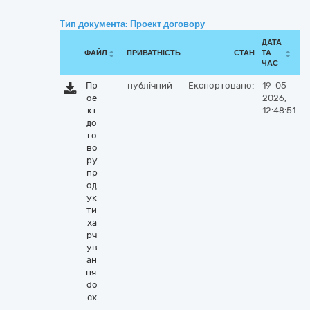
Тип документа: Проект договору
ДАТА
ФАЙЛ
ПРИВАТНІСТЬ
СТАН
ТА
ЧАС
Пр
публічний
Експортовано:
19-05-
ое
2026,
кт
12:48:51
до
го
во
ру
пр
од
ук
ти
ха
рч
ув
ан
ня.
do
cx