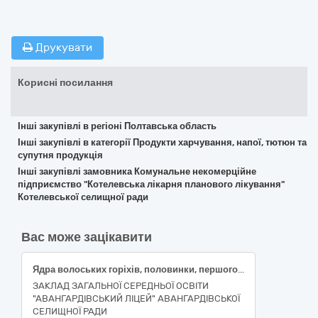
Друкувати
Корисні посилання
Інші закупівлі в регіоні Полтавська область
Інші закупівлі в категорії Продукти харчування, напої, тютюн та
супутня продукція
Інші закупівлі замовника Комунальне некомерційне
підприємство "Котелевська лікарня планового лікування"
Котелевської селищної ради
Вас може зацікавити
Ядра волоських горіхів, половинки, першого сорту; Чорнослив сушений, без кісточки, сорт перший, розмір середній; Суміш фруктово-ягідна, заморожена; Паста томатна 25% з сіллю, 300-500г - код ДК 021:2015 "Єдиний закупівельний словник" 15330000-0 Оброблені фрукти та овочі
ЗАКЛАД ЗАГАЛЬНОЇ СЕРЕДНЬОЇ ОСВІТИ
"АВАНГАРДІВСЬКИЙ ЛІЦЕЙ" АВАНГАРДІВСЬКОЇ
СЕЛИЩНОЇ РАДИ