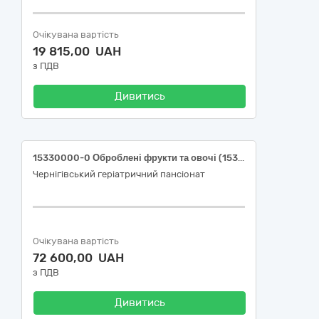
Очікувана вартість
19 815,00 UAH
з ПДВ
Дивитись
15330000-0 Оброблені фрукти та овочі (15331133-8 Горох колотий, 15331428-3 Соус томатний, 15330000-0 Повидло, 15332419-4 Родзинки без кісточок)
Чернігівський геріатричний пансіонат
Очікувана вартість
72 600,00 UAH
з ПДВ
Дивитись