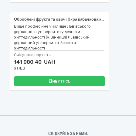
Оброблені фрукти та овочі (Ікра кабачкова консервована, горошок зелений консервований, квасоля консервована, томати консервовані )
Вище професійне училище Львівського
державного університету безпеки
життєдіяльності (м.Вінниця) Львівський
державний університет безпеки
життєдіяльності
Очікувана вартість
141 080,40 UAH
з ПДВ
Дивитись
СЛІДКУЙТЕ ЗА НАМИ: