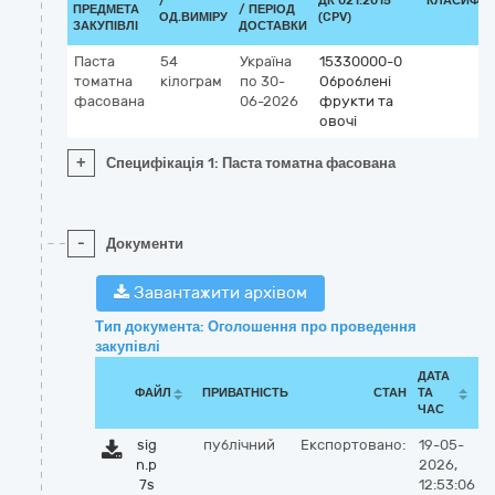
/
ДК 021:2015
КЛАСИФІК
ПРЕДМЕТА
/ ПЕРІОД
ОД.ВИМІРУ
(CPV)
ЗАКУПІВЛІ
ДОСТАВКИ
Паста
54
Україна
15330000-0
томатна
кілограм
по 30-
Оброблені
фасована
06-2026
фрукти та
овочі
+
Специфікація 1: Паста томатна фасована
-
Документи
Завантажити архівом
Тип документа: Оголошення про проведення
закупівлі
ДАТА
ФАЙЛ
ПРИВАТНІСТЬ
СТАН
ТА
ЧАС
sig
публічний
Експортовано:
19-05-
n.p
2026,
7s
12:53:06