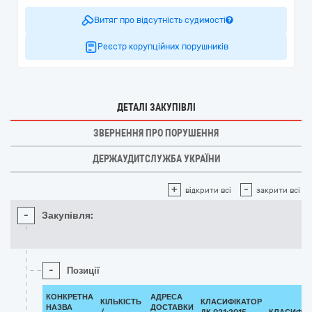
Витяг про відсутність судимості
Реєстр корупційних порушників
ДЕТАЛІ ЗАКУПІВЛІ
ЗВЕРНЕННЯ ПРО ПОРУШЕННЯ
ДЕРЖАУДИТСЛУЖБА УКРАЇНИ
+
-
відкрити всі
закрити всі
-
Закупівля:
-
Позиції
КОНКРЕТНА
АДРЕСА
КІЛЬКІСТЬ
КЛАСИФІКАТОР
НАЗВА
ДОСТАВКИ