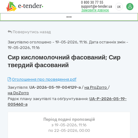
0 800 30 77 55
support@e-tender.ua
UK
Замовити дзвінок
Повернутись назад
Закупівлю оголошено - 19-05-2026, 11:16. Дата останніх змін -
19-05-2026, 11:16
Сир кисломолочний фасований; Сир
твердий фасований
Оголошення про проведення.pdf
Закупівля:
UA-2026-05-19-004129-a
/
на ProZorro
/
на DoZorro
Рядок плану закупівлі та обґрунтування:
UA-P-2026-05-19-
005460-a
Період подачі пропозицій
з 19-05-2026, 11:16
по 22-05-2026, 00:00