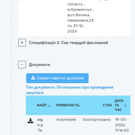
область
,
м.Кременчук
,
вул.Велика
Набережна,23
по 31-12-
2026
+
Специфікація 2: Сир твердий фасований
-
Документи
Завантажити архівом
Тип документа: Оголошення про проведення
закупівлі
ДАТА
ФАЙЛ
ПРИВАТНІСТЬ
СТАН
ТА
ЧАС
sig
публічний
Експортовано:
19-05-
n.p
2026,
7s
11:16:50