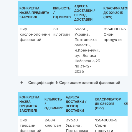
АДРЕСА
КОНКРЕТНА
КІЛЬКІСТЬ
КЛАСИФІКАТОР
ДОСТАВКИ /
НАЗВА ПРЕДМЕТА
/
ДК 021:2015
ПЕРІОД
ЗАКУПІВЛІ
ОД.ВИМІРУ
(CPV)
ДОСТАВКИ
Сир
50
39630
,
15540000-5
кисломолочний
кілограм
Україна
,
Сирні
фасований
Полтавська
продукти
область
,
м.Кременчук
,
вул.Велика
Набережна,23
по 31-12-
2026
+
Специфікація 1: Сир кисломолочний фасований
КОНКРЕТНА
АДРЕСА
КІЛЬКІСТЬ
КЛАСИФІКАТОР
НАЗВА
ДОСТАВКИ /
/
ДК 021:2015
КЛА
ПРЕДМЕТА
ПЕРІОД
ОД.ВИМІРУ
(CPV)
ЗАКУПІВЛІ
ДОСТАВКИ
Сир
24,84
39630
,
15540000-5
твердий
кілограм
Україна
,
Сирні
фасований
Полтавська
продукти