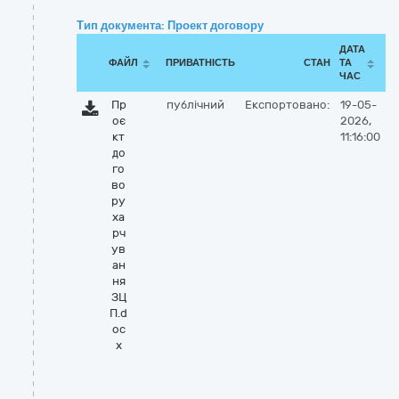
Тип документа: Проект договору
ДАТА
ФАЙЛ
ПРИВАТНІСТЬ
СТАН
ТА
ЧАС
Пр
публічний
Експортовано:
19-05-
оє
2026,
кт
11:16:00
до
го
во
ру
ха
рч
ув
ан
ня
ЗЦ
П.d
oc
x