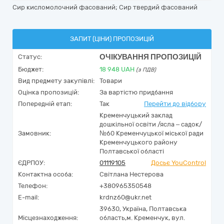
Сир кисломолочний фасований; Сир твердий фасований
ЗАПИТ (ЦІНИ) ПРОПОЗИЦІЙ
ОЧІКУВАННЯ ПРОПОЗИЦІЙ
Статус:
Бюджет:
18 948
UAH
(з ПДВ)
Вид предмету закупівлі:
Товари
Оцінка пропозицій:
За вартістю придбання
Попередній етап:
Так
Перейти до відбору
Кременчуцький заклад
дошкільної освіти /ясла – садок/
Замовник:
№60 Кременчуцької міської ради
Кременчуцького району
Полтавської області
ЄДРПОУ:
01119105
Досьє YouControl
Контактна особа:
Світлана Нестерова
Телефон:
+380965350548
E-mail:
krdnz60@ukr.net
39630,
Україна
,
Полтавська
Місцезнаходження:
область,
м. Кременчук,
вул.