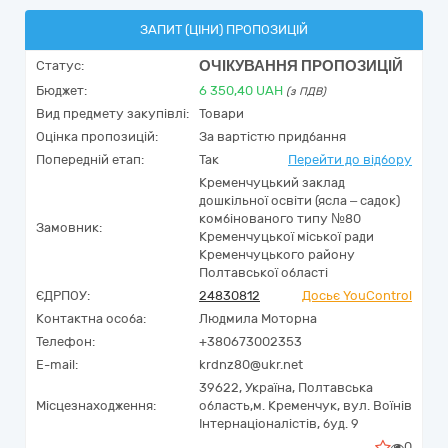
ЗАПИТ (ЦІНИ) ПРОПОЗИЦІЙ
ОЧІКУВАННЯ ПРОПОЗИЦІЙ
Статус:
Бюджет:
6 350,40
UAH
(з ПДВ)
Вид предмету закупівлі:
Товари
Оцінка пропозицій:
За вартістю придбання
Попередній етап:
Так
Перейти до відбору
Кременчуцький заклад
дошкільної освіти (ясла – садок)
комбінованого типу №80
Замовник:
Кременчуцької міської ради
Кременчуцького району
Полтавської області
ЄДРПОУ:
24830812
Досьє YouControl
Контактна особа:
Людмила Моторна
Телефон:
+380673002353
E-mail:
krdnz80@ukr.net
39622,
Україна
,
Полтавська
Місцезнаходження:
область,
м. Кременчук,
вул. Воїнів
Інтернаціоналістів, буд. 9
0