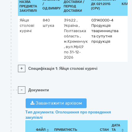
НАЗВА
ДОСТАВКИ /
/
ДК 021:2015
КЛАС
ПРЕДМЕТА
ПЕРІОД
ОД.ВИМІРУ
(CPV)
ЗАКУПІВЛІ
ДОСТАВКИ
Яйця
840
39622
,
03140000-4
столові
штука
Україна
,
Продукція
курячі
Полтавська
тваринництва
область
,
та супутня
м.Кременчук
продукція
,
вул.Мрії,9
по 31-12-
2026
+
Специфікація 1: Яйця столові курячі
-
Документи
Завантажити архівом
Тип документа: Оголошення про проведення
закупівлі
ДАТА
ФАЙЛ
ПРИВАТНІСТЬ
СТАН
ТА