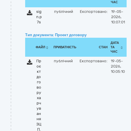
ЧАС
sig
публічний
Експортовано:
19-05-
n.p
2026,
7s
10:07:01
Тип документа: Проект договору
ДАТА
ФАЙЛ
ПРИВАТНІСТЬ
СТАН
ТА
ЧАС
Пр
публічний
Експортовано:
19-05-
оє
2026,
кт
10:05:10
до
го
во
ру
ха
рч
ув
ан
ня
ЗЦ
П.