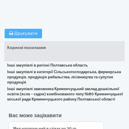
Друкувати
Корисні посилання
Інші закупівлі в регіоні Полтавська область
Інші закупівлі в категорії Сільськогосподарська, фермерська
продукція, продукція рибальства, лісівництва та супутня
продукція
Інші закупівлі замовника Кременчуцький заклад дошкільної
освіти (ясла – садок) комбінованого типу №80 Кременчуцької
міської ради Кременчуцького району Полтавської області
Вас може зацікавити
Мед натуральний в стіках по 20 гр.