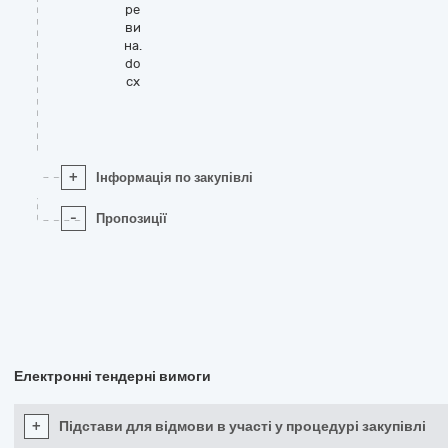
ре
ви
на.
do
cx
+
Інформація по закупівлі
-
Пропозиції
Електронні тендерні вимоги
+
Підстави для відмови в участі у процедурі закупівлі