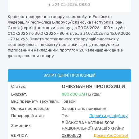
по 21-05-2026, 08:00
Країною-походження товару не може бути Російська
Федерація/Республіка Білорусь/Ісламська Республіка Іран.
Строк (термін) поставки товару: до 30.06.2026 - 100 м. куб; з
01.07.2026 по 30.07.2026 - 80 м. куб.; з 31.07.2026 по 15.09.2026
- 79 м. куб. Оплата поставленого товару здійснюється у
повному обсязі по факту поставки, що підтверджується
підписаними накладними, протягом 20 календарних днів з
дати одержання товару.
ЗАПИТ (ЦІНИ) ПРОПОЗИЦІЙ
ОЧІКУВАННЯ ПРОПОЗИЦІЙ
Статус:
Бюджет:
880 600
UAH
(з ПДВ)
Вид предмету закупівлі:
Товари
Оцінка пропозицій:
За вартістю придбання
Попередній етап:
Так
Перейти до відбору
ВІЙСЬКОВА ЧАСТИНА 3008
Замовник:
НАЦІОНАЛЬНОЇ ГВАРДІЇ УКРАЇНИ
ЄДРПОУ:
08803572
Досьє YouControl