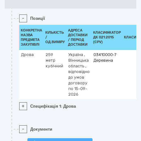
-
Позиції
КОНКРЕТНА
АДРЕСА
КІЛЬКІСТЬ
КЛАСИФІКАТОР
НАЗВА
ДОСТАВКИ
/
ДК 021:2015
КЛАСИФІ
ПРЕДМЕТА
/ ПЕРІОД
ОД.ВИМІРУ
(CPV)
ЗАКУПІВЛІ
ДОСТАВКИ
Дрова
259
Україна
,
03410000-7
метр
Вінницька
Деревина
кубічний
область
,
відповідно
до умов
договору
по 15-09-
2026
+
Специфікація 1: Дрова
-
Документи