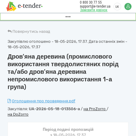
0 800 30 77 55
support@e-tender.ua
UK
Замовити дзвінок
Повернутись назад
Закупівлю оголошено - 18-05-2026, 17:37. Дата останніх змін -
18-05-2026, 17:37
Дров'яна деревина (промислового
використання твердолистяних порід
та/або дров'яна деревина
непромислового використання 1-а
група)
Оголошення про проведення.pdf
Закупівля:
UA-2026-05-18-013506-a
/
на ProZorro
/
на DoZorro
Період подачі пропозицій
з 18-05-2026, 17:37