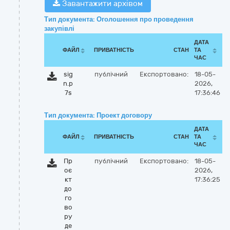
Завантажити архівом
Тип документа: Оголошення про проведення
закупівлі
ДАТА
ФАЙЛ
ПРИВАТНІСТЬ
СТАН
ТА
ЧАС
sig
публічний
Експортовано:
18-05-
n.p
2026,
7s
17:36:46
Тип документа: Проект договору
ДАТА
ФАЙЛ
ПРИВАТНІСТЬ
СТАН
ТА
ЧАС
Пр
публічний
Експортовано:
18-05-
оє
2026,
кт
17:36:25
до
го
во
ру
де