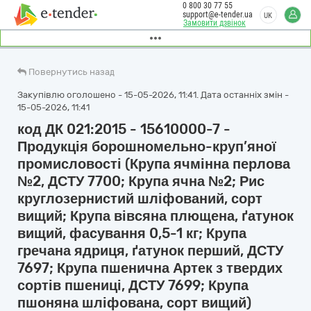
0 800 30 77 55
support@e-tender.ua
UK
Замовити дзвінок
Повернутись назад
Закупівлю оголошено - 15-05-2026, 11:41. Дата останніх змін -
15-05-2026, 11:41
код ДК 021:2015 - 15610000-7 -
Продукція борошномельно-круп’яної
промисловості (Крупа ячмінна перлова
№2, ДСТУ 7700; Крупа ячна №2; Рис
круглозернистий шліфований, сорт
вищий; Крупа вівсяна плющена, ґатунок
вищий, фасування 0,5-1 кг; Крупа
гречана ядриця, ґатунок перший, ДСТУ
7697; Крупа пшенична Артек з твердих
сортів пшениці, ДСТУ 7699; Крупа
пшоняна шліфована, сорт вищий)