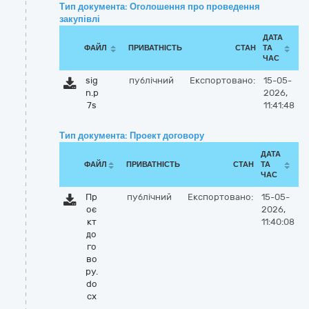
Тип документа: Оголошення про проведення
закупівлі
ДАТА
ФАЙЛ
ПРИВАТНІСТЬ
СТАН
ТА
ЧАС
sig
публічний
Експортовано:
15-05-
n.p
2026,
7s
11:41:48
Тип документа: Проект договору
ДАТА
ФАЙЛ
ПРИВАТНІСТЬ
СТАН
ТА
ЧАС
Пр
публічний
Експортовано:
15-05-
оє
2026,
кт
11:40:08
до
го
во
ру.
do
cx