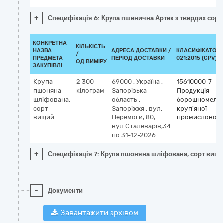
+
Специфікація 6: Крупа пшенична Артек з твердих сорт
КОНКРЕТНА
КІЛЬКІСТЬ
НАЗВА
АДРЕСА ДОСТАВКИ /
КЛАСИФІКАТОР 
/
ПРЕДМЕТА
ПЕРІОД ДОСТАВКИ
021:2015 (CPV)
ОД.ВИМІРУ
ЗАКУПІВЛІ
Крупа
2 300
69000
,
Україна
,
15610000-7
пшоняна
кілограм
Запорізька
Продукція
шліфована,
область
,
борошномель
сорт
Запоріжжя
,
вул.
круп'яної
вищий
Перемоги, 80,
промисловост
вул.Сталеварів,34
по 31-12-2026
+
Специфікація 7: Крупа пшоняна шліфована, сорт вищ
-
Документи
Завантажити архівом