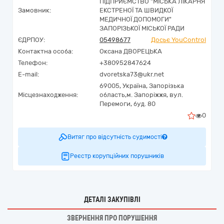
ПІДПРИЄМСТВО "МІСЬКА ЛІКАРНЯ
Замовник:
ЕКСТРЕНОЇ ТА ШВИДКОЇ
МЕДИЧНОЇ ДОПОМОГИ"
ЗАПОРІЗЬКОЇ МІСЬКОЇ РАДИ
ЄДРПОУ:
05498677
Досьє YouControl
Контактна особа:
Оксана ДВОРЕЦЬКА
Телефон:
+380952847624
E-mail:
dvoretska73@ukr.net
69005,
Україна
,
Запорізька
Місцезнаходження:
область,
м. Запоріжжя,
вул.
Перемоги, буд. 80
0
Витяг про відсутність судимості
Реєстр корупційних порушників
ДЕТАЛІ ЗАКУПІВЛІ
ЗВЕРНЕННЯ ПРО ПОРУШЕННЯ