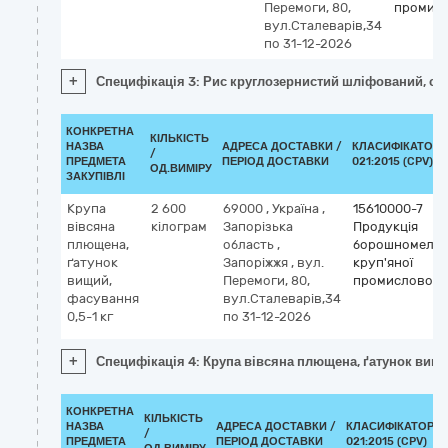
Перемоги, 80,
промисл
вул.Сталеварів,34
по 31-12-2026
+
Специфікація 3: Рис круглозернистий шліфований, со
КОНКРЕТНА
КІЛЬКІСТЬ
НАЗВА
АДРЕСА ДОСТАВКИ /
КЛАСИФІКАТОР 
/
ПРЕДМЕТА
ПЕРІОД ДОСТАВКИ
021:2015 (CPV)
ОД.ВИМІРУ
ЗАКУПІВЛІ
Крупа
2 600
69000
,
Україна
,
15610000-7
вівсяна
кілограм
Запорізька
Продукція
плющена,
область
,
борошномельн
ґатунок
Запоріжжя
,
вул.
круп'яної
вищий,
Перемоги, 80,
промисловост
фасування
вул.Сталеварів,34
0,5-1 кг
по 31-12-2026
+
Специфікація 4: Крупа вівсяна плющена, ґатунок вищи
КОНКРЕТНА
КІЛЬКІСТЬ
НАЗВА
АДРЕСА ДОСТАВКИ /
КЛАСИФІКАТОР Д
/
ПРЕДМЕТА
ПЕРІОД ДОСТАВКИ
021:2015 (CPV)