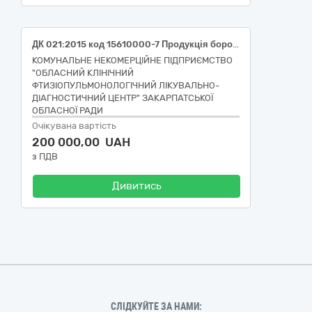
ДК 021:2015 код 15610000-7 Продукція борошномельно-круп'яної промисловості (Борошно пшеничне, сорт вищий, ГСТУ 46.004; Крупа вівсяна, плющена, ґатунок вищий, ДСТУ 7698; Крупа кукурудзяна, шліфована, №3; Крупа гречана ядриця, ґатунок перший, ДСТУ 7697; Крупа ячмінна перлова №2, ДСТУ 7700; Крупа пшенична Полтавська з твердих сортів пшениці, помел №3 (середній), ДСТУ 7699; Крупа ячна №2; Крупа пшоняна шліфована, сорт вищий; Рис круглозернистий шліфований, сорт перший)
КОМУНАЛЬНЕ НЕКОМЕРЦІЙНЕ ПІДПРИЄМСТВО
"ОБЛАСНИЙ КЛІНІЧНИЙ
ФТИЗІОПУЛЬМОНОЛОГІЧНИЙ ЛІКУВАЛЬНО-
ДІАГНОСТИЧНИЙ ЦЕНТР" ЗАКАРПАТСЬКОЇ
ОБЛАСНОЇ РАДИ
Очікувана вартість
200 000,00 UAH
з ПДВ
Дивитись
СЛІДКУЙТЕ ЗА НАМИ: