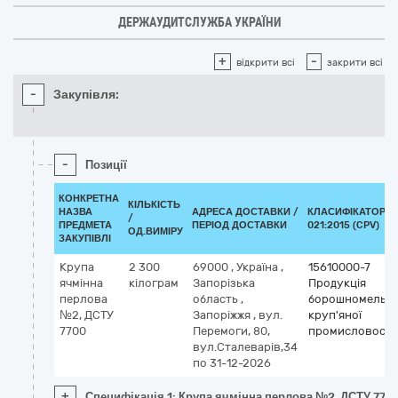
ДЕРЖАУДИТСЛУЖБА УКРАЇНИ
+
-
відкрити всі
закрити всі
-
Закупівля:
-
Позиції
КОНКРЕТНА
КІЛЬКІСТЬ
НАЗВА
АДРЕСА ДОСТАВКИ /
КЛАСИФІКАТОР Д
/
ПРЕДМЕТА
ПЕРІОД ДОСТАВКИ
021:2015 (CPV)
ОД.ВИМІРУ
ЗАКУПІВЛІ
Крупа
2 300
69000
,
Україна
,
15610000-7
ячмінна
кілограм
Запорізька
Продукція
перлова
область
,
борошномельн
№2, ДСТУ
Запоріжжя
,
вул.
круп'яної
7700
Перемоги, 80,
промисловості
вул.Сталеварів,34
по 31-12-2026
+
Специфікація 1: Крупа ячмінна перлова №2, ДСТУ 770