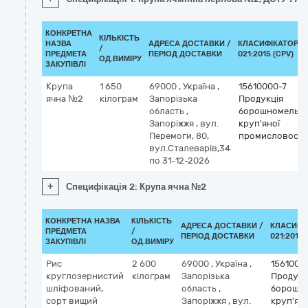
КОНКРЕТНА
КІЛЬКІСТЬ
НАЗВА
АДРЕСА ДОСТАВКИ /
КЛАСИФІКАТОР Д
/
ПРЕДМЕТА
ПЕРІОД ДОСТАВКИ
021:2015 (CPV)
ОД.ВИМІРУ
ЗАКУПІВЛІ
Крупа
1 650
69000
,
Україна
,
15610000-7
ячна №2
кілограм
Запорізька
Продукція
область
,
борошномельн
Запоріжжя
,
вул.
круп'яної
Перемоги, 80,
промисловості
вул.Сталеварів,34
по 31-12-2026
+
Специфікація 2: Крупа ячна №2
КОНКРЕТНА НАЗВА
КІЛЬКІСТЬ
АДРЕСА ДОСТАВКИ /
КЛАСИФІ
ПРЕДМЕТА
/
ПЕРІОД ДОСТАВКИ
021:2015 
ЗАКУПІВЛІ
ОД.ВИМІРУ
Рис
2 600
69000
,
Україна
,
1561000
круглозернистий
кілограм
Запорізька
Продукц
шліфований,
область
,
борошн
сорт вищий
Запоріжжя
,
вул.
круп'яно