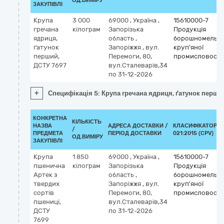
ОД.ВИМІРУ
ЗАКУПІВЛІ
Крупа
3 000
69000
,
Україна
,
15610000-7
гречана
кілограм
Запорізька
Продукція
ядриця,
область
,
борошномельн
ґатунок
Запоріжжя
,
вул.
круп'яної
перший,
Перемоги, 80,
промисловості
ДСТУ 7697
вул.Сталеварів,34
по 31-12-2026
+
Специфікація 5: Крупа гречана ядриця, ґатунок перши
КОНКРЕТНА
КІЛЬКІСТЬ
НАЗВА
АДРЕСА ДОСТАВКИ /
КЛАСИФІКАТОР Д
/
ПРЕДМЕТА
ПЕРІОД ДОСТАВКИ
021:2015 (CPV)
ОД.ВИМІРУ
ЗАКУПІВЛІ
Крупа
1 850
69000
,
Україна
,
15610000-7
пшенична
кілограм
Запорізька
Продукція
Артек з
область
,
борошномельн
твердих
Запоріжжя
,
вул.
круп'яної
сортів
Перемоги, 80,
промисловості
пшениці,
вул.Сталеварів,34
ДСТУ
по 31-12-2026
7699