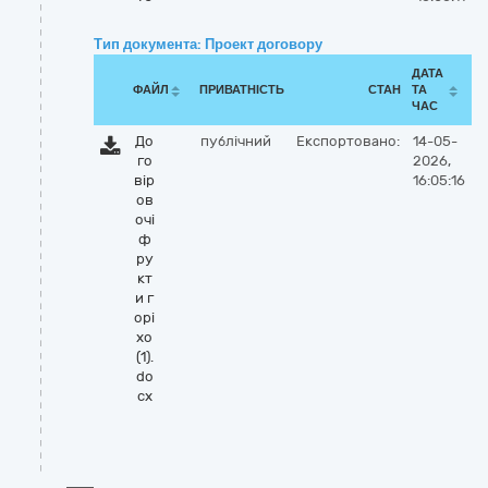
Тип документа: Проект договору
ДАТА
ФАЙЛ
ПРИВАТНІСТЬ
СТАН
ТА
ЧАС
До
публічний
Експортовано:
14-05-
го
2026,
вір
16:05:16
ов
очі
ф
ру
кт
и г
орі
хо
(1).
do
cx