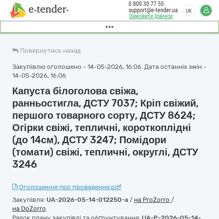
0 800 30 77 55
support@e-tender.ua
UK
Замовити дзвінок
Повернутись назад
Закупівлю оголошено - 14-05-2026, 16:06. Дата останніх змін -
14-05-2026, 16:06
Капуста білоголова свіжа,
ранньостигла, ДСТУ 7037; Кріп свіжий,
першого товарного сорту, ДСТУ 8624;
Огірки свіжі, тепличні, короткоплідні
(до 14см), ДСТУ 3247; Помідори
(томати) свіжі, тепличні, округлі, ДСТУ
3246
Оголошення про проведення.pdf
Закупівля:
UA-2026-05-14-012250-a
/
на ProZorro
/
на DoZorro
Рядок плану закупівлі та обґрунтування:
UA-P-2026-05-14-