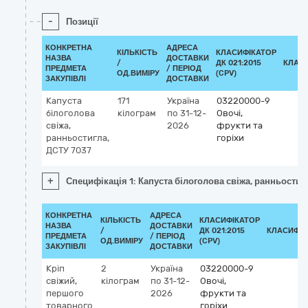
-
Позиції
КОНКРЕТНА
АДРЕСА
КІЛЬКІСТЬ
КЛАСИФІКАТОР
НАЗВА
ДОСТАВКИ
/
ДК 021:2015
КЛАС
ПРЕДМЕТА
/ ПЕРІОД
ОД.ВИМІРУ
(CPV)
ЗАКУПІВЛІ
ДОСТАВКИ
Капуста
171
Україна
03220000-9
білоголова
кілограм
по 31-12-
Овочі,
свіжа,
2026
фрукти та
ранньостигла,
горіхи
ДСТУ 7037
+
Специфікація 1: Капуста білоголова свіжа, ранньостиг
КОНКРЕТНА
АДРЕСА
КІЛЬКІСТЬ
КЛАСИФІКАТОР
НАЗВА
ДОСТАВКИ
/
ДК 021:2015
КЛАСИФІК
ПРЕДМЕТА
/ ПЕРІОД
ОД.ВИМІРУ
(CPV)
ЗАКУПІВЛІ
ДОСТАВКИ
Кріп
2
Україна
03220000-9
свіжий,
кілограм
по 31-12-
Овочі,
першого
2026
фрукти та
товарного
горіхи