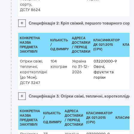
сорту,
ДСТУ 8624
+
Специфікація 2: Кріп свіжий, першого товарного сорт
КОНКРЕТНА
АДРЕСА
КІЛЬКІСТЬ
КЛАСИФІКАТОР
НАЗВА
ДОСТАВКИ
/
ДК 021:2015
КЛАСИ
ПРЕДМЕТА
/ ПЕРІОД
ОД.ВИМІРУ
(CPV)
ЗАКУПІВЛІ
ДОСТАВКИ
Огірки свіжі,
104
Україна
03220000-9
тепличні,
кілограм
по 31-12-
Овочі,
короткоплідні
2026
фрукти та
(до 14см),
горіхи
ДСТУ 3247
+
Специфікація 3: Огірки свіжі, тепличні, короткоплідні 
КОНКРЕТНА
АДРЕСА
КІЛЬКІСТЬ
КЛАСИФІКАТОР
НАЗВА
ДОСТАВКИ
/
ДК 021:2015
КЛАСИФІК
ПРЕДМЕТА
/ ПЕРІОД
ОД.ВИМІРУ
(CPV)
ЗАКУПІВЛІ
ДОСТАВКИ