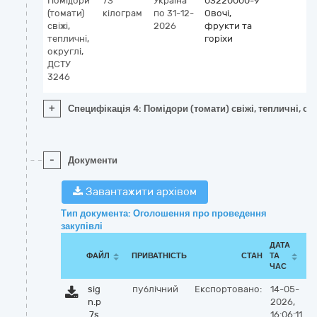
Помідори
73
Україна
03220000-9
(томати)
кілограм
по 31-12-
Овочі,
свіжі,
2026
фрукти та
тепличні,
горіхи
округлі,
ДСТУ
3246
+
Специфікація 4: Помідори (томати) свіжі, тепличні, ок
-
Документи
Завантажити архівом
Тип документа: Оголошення про проведення
закупівлі
ДАТА
ФАЙЛ
ПРИВАТНІСТЬ
СТАН
ТА
ЧАС
sig
публічний
Експортовано:
14-05-
n.p
2026,
7s
16:06:11