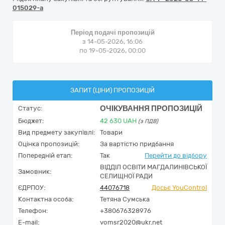
015029-a
Період подачі пропозицій
з 14-05-2026, 16:06
по 19-05-2026, 00:00
ЗАПИТ (ЦІНИ) ПРОПОЗИЦІЙ
ОЧІКУВАННЯ ПРОПОЗИЦІЙ
Статус:
Бюджет:
42 630
UAH
(з ПДВ)
Вид предмету закупівлі:
Товари
Оцінка пропозицій:
За вартістю придбання
Попередній етап:
Так
Перейти до відбору
ВІДДІЛ ОСВІТИ МАГДАЛИНІВСЬКОЇ
Замовник:
СЕЛИЩНОЇ РАДИ
ЄДРПОУ:
44076718
Досьє YouControl
Контактна особа:
Тетяна Сумська
Телефон:
+380676328976
E-mail:
vomsr2020@ukr.net