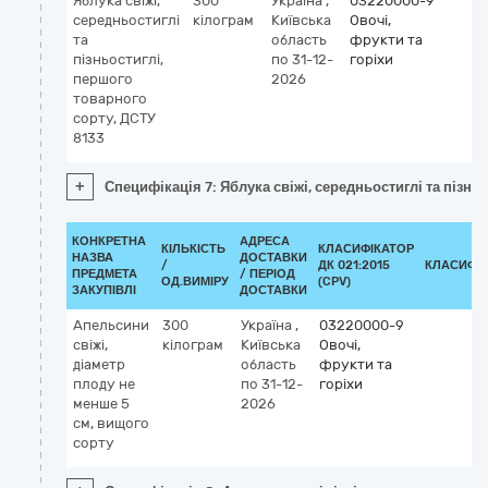
Яблука свіжі,
300
Україна
,
03220000-9
середньостиглі
кілограм
Київська
Овочі,
та
область
фрукти та
пізньостиглі,
по 31-12-
горіхи
першого
2026
товарного
сорту, ДСТУ
8133
+
Специфікація 7: Яблука свіжі, середньостиглі та пізнь
КОНКРЕТНА
АДРЕСА
КІЛЬКІСТЬ
КЛАСИФІКАТОР
НАЗВА
ДОСТАВКИ
/
ДК 021:2015
КЛАСИФІ
ПРЕДМЕТА
/ ПЕРІОД
ОД.ВИМІРУ
(CPV)
ЗАКУПІВЛІ
ДОСТАВКИ
Апельсини
300
Україна
,
03220000-9
свіжі,
кілограм
Київська
Овочі,
діаметр
область
фрукти та
плоду не
по 31-12-
горіхи
менше 5
2026
см, вищого
сорту