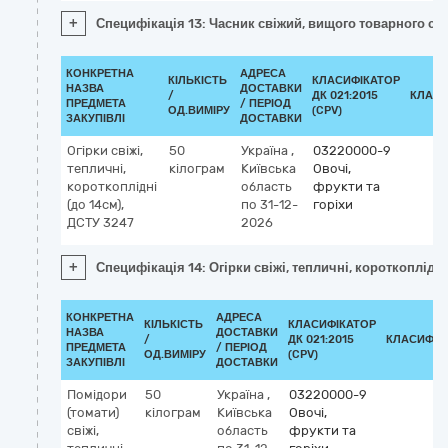
+
Специфікація 13: Часник свіжий, вищого товарного со
КОНКРЕТНА
АДРЕСА
КІЛЬКІСТЬ
КЛАСИФІКАТОР
НАЗВА
ДОСТАВКИ
/
ДК 021:2015
КЛАСИ
ПРЕДМЕТА
/ ПЕРІОД
ОД.ВИМІРУ
(CPV)
ЗАКУПІВЛІ
ДОСТАВКИ
Огірки свіжі,
50
Україна
,
03220000-9
тепличні,
кілограм
Київська
Овочі,
короткоплідні
область
фрукти та
(до 14см),
по 31-12-
горіхи
ДСТУ 3247
2026
+
Специфікація 14: Огірки свіжі, тепличні, короткоплідні
КОНКРЕТНА
АДРЕСА
КІЛЬКІСТЬ
КЛАСИФІКАТОР
НАЗВА
ДОСТАВКИ
/
ДК 021:2015
КЛАСИФІК
ПРЕДМЕТА
/ ПЕРІОД
ОД.ВИМІРУ
(CPV)
ЗАКУПІВЛІ
ДОСТАВКИ
Помідори
50
Україна
,
03220000-9
(томати)
кілограм
Київська
Овочі,
свіжі,
область
фрукти та