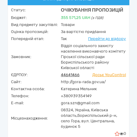
ОЧІКУВАННЯ ПРОПОЗИЦІЙ
Статус:
Бюджет:
355 571,25
UAH
(з ПДВ)
Вид предмету закупівлі:
Товари
Оцінка пропозицій:
За вартістю придбання
Попередній етап:
Так
Перейти до відбору
Відділ соціального захисту
населення виконавчого комітету
Замовник:
Гірської сільської ради
Бориспільського району
Київської області
ЄДРПОУ:
44641466
Досьє YouControl
Сайт:
http://gora-rada.gov.ua/
Контактна особа:
Катерина Мельник
Телефон:
+380939354149
E-mail:
gora.szn@gmail.com
08324,
Україна
,
Київська
область,
Бориспільський р-н,
Місцезнаходження:
село Гора,
вул. Центральна,
будинок 5
0