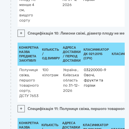
менше 4
2026
см,
вищого
сорту
+
Специфікація 10: Лимони свіжі, діаметр плоду не менш
КОНКРЕТНА
АДРЕСА
КІЛЬКІСТЬ
КЛАСИФІКАТОР
НАЗВА
ДОСТАВКИ
/
ДК 021:2015
КЛАСИФІК
ПРЕДМЕТА
/ ПЕРІОД
ОД.ВИМІРУ
(CPV)
ЗАКУПІВЛІ
ДОСТАВКИ
Полуниця
100
Україна
,
03220000-9
свіжа,
кілограм
Київська
Овочі,
першого
область
фрукти та
товарного
по 31-12-
горіхи
сорту,
2026
ДСТУ 7653
+
Специфікація 11: Полуниця свіжа, першого товарного 
КОНКРЕТНА
АДРЕСА
КІЛЬКІСТЬ
КЛАСИФІКАТОР
НАЗВА
ДОСТАВКИ