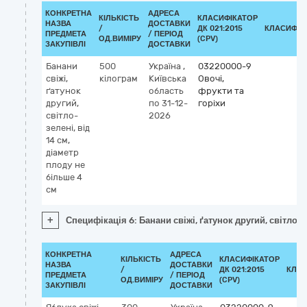
КОНКРЕТНА
АДРЕСА
КІЛЬКІСТЬ
КЛАСИФІКАТОР
НАЗВА
ДОСТАВКИ
/
ДК 021:2015
КЛАСИФІК
ПРЕДМЕТА
/ ПЕРІОД
ОД.ВИМІРУ
(CPV)
ЗАКУПІВЛІ
ДОСТАВКИ
Банани
500
Україна
,
03220000-9
свіжі,
кілограм
Київська
Овочі,
ґатунок
область
фрукти та
другий,
по 31-12-
горіхи
світло-
2026
зелені, від
14 см,
діаметр
плоду не
більше 4
см
+
Специфікація 6: Банани свіжі, ґатунок другий, світло-з
КОНКРЕТНА
АДРЕСА
КІЛЬКІСТЬ
КЛАСИФІКАТОР
НАЗВА
ДОСТАВКИ
/
ДК 021:2015
КЛАС
ПРЕДМЕТА
/ ПЕРІОД
ОД.ВИМІРУ
(CPV)
ЗАКУПІВЛІ
ДОСТАВКИ