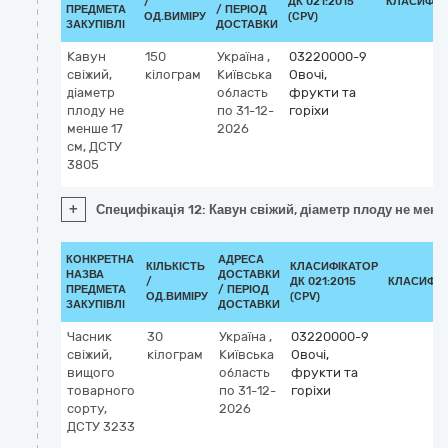
/
ДК 021:2015
КЛАСИФІК
ПРЕДМЕТА
/ ПЕРІОД
ОД.ВИМІРУ
(CPV)
ЗАКУПІВЛІ
ДОСТАВКИ
Кавун
150
Україна
,
03220000-9
свіжий,
кілограм
Київська
Овочі,
діаметр
область
фрукти та
плоду не
по 31-12-
горіхи
менше 17
2026
см, ДСТУ
3805
+
Специфікація 12: Кавун свіжий, діаметр плоду не менш
КОНКРЕТНА
АДРЕСА
КІЛЬКІСТЬ
КЛАСИФІКАТОР
НАЗВА
ДОСТАВКИ
/
ДК 021:2015
КЛАСИФІК
ПРЕДМЕТА
/ ПЕРІОД
ОД.ВИМІРУ
(CPV)
ЗАКУПІВЛІ
ДОСТАВКИ
Часник
30
Україна
,
03220000-9
свіжий,
кілограм
Київська
Овочі,
вищого
область
фрукти та
товарного
по 31-12-
горіхи
сорту,
2026
ДСТУ 3233