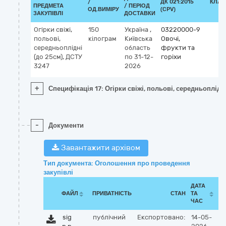
/
ДК 021:2015
КЛАС
ПРЕДМЕТА
/ ПЕРІОД
ОД.ВИМІРУ
(CPV)
ЗАКУПІВЛІ
ДОСТАВКИ
Огірки свіжі,
150
Україна
,
03220000-9
польові,
кілограм
Київська
Овочі,
середньоплідні
область
фрукти та
(до 25см), ДСТУ
по 31-12-
горіхи
3247
2026
+
Специфікація 17: Огірки свіжі, польові, середньоплідн
-
Документи
Завантажити архівом
Тип документа: Оголошення про проведення
закупівлі
ДАТА
ФАЙЛ
ПРИВАТНІСТЬ
СТАН
ТА
ЧАС
sig
публічний
Експортовано:
14-05-