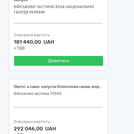
ВІЙСЬКОВА ЧАСТИНА 3024 НАЦІОНАЛЬНОЇ
ГВАРДІЇ УКРАЇНИ
Очікувана вартість
181 440,00 UAH
з ПДВ
Дивитись
Овочі, а саме: капуста білоголова свіжа, морква свіжа, буряк столовий, цибуля ріпчаста свіжа
Військова частина Т0940
Очікувана вартість
292 046,00 UAH