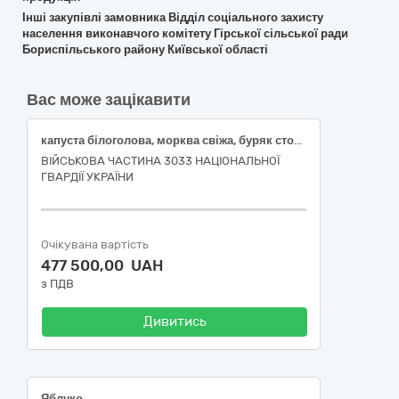
Інші закупівлі замовника Відділ соціального захисту
населення виконавчого комітету Гірської сільської ради
Бориспільського району Київської області
Вас може зацікавити
капуста білоголова, морква свіжа, буряк столовий свіжий, цибуля свіжа ріпчаста
ВІЙСЬКОВА ЧАСТИНА 3033 НАЦІОНАЛЬНОЇ
ГВАРДІЇ УКРАЇНИ
Очікувана вартість
477 500,00 UAH
з ПДВ
Дивитись
Яблуко