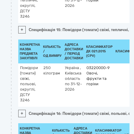
тепличні,
по 31-12-
горіхи
округлі,
2026
ДСТУ
3246
+
Специфікація 15: Помідори (томати) свіжі, тепличні, о
КОНКРЕТНА
АДРЕСА
КІЛЬКІСТЬ
КЛАСИФІКАТОР
НАЗВА
ДОСТАВКИ
/
ДК 021:2015
КЛАСИФІК
ПРЕДМЕТА
/ ПЕРІОД
ОД.ВИМІРУ
(CPV)
ЗАКУПІВЛІ
ДОСТАВКИ
Помідори
250
Україна
,
03220000-9
(томати)
кілограм
Київська
Овочі,
свіжі,
область
фрукти та
польові,
по 31-12-
горіхи
округлі,
2026
ДСТУ
3246
+
Специфікація 16: Помідори (томати) свіжі, польові, ок
КОНКРЕТНА
АДРЕСА
КІЛЬКІСТЬ
КЛАСИФІКАТОР
НАЗВА
ДОСТАВКИ