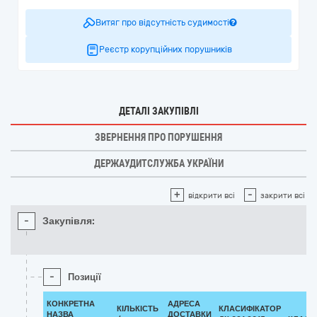
Витяг про відсутність судимості
Реєстр корупційних порушників
ДЕТАЛІ ЗАКУПІВЛІ
ЗВЕРНЕННЯ ПРО ПОРУШЕННЯ
ДЕРЖАУДИТСЛУЖБА УКРАЇНИ
+
-
відкрити всі
закрити всі
-
Закупівля:
-
Позиції
КОНКРЕТНА
АДРЕСА
КІЛЬКІСТЬ
КЛАСИФІКАТОР
НАЗВА
ДОСТАВКИ