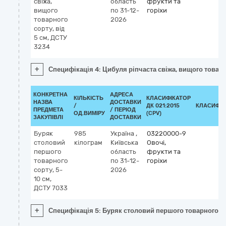
свіжа,
область
фрукти та
вищого
по 31-12-
горіхи
товарного
2026
сорту, від
5 см, ДСТУ
3234
+
Специфікація 4: Цибуля ріпчаста свіжа, вищого товарн
КОНКРЕТНА
АДРЕСА
КІЛЬКІСТЬ
КЛАСИФІКАТОР
НАЗВА
ДОСТАВКИ
/
ДК 021:2015
КЛАСИФІК
ПРЕДМЕТА
/ ПЕРІОД
ОД.ВИМІРУ
(CPV)
ЗАКУПІВЛІ
ДОСТАВКИ
Буряк
985
Україна
,
03220000-9
столовий
кілограм
Київська
Овочі,
першого
область
фрукти та
товарного
по 31-12-
горіхи
сорту, 5-
2026
10 см,
ДСТУ 7033
+
Специфікація 5: Буряк столовий першого товарного со