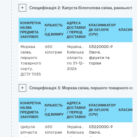
+
Специфікація 2: Капуста білоголова свіжа, ранньостиг
КОНКРЕТНА
АДРЕСА
КІЛЬКІСТЬ
КЛАСИФІКАТОР
НАЗВА
ДОСТАВКИ
/
ДК 021:2015
КЛАСИФІК
ПРЕДМЕТА
/ ПЕРІОД
ОД.ВИМІРУ
(CPV)
ЗАКУПІВЛІ
ДОСТАВКИ
Морква
650
Україна
,
03220000-9
свіжа,
кілограм
Київська
Овочі,
першого
область
фрукти та
товарного
по 31-12-
горіхи
сорту,
2026
ДСТУ 7035
+
Специфікація 3: Морква свіжа, першого товарного сор
КОНКРЕТНА
АДРЕСА
КІЛЬКІСТЬ
КЛАСИФІКАТОР
НАЗВА
ДОСТАВКИ
/
ДК 021:2015
КЛАСИФІК
ПРЕДМЕТА
/ ПЕРІОД
ОД.ВИМІРУ
(CPV)
ЗАКУПІВЛІ
ДОСТАВКИ
Цибуля
650
Україна
,
03220000-9
ріпчаста
кілограм
Київська
Овочі,