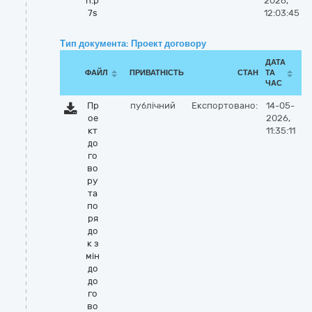
n.p
2026,
7s
12:03:45
Тип документа: Проект договору
ДАТА
ФАЙЛ
ПРИВАТНІСТЬ
СТАН
ТА
ЧАС
Пр
публічний
Експортовано:
14-05-
ое
2026,
кт
11:35:11
до
го
во
ру
та
по
ря
до
к з
мін
до
до
го
во