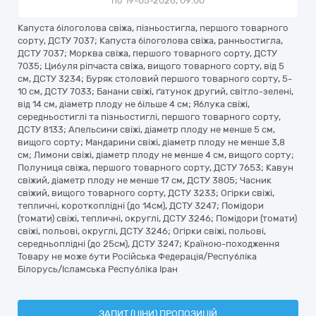
по 19-05-2026, 09:00
Капуста білоголова свіжа, пізньостигла, першого товарного
сорту, ДСТУ 7037; Капуста білоголова свіжа, ранньостигла,
ДСТУ 7037; Морква свіжа, першого товарного сорту, ДСТУ
7035; Цибуля ріпчаста свіжа, вищого товарного сорту, від 5
см, ДСТУ 3234; Буряк столовий першого товарного сорту, 5-
10 см, ДСТУ 7033; Банани свіжі, ґатунок другий, світло-зелені,
від 14 см, діаметр плоду не більше 4 см; Яблука свіжі,
середньостиглі та пізньостиглі, першого товарного сорту,
ДСТУ 8133; Апельсини свіжі, діаметр плоду не менше 5 см,
вищого сорту; Мандарини свіжі, діаметр плоду не менше 3,8
см; Лимони свіжі, діаметр плоду не менше 4 см, вищого сорту;
Полуниця свіжа, першого товарного сорту, ДСТУ 7653; Кавун
свіжий, діаметр плоду не менше 17 см, ДСТУ 3805; Часник
свіжий, вищого товарного сорту, ДСТУ 3233; Огірки свіжі,
тепличні, короткоплідні (до 14см), ДСТУ 3247; Помідори
(томати) свіжі, тепличні, округлі, ДСТУ 3246; Помідори (томати)
свіжі, польові, округлі, ДСТУ 3246; Огірки свіжі, польові,
середньоплідні (до 25см), ДСТУ 3247; Країною-походження
Товару не може бути Російська Федерація/Республіка
Білорусь/Ісламська Республіка Іран
ЗАПИТ (ЦІНИ) ПРОПОЗИЦІЙ