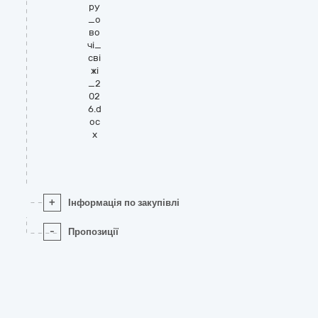
ру
_о
во
чі_
сві
жі
_2
02
6.d
oc
x
+
Інформація по закупівлі
-
Пропозиції