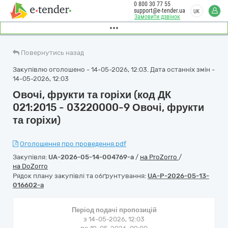
0 800 30 77 55
support@e-tender.ua
UK
Замовити дзвінок
Повернутись назад
Закупівлю оголошено - 14-05-2026, 12:03. Дата останніх змін -
14-05-2026, 12:03
Овочі, фрукти та горіхи (код ДК
021:2015 - 03220000-9 Овочі, фрукти
та горіхи)
Оголошення про проведення.pdf
Закупівля:
UA-2026-05-14-004769-a
/
на ProZorro
/
на DoZorro
Рядок плану закупівлі та обґрунтування:
UA-P-2026-05-13-
016602-a
Період подачі пропозицій
з 14-05-2026, 12:03