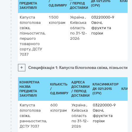
/
ДК 021:2015
КЛАСИ
ПРЕДМЕТА
/ ПЕРІОД
ОД.ВИМІРУ
(CPV)
ЗАКУПІВЛІ
ДОСТАВКИ
Капуста
1 500
Україна
,
03220000-9
білоголова
кілограм
Київська
Овочі,
свіжа,
область
фрукти та
пізньостигла,
по 31-12-
горіхи
першого
2026
товарного
сорту, ДСТУ
7037
+
Специфікація 1: Капуста білоголова свіжа, пізньостиг
КОНКРЕТНА
АДРЕСА
КІЛЬКІСТЬ
КЛАСИФІКАТОР
НАЗВА
ДОСТАВКИ
/
ДК 021:2015
КЛАС
ПРЕДМЕТА
/ ПЕРІОД
ОД.ВИМІРУ
(CPV)
ЗАКУПІВЛІ
ДОСТАВКИ
Капуста
600
Україна
,
03220000-9
білоголова
кілограм
Київська
Овочі,
свіжа,
область
фрукти та
ранньостигла,
по 31-12-
горіхи
ДСТУ 7037
2026