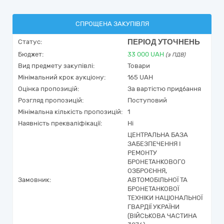
СПРОЩЕНА ЗАКУПІВЛЯ
ПЕРІОД УТОЧНЕНЬ
Статус:
Бюджет:
33 000
UAH
(з ПДВ)
Вид предмету закупівлі:
Товари
Мінімальний крок аукціону:
165 UAH
Оцінка пропозицій:
За вартістю придбання
Розгляд пропозицій:
Поступовий
Мінімальна кількість пропозицій:
1
Наявність прекваліфікації:
Ні
ЦЕНТРАЛЬНА БАЗА
ЗАБЕЗПЕЧЕННЯ І
РЕМОНТУ
БРОНЕТАНКОВОГО
ОЗБРОЄННЯ,
Замовник:
АВТОМОБІЛЬНОЇ ТА
БРОНЕТАНКОВОЇ
ТЕХНІКИ НАЦІОНАЛЬНОЇ
ГВАРДІЇ УКРАЇНИ
(ВІЙСЬКОВА ЧАСТИНА