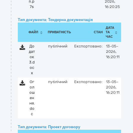
n.p
2026,
7s
16:20:25
Тип документа: Тендерна документація
ДАТА
ФАЙЛ
ПРИВАТНІСТЬ
СТАН
ТА
ЧАС
До
публічний
Експортовано:
13-05-
дат
2026,
ок
16:20:11
3.d
oc
x
Ог
публічний
Експортовано:
13-05-
ол
2026,
ош
16:20:11
ен
ня.
do
c
Тип документа: Проект договору