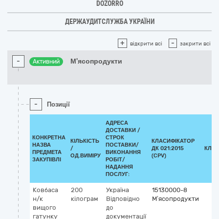
DOZORRO
ДЕРЖАУДИТСЛУЖБА УКРАЇНИ
+
-
відкрити всі
закрити всі
-
М'ясопродукти
Активний
-
Позиції
АДРЕСА
ДОСТАВКИ /
КОНКРЕТНА
СТРОК
КІЛЬКІСТЬ
КЛАСИФІКАТОР
НАЗВА
ПОСТАВКИ/
/
ДК 021:2015
КЛАС
ПРЕДМЕТА
ВИКОНАННЯ
ОД.ВИМІРУ
(CPV)
ЗАКУПІВЛІ
РОБІТ/
НАДАННЯ
ПОСЛУГ:
Ковбаса
200
Україна
15130000-8
н/к
кілограм
Відповідно
М’ясопродукти
вищого
до
гатунку
документації