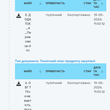
ФАЙЛ
ПРИВАТНІСТЬ
СТАН
ТА
ЧАС
5. Д
публічний
Експортовано:
13-05-
ОДА
2026,
ТОК
11:00:12
_4
_Пе
рем
оже
ць.d
oc
Тип документа: Технічний опис предмету закупівлі
ДАТА
ФАЙЛ
ПРИВАТНІСТЬ
СТАН
ТА
ЧАС
6. О
публічний
Експортовано:
13-05-
БГ Т
2026,
ТХ+
11:00:12
очік.
варт
ість.
docx