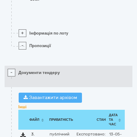
+
Інформація по лоту
-
Пропозиції
-
Документи тендеру
Завантажити архівом
Інші
ДАТА
ФАЙЛ
ПРИВАТНІСТЬ
СТАН
ТА
ЧАС
3.
публічний
Експортовано:
13-05-