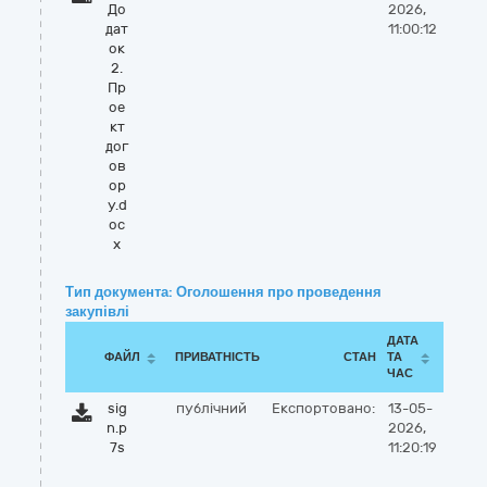
До
2026,
дат
11:00:12
ок
2.
Пр
ое
кт
дог
ов
ор
у.d
oc
x
Тип документа: Оголошення про проведення
закупівлі
ДАТА
ФАЙЛ
ПРИВАТНІСТЬ
СТАН
ТА
ЧАС
sig
публічний
Експортовано:
13-05-
n.p
2026,
7s
11:20:19