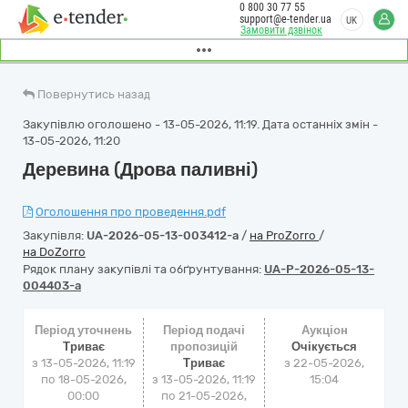
0 800 30 77 55
support@e-tender.ua
UK
Замовити дзвінок
Повернутись назад
Закупівлю оголошено - 13-05-2026, 11:19. Дата останніх змін -
13-05-2026, 11:20
Деревина (Дрова паливні)
Оголошення про проведення.pdf
Закупівля:
UA-2026-05-13-003412-a
/
на ProZorro
/
на DoZorro
Рядок плану закупівлі та обґрунтування:
UA-P-2026-05-13-
004403-a
Період уточнень
Період подачі
Аукціон
Триває
пропозицій
Очікується
з 13-05-2026, 11:19
Триває
з
22-05-2026,
по 18-05-2026,
з 13-05-2026, 11:19
15:04
00:00
по 21-05-2026,