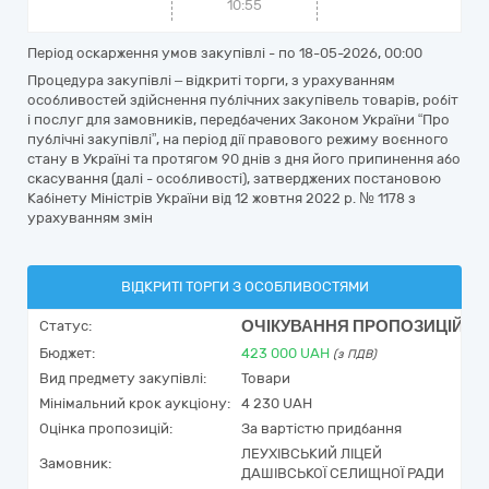
10:55
Період оскарження умов закупівлі - по
18-05-2026, 00:00
Процедура закупівлі – відкриті торги, з урахуванням
особливостей здійснення публічних закупівель товарів, робіт
і послуг для замовників, передбачених Законом України “Про
публічні закупівлі”, на період дії правового режиму воєнного
стану в Україні та протягом 90 днів з дня його припинення або
скасування (далі - особливості), затверджених постановою
Кабінету Міністрів України від 12 жовтня 2022 р. № 1178 з
урахуванням змін
ВІДКРИТІ ТОРГИ З ОСОБЛИВОСТЯМИ
ОЧІКУВАННЯ ПРОПОЗИЦІЙ
Статус:
Бюджет:
423 000
UAH
(з ПДВ)
Вид предмету закупівлі:
Товари
Мінімальний крок аукціону:
4 230 UAH
Оцінка пропозицій:
За вартістю придбання
ЛЕУХІВСЬКИЙ ЛІЦЕЙ
Замовник:
ДАШІВСЬКОЇ СЕЛИЩНОЇ РАДИ