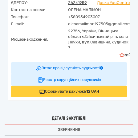
ЄДРПОУ:
26241959
Досьє YouControl
Контактна особа:
ОЛЕНА МАЛІМОН
Телефон:
+380954903007
E-mail:
olenamalimon197505@gmail.com
22756,
Україна
,
Вінницька
область,
Гайсинський р-н, село
Місцезнаходження:
Леухи,
вул.Савишина, будинок
7
0
Витяг про відсутність судимості
Реєстр корупційних порушників
Сформувати рахунок
612 UAH
ДЕТАЛІ ЗАКУПІВЛІ
ЗВЕРНЕННЯ