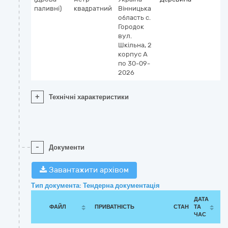
паливні)
квадратний
Вінницька
область
с.
Городок
вул.
Шкільна, 2
корпус А
по 30-09-
2026
+
Технічні характеристики
-
Документи
Завантажити архівом
Тип документа: Тендерна документація
ДАТА
ФАЙЛ
ПРИВАТНІСТЬ
СТАН
ТА
ЧАС