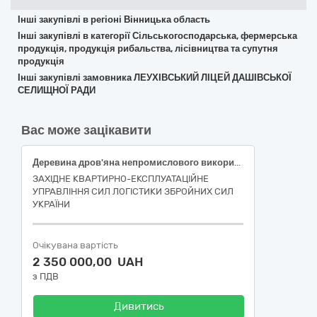
Інші закупівлі в регіоні Вінницька область
Інші закупівлі в категорії Сільськогосподарська, фермерська
продукція, продукція рибальства, лісівництва та супутня
продукція
Інші закупівлі замовника ЛЕУХІВСЬКИЙ ЛІЦЕЙ ДАШІВСЬКОЇ
СЕЛИЩНОЇ РАДИ
Вас може зацікавити
Деревина дров'яна непромислового використання 2 група ДК 021- 2015 - 03413000-8 – Паливна деревина
ЗАХІДНЕ КВАРТИРНО-ЕКСПЛУАТАЦІЙНЕ
УПРАВЛІННЯ СИЛ ЛОГІСТИКИ ЗБРОЙНИХ СИЛ
УКРАЇНИ
Очікувана вартість
2 350 000,00 UAH
з ПДВ
Дивитись