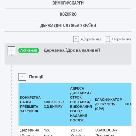
ВИМОГИ/СКАРГИ
DOZORRO
ДЕРЖАУДИТСЛУЖБА УКРАЇНИ
+
-
відкрити всі
закрити всі
-
Деревина (Дрова паливні)
Активний
-
Позиції
АДРЕСА
ДОСТАВКИ /
КОНКРЕТНА
СТРОК
КЛАСИФІКАТОР
НАЗВА
КІЛЬКІСТЬ /
ПОСТАВКИ/
ДК 021:2015
КЛАСИ
ПРЕДМЕТА
ОД.ВИМІРУ
ВИКОНАННЯ
(CPV)
ЗАКУПІВЛІ
РОБІТ/
НАДАННЯ
ПОСЛУГ:
Деревина
126
22753
03410000-7
(Дрова
метр
Україна
Деревина