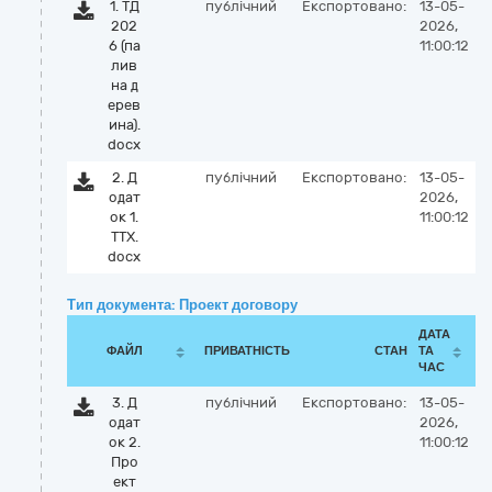
1. ТД
публічний
Експортовано:
13-05-
202
2026,
6 (па
11:00:12
лив
на д
ерев
ина).
docx
2. Д
публічний
Експортовано:
13-05-
одат
2026,
ок 1.
11:00:12
ТТХ.
docx
Тип документа: Проект договору
ДАТА
ФАЙЛ
ПРИВАТНІСТЬ
СТАН
ТА
ЧАС
3. Д
публічний
Експортовано:
13-05-
одат
2026,
ок 2.
11:00:12
Про
ект