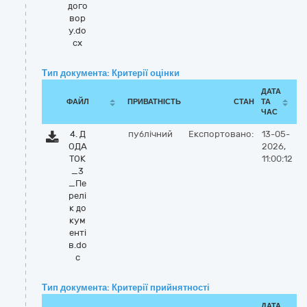
дого
вор
у.do
cx
Тип документа: Критерії оцінки
ДАТА
ФАЙЛ
ПРИВАТНІСТЬ
СТАН
ТА
ЧАС
4. Д
публічний
Експортовано:
13-05-
ОДА
2026,
ТОК
11:00:12
_3
_Пе
релі
к до
кум
енті
в.do
c
Тип документа: Критерії прийнятності
ДАТА