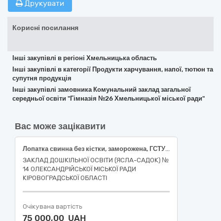
Друкувати
Корисні посилання
Інші закупівлі в регіоні Хмельницька область
Інші закупівлі в категорії Продукти харчування, напої, тютюн та
супутня продукція
Інші закупівлі замовника Комунальний заклад загальної
середньої освіти "Гімназія №26 Хмельницької міської ради"
Вас може зацікавити
Лопатка свинна без кістки, заморожена, ГСТУ 46.019; Куряча грудка без кістки, заморожена, ДСТУ 3143
ЗАКЛАД ДОШКІЛЬНОЇ ОСВІТИ (ЯСЛА-САДОК) №
14 ОЛЕКСАНДРІЙСЬКОЇ МІСЬКОЇ РАДИ
КІРОВОГРАДСЬКОЇ ОБЛАСТІ
Очікувана вартість
75 000,00 UAH