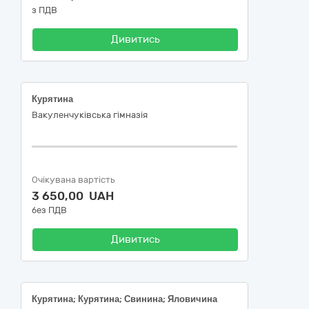
з ПДВ
Дивитись
Курятина
Вакуленчуківська гімназія
Очікувана вартість
3 650,00 UAH
без ПДВ
Дивитись
Курятина; Курятина; Свинина; Яловичина