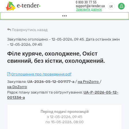
0 800 30 77 55
support@e-tender.ua
UK
Замовити дзвінок
Повернутись назад
Закупівлю оголошено - 12-05-2026, 09:45. Дата останніх змін
- 12-05-2026, 09:45
Філе куряче, охолоджене, Окіст
свинний, без кістки, охолоджений.
Оголошення про проведення.pdf
Закупівля:
UA-2026-05-12-001177-a
/
на ProZorro
/
на DoZorro
Рядок плану закупівлі та обґрунтування:
UA-P-2026-05-12-
001334-a
Період подачі пропозицій
з 12-05-2026, 09:45
по 15-05-2026, 08:00