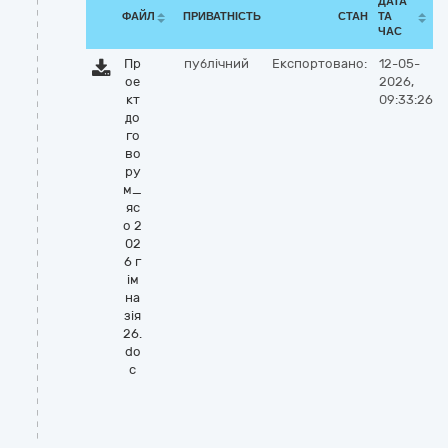
ДАТА
ФАЙЛ
ПРИВАТНІСТЬ
СТАН
ТА
ЧАС
Пр
публічний
Експортовано:
12-05-
ое
2026,
кт
09:33:26
до
го
во
ру
м_
яс
о 2
02
6 г
ім
на
зія
26.
do
c