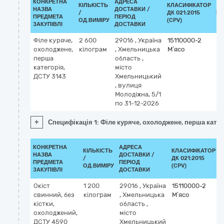
КОНКРЕТНА
АДРЕСА
КІЛЬКІСТЬ
КЛАСИФІКАТОР
НАЗВА
ДОСТАВКИ /
/
ДК 021:2015
КЛ
ПРЕДМЕТА
ПЕРІОД
ОД.ВИМІРУ
(CPV)
ЗАКУПІВЛІ
ДОСТАВКИ
Філе куряче,
2 600
29016
,
Україна
15110000-2
охолоджене,
кілограм
,
Хмельницька
М’ясо
перша
область
,
категорія,
місто
ДСТУ 3143
Хмельницький
,
вулиця
Молодіжна, 5/1
по 31-12-2026
+
Специфікація 1: Філе куряче, охолоджене, перша катег
КОНКРЕТНА
АДРЕСА
КІЛЬКІСТЬ
КЛАСИФІКАТОР
НАЗВА
ДОСТАВКИ /
/
ДК 021:2015
ПРЕДМЕТА
ПЕРІОД
ОД.ВИМІРУ
(CPV)
ЗАКУПІВЛІ
ДОСТАВКИ
Окіст
1 200
29016
,
Україна
15110000-2
свинний, без
кілограм
,
Хмельницька
М’ясо
кістки,
область
,
охолоджений,
місто
ДСТУ 4590
Хмельницький