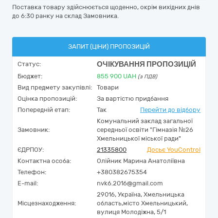
Поставка товару здійснюється щоденно, окрім вихідних днів
до 6:30 ранку на склад Замовника.
ЗАПИТ (ЦІНИ) ПРОПОЗИЦІЙ
ОЧІКУВАННЯ ПРОПОЗИЦІЙ
Статус:
Бюджет:
855 900
UAH
(з ПДВ)
Вид предмету закупівлі:
Товари
Оцінка пропозицій:
За вартістю придбання
Попередній етап:
Так
Перейти до відбору
Комунальний заклад загальної
Замовник:
середньої освіти "Гімназія №26
Хмельницької міської ради"
ЄДРПОУ:
21335800
Досьє YouControl
Контактна особа:
Олійник Марина Анатоліївна
Телефон:
+380382675354
E-mail:
nvk6.2016@gmail.com
29016,
Україна
,
Хмельницька
Місцезнаходження:
область,
місто Хмельницький,
вулиця Молодіжна, 5/1