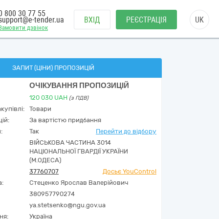
0 800 30 77 55
support@e-tender.ua
ВХІД
РЕЄСТРАЦІЯ
UK
Замовити дзвінок
ЗАПИТ (ЦІНИ) ПРОПОЗИЦІЙ
ОЧІКУВАННЯ ПРОПОЗИЦІЙ
120 030
UAH
(з ПДВ)
купівлі:
Товари
ій:
За вартістю придбання
:
Так
Перейти до відбору
ВІЙСЬКОВА ЧАСТИНА 3014
НАЦІОНАЛЬНОЇ ГВАРДІЇ УКРАЇНИ
(М.ОДЕСА)
37760707
Досьє YouControl
а:
Стеценко Ярослав Валерійович
380957790274
ya.stetsenko@ngu.gov.ua
ня:
Україна