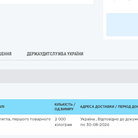
ШЕННЯ
ДЕРЖАУДИТСЛУЖБА УКРАЇНИ
КІЛЬКІСТЬ /
ВЛІ
АДРЕСА ДОСТАВКИ / ПЕРІОД Д
ОД.ВИМІРУ
стигла, першого товарного
2 000
Україна
,
Відповідно до докум
кілограм
по 30-08-2026