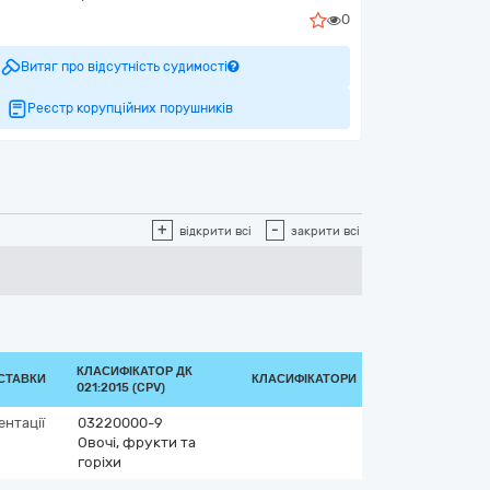
0
Витяг про відсутність судимості
Реєстр корупційних порушників
+
-
відкрити всі
закрити всі
КЛАСИФІКАТОР ДК
ОСТАВКИ
КЛАСИФІКАТОРИ
021:2015 (CPV)
ентації
03220000-9
Овочі, фрукти та
горіхи