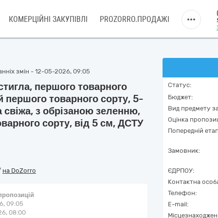
КОМЕРЦІЙНІ ЗАКУПІВЛІ
PROZORRO.ПРОДАЖІ
нніх змін - 12-05-2026, 09:05
остигла, першого товарного
Статус:
й першого товарного сорту, 5-
Бюджет:
Вид предмету за
 свіжа, з обрізаною зеленню,
Оцінка пропозиц
варного сорту, від 5 см, ДСТУ
Попередній етап
Замовник:
/
на DoZorro
ЄДРПОУ:
Контактна особ
Телефон:
 пропозицій
6, 09:05
E-mail:
6, 08:00
Місцезнаходжен