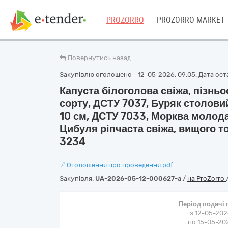
PROZORRO
PROZORRO MARKET
Повернутись назад
Закупівлю оголошено - 12-05-2026, 09:05. Дата оста
Капуста білоголова свіжа, пізнь
сорту, ДСТУ 7037, Буряк столови
10 см, ДСТУ 7033, Морква молода
Цибуля ріпчаста свіжа, вищого то
3234
Оголошення про проведення.pdf
Закупівля:
UA-2026-05-12-000627-a
/
на ProZorro
Період подачі
з 12-05-202
по 15-05-202