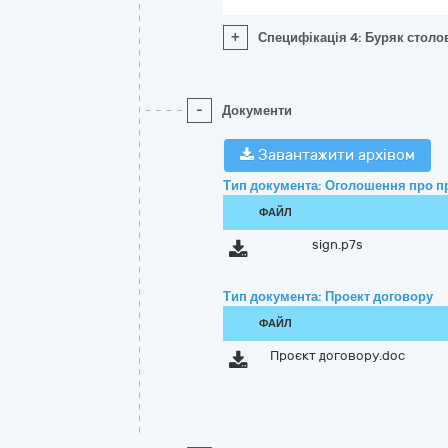
+
Специфікація 4: Буряк столо
-
Документи
Завантажити архівом
Тип документа: Оголошення про п
ФАЙЛ
sign.p7s
Тип документа: Проект договору
ФАЙЛ
Проєкт договору.doc