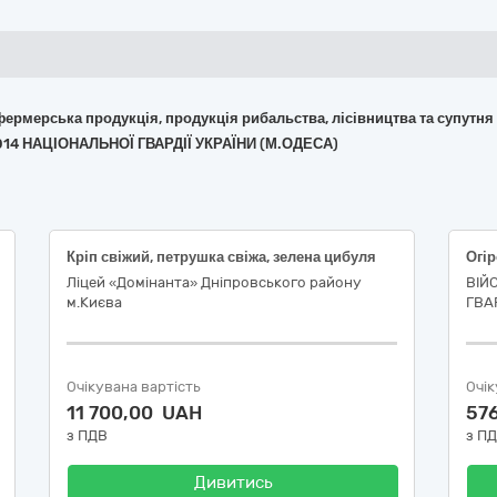
 фермерська продукція, продукція рибальства, лісівництва та супутня
014 НАЦІОНАЛЬНОЇ ГВАРДІЇ УКРАЇНИ (М.ОДЕСА)
Кріп свіжий, петрушка свіжа, зелена цибуля
Огір
Ліцей «Домінанта» Дніпровського району
ВІЙ
м.Києва
ГВАР
Очікувана вартість
Очік
11 700,00 UAH
57
з ПДВ
з П
Дивитись