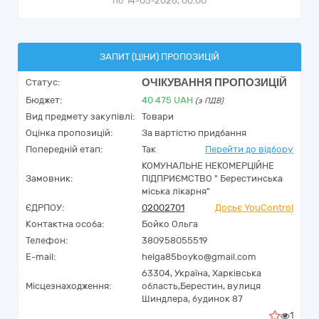
по 14-05-2026, 00:00
ЗАПИТ (ЦІНИ) ПРОПОЗИЦІЙ
ОЧІКУВАННЯ ПРОПОЗИЦІЙ
Статус:
Бюджет:
40 475
UAH
(з ПДВ)
Вид предмету закупівлі:
Товари
Оцінка пропозицій:
За вартістю придбання
Попередній етап:
Так
Перейти до відбору
КОМУНАЛЬНЕ НЕКОМЕРЦІЙНЕ
Замовник:
ПІДПРИЄМСТВО " Берестинська
міська лікарня"
ЄДРПОУ:
02002701
Досьє YouControl
Контактна особа:
Бойко Ольга
Телефон:
380958055519
E-mail:
helga85boyko@gmail.com
63304,
Україна
,
Харківська
Місцезнаходження:
область,
Берестин,
вулиця
Шиндлера, будинок 87
1