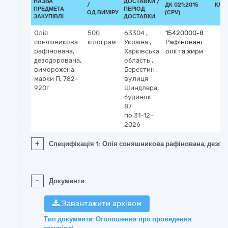
НАЗВА
ДОСТАВКИ /
/
ДК 021:2015
КЛА
ПРЕДМЕТА
ПЕРІОД
ОД.ВИМІРУ
(CPV)
ЗАКУПІВЛІ
ДОСТАВКИ
Олія
500
63304
,
15420000-8
соняшникова
кілограм
Україна
,
Рафіновані
рафінована,
Харківська
олії та жири
дезодорована,
область
,
виморожена,
Берестин
,
марки П, 782-
вулиця
920г
Шиндлера,
будинок
87
по 31-12-
2026
+
Специфікація 1: Олія соняшникова рафінована, дезод
-
Документи
Завантажити архівом
Тип документа: Оголошення про проведення