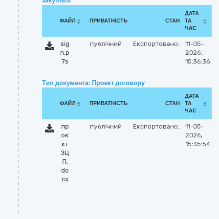
закупівлі
ДАТА
ФАЙЛ
ПРИВАТНІСТЬ
СТАН
ТА
ЧАС
sig
публічний
Експортовано:
11-05-
n.p
2026,
7s
15:36:36
Тип документа: Проект договору
ДАТА
ФАЙЛ
ПРИВАТНІСТЬ
СТАН
ТА
ЧАС
пр
публічний
Експортовано:
11-05-
оє
2026,
кт
15:35:54
ЗЦ
П.
do
cx