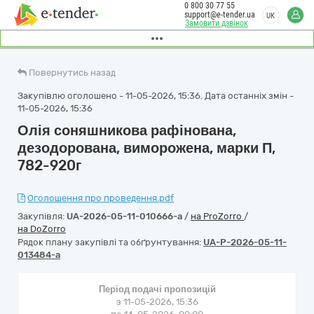
0 800 30 77 55
support@e-tender.ua
UK
Замовити дзвінок
Повернутись назад
Закупівлю оголошено - 11-05-2026, 15:36. Дата останніх змін -
11-05-2026, 15:36
Олія соняшникова рафінована,
дезодорована, виморожена, марки П,
782-920г
Оголошення про проведення.pdf
Закупівля:
UA-2026-05-11-010666-a
/
на ProZorro
/
на DoZorro
Рядок плану закупівлі та обґрунтування:
UA-P-2026-05-11-
013484-a
Період подачі пропозицій
з 11-05-2026, 15:36