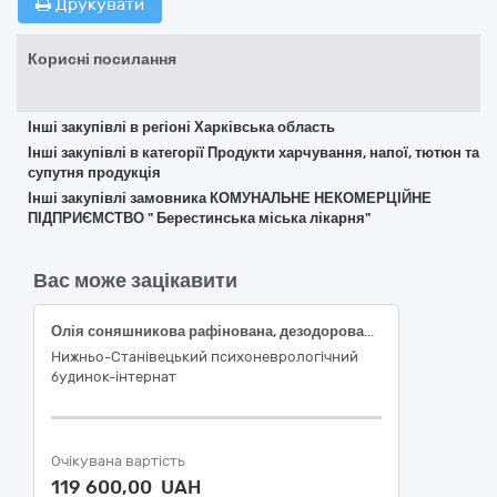
Друкувати
Корисні посилання
Інші закупівлі в регіоні Харківська область
Інші закупівлі в категорії Продукти харчування, напої, тютюн та
супутня продукція
Інші закупівлі замовника КОМУНАЛЬНЕ НЕКОМЕРЦІЙНЕ
ПІДПРИЄМСТВО " Берестинська міська лікарня"
Вас може зацікавити
Олія соняшникова рафінована, дезодорована, виморожена, марки П, 4500-4600г
Нижньо-Станівецький психоневрологічний
будинок-інтернат
Очікувана вартість
119 600,00 UAH