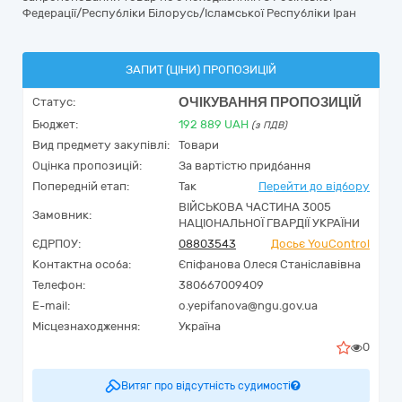
Федерації/Республіки Білорусь/Ісламської Республіки Іран
ЗАПИТ (ЦІНИ) ПРОПОЗИЦІЙ
ОЧІКУВАННЯ ПРОПОЗИЦІЙ
Статус:
Бюджет:
192 889
UAH
(з ПДВ)
Вид предмету закупівлі:
Товари
Оцінка пропозицій:
За вартістю придбання
Попередній етап:
Так
Перейти до відбору
ВІЙСЬКОВА ЧАСТИНА 3005
Замовник:
НАЦІОНАЛЬНОЇ ГВАРДІЇ УКРАЇНИ
ЄДРПОУ:
08803543
Досьє YouControl
Контактна особа:
Єпіфанова Олеся Станіславівна
Телефон:
380667009409
E-mail:
o.yepifanova@ngu.gov.ua
Місцезнаходження:
Україна
0
Витяг про відсутність судимості