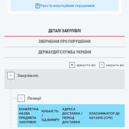
Реєстр корупційних порушників
ДЕТАЛІ ЗАКУПІВЛІ
ЗВЕРНЕННЯ ПРО ПОРУШЕННЯ
ДЕРЖАУДИТСЛУЖБА УКРАЇНИ
+
-
відкрити всі
закрити всі
-
Закупівля:
-
Позиції
КОНКРЕТНА
АДРЕСА
КІЛЬКІСТЬ
НАЗВА
ДОСТАВКИ /
КЛАСИФІКАТОР ДК
/
ПРЕДМЕТА
ПЕРІОД
021:2015 (CPV)
ОД.ВИМІРУ
ЗАКУПІВЛІ
ДОСТАВКИ