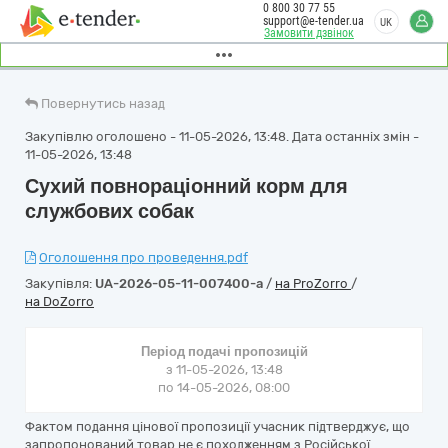
0 800 30 77 55
support@e-tender.ua
UK
Замовити дзвінок
Повернутись назад
Закупівлю оголошено - 11-05-2026, 13:48. Дата останніх змін -
11-05-2026, 13:48
Сухий повнораціонний корм для
службових собак
Оголошення про проведення.pdf
Закупівля:
UA-2026-05-11-007400-a
/
на ProZorro
/
на DoZorro
Період подачі пропозицій
з 11-05-2026, 13:48
по 14-05-2026, 08:00
Фактом подання цінової пропозиції учасник підтверджує, що
запропонований товар не є походженням з Російської