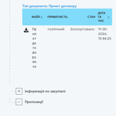
Тип документа: Проект договору
ДАТА
ФАЙЛ
ПРИВАТНІСТЬ
СТАН
ТА
ЧАС
Пр
публічний
Експортовано:
11-05-
ое
2026,
кт
13:48:25
до
го
во
ру.
do
cx
+
Інформація по закупівлі
-
Пропозиції