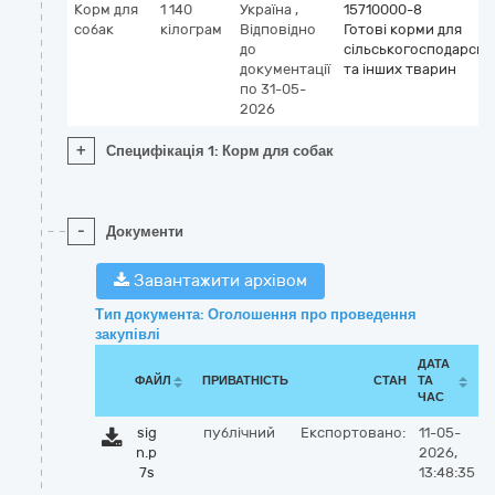
Корм для
1 140
Україна
,
15710000-8
собак
кілограм
Відповідно
Готові корми для
до
сільськогосподарськ
документації
та інших тварин
по 31-05-
2026
+
Специфікація 1: Корм для собак
-
Документи
Завантажити архівом
Тип документа: Оголошення про проведення
закупівлі
ДАТА
ФАЙЛ
ПРИВАТНІСТЬ
СТАН
ТА
ЧАС
sig
публічний
Експортовано:
11-05-
n.p
2026,
7s
13:48:35