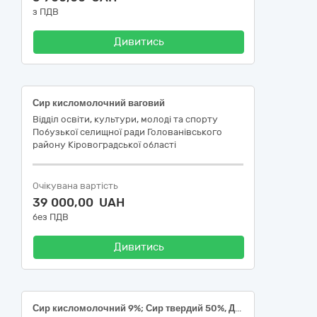
з ПДВ
Дивитись
Сир кисломолочний ваговий
Відділ освіти, культури, молоді та спорту
Побузької селищної ради Голованівського
району Кіровоградської області
Очікувана вартість
39 000,00 UAH
без ПДВ
Дивитись
Сир кисломолочний 9%; Сир твердий 50%, ДСТУ 6003/ДСТУ 4421