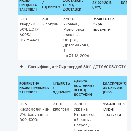
НАЗВА
ДОСТАВКИ /
/
ДК 021:2015
КЛАС
ПРЕДМЕТА
ПЕРІОД
ОД.ВИМІРУ
(CPV)
ЗАКУПІВЛІ
ДОСТАВКИ
Сир
500
35800
,
15540000-5
твердий
кілограм
Україна
,
Сирні
50%, ДСТУ
Рівненська
продукти
6003/
область
,
ДСТУ 4421
Острог
,
Драгоманова,
1
по 31-12-2026
+
Специфікація 1: Сир твердий 50%, ДСТУ 6003/ДСТУ 4
АДРЕСА
КОНКРЕТНА
КІЛЬКІСТЬ
КЛАСИФІКАТОР
ДОСТАВКИ /
НАЗВА ПРЕДМЕТА
/
ДК 021:2015
ПЕРІОД
ЗАКУПІВЛІ
ОД.ВИМІРУ
(CPV)
ДОСТАВКИ
Сир
3 000
35800
,
15540000-5
кисломолочний
кілограм
Україна
,
Сирні
9%, фасування
Рівненська
продукти
800-1000г
область
,
Острог
,
Драгоманова,