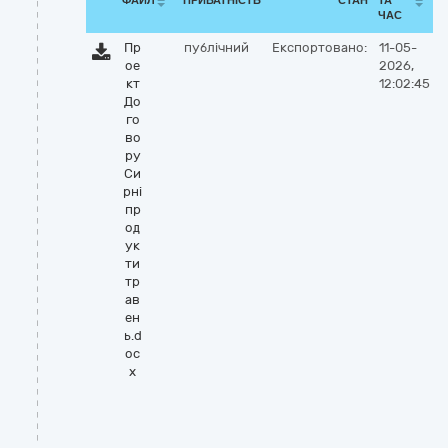
ФАЙЛ
ПРИВАТНІСТЬ
СТАН
ТА
ЧАС
Пр
публічний
Експортовано:
11-05-
ое
2026,
кт
12:02:45
До
го
во
ру
Си
рні
пр
од
ук
ти
тр
ав
ен
ь.d
oc
x