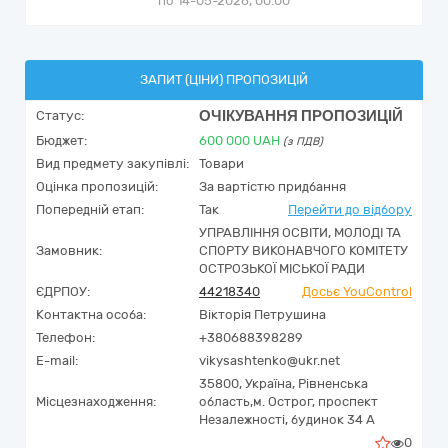
по 14-05-2026, 00:00
ЗАПИТ (ЦІНИ) ПРОПОЗИЦІЙ
ОЧІКУВАННЯ ПРОПОЗИЦІЙ
Статус:
Бюджет:
600 000
UAH
(з ПДВ)
Вид предмету закупівлі:
Товари
Оцінка пропозицій:
За вартістю придбання
Попередній етап:
Так
Перейти до відбору
УПРАВЛІННЯ ОСВІТИ, МОЛОДІ ТА
Замовник:
СПОРТУ ВИКОНАВЧОГО КОМІТЕТУ
ОСТРОЗЬКОЇ МІСЬКОЇ РАДИ
ЄДРПОУ:
44218340
Досьє YouControl
Контактна особа:
Вікторія Петрушина
Телефон:
+380688398289
E-mail:
vikysashtenko@ukr.net
35800,
Україна
,
Рівненська
Місцезнаходження:
область,
м. Острог,
проспект
Незалежності, будинок 34 А
0