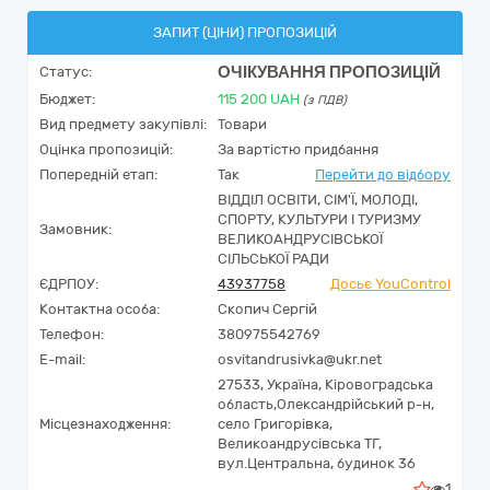
ЗАПИТ (ЦІНИ) ПРОПОЗИЦІЙ
ОЧІКУВАННЯ ПРОПОЗИЦІЙ
Статус:
Бюджет:
115 200
UAH
(з ПДВ)
Вид предмету закупівлі:
Товари
Оцінка пропозицій:
За вартістю придбання
Попередній етап:
Так
Перейти до відбору
ВІДДІЛ ОСВІТИ, СІМ'Ї, МОЛОДІ,
СПОРТУ, КУЛЬТУРИ І ТУРИЗМУ
Замовник:
ВЕЛИКОАНДРУСІВСЬКОЇ
СІЛЬСЬКОЇ РАДИ
ЄДРПОУ:
43937758
Досьє YouControl
Контактна особа:
Скопич Сергій
Телефон:
380975542769
E-mail:
osvitandrusivka@ukr.net
27533,
Україна
,
Кіровоградська
область,
Олександрійський р-н,
Місцезнаходження:
село Григорівка,
Великоандрусівська ТГ,
вул.Центральна, будинок 36
1