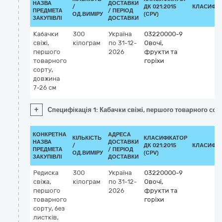
НАЗВА
ДОСТАВКИ
/
ДК 021:2015
КЛАСИФІК
ПРЕДМЕТА
/ ПЕРІОД
ОД.ВИМІРУ
(CPV)
ЗАКУПІВЛІ
ДОСТАВКИ
Кабачки
300
Україна
03220000-9
свіжі,
кілограм
по 31-12-
Овочі,
першого
2026
фрукти та
товарного
горіхи
сорту,
довжина
7-26 см
+
Специфікація 1: Кабачки свіжі, першого товарного сор
КОНКРЕТНА
АДРЕСА
КІЛЬКІСТЬ
КЛАСИФІКАТОР
НАЗВА
ДОСТАВКИ
/
ДК 021:2015
КЛАСИФІК
ПРЕДМЕТА
/ ПЕРІОД
ОД.ВИМІРУ
(CPV)
ЗАКУПІВЛІ
ДОСТАВКИ
Редиска
300
Україна
03220000-9
свіжа,
кілограм
по 31-12-
Овочі,
першого
2026
фрукти та
товарного
горіхи
сорту, без
листків,