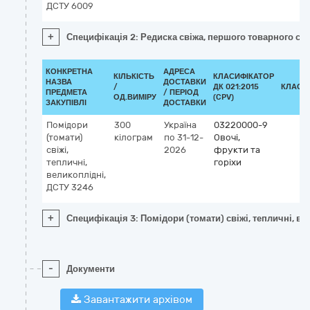
ДСТУ 6009
+
Специфікація 2: Редиска свіжа, першого товарного сор
КОНКРЕТНА
АДРЕСА
КІЛЬКІСТЬ
КЛАСИФІКАТОР
НАЗВА
ДОСТАВКИ
/
ДК 021:2015
КЛАСИ
ПРЕДМЕТА
/ ПЕРІОД
ОД.ВИМІРУ
(CPV)
ЗАКУПІВЛІ
ДОСТАВКИ
Помідори
300
Україна
03220000-9
(томати)
кілограм
по 31-12-
Овочі,
свіжі,
2026
фрукти та
тепличні,
горіхи
великоплідні,
ДСТУ 3246
+
Специфікація 3: Помідори (томати) свіжі, тепличні, в
-
Документи
Завантажити архівом