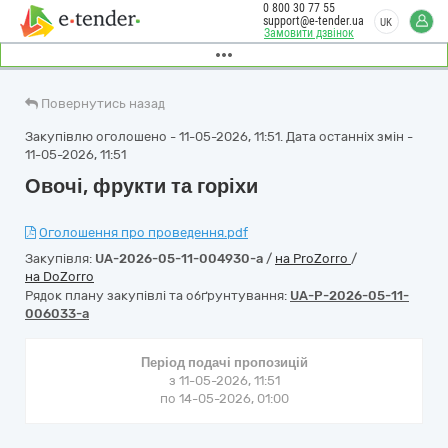
0 800 30 77 55
support@e-tender.ua
UK
Замовити дзвінок
Повернутись назад
Закупівлю оголошено - 11-05-2026, 11:51. Дата останніх змін -
11-05-2026, 11:51
Овочі, фрукти та горіхи
Оголошення про проведення.pdf
Закупівля:
UA-2026-05-11-004930-a
/
на ProZorro
/
на DoZorro
Рядок плану закупівлі та обґрунтування:
UA-P-2026-05-11-
006033-a
Період подачі пропозицій
з 11-05-2026, 11:51
по 14-05-2026, 01:00