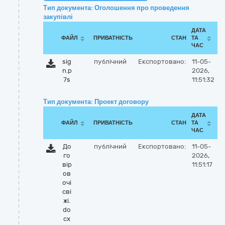
Тип документа: Оголошення про проведення
закупівлі
ДАТА
ФАЙЛ
ПРИВАТНІСТЬ
СТАН
ТА
ЧАС
sig
публічний
Експортовано:
11-05-
n.p
2026,
7s
11:51:32
Тип документа: Проект договору
ДАТА
ФАЙЛ
ПРИВАТНІСТЬ
СТАН
ТА
ЧАС
До
публічний
Експортовано:
11-05-
го
2026,
вір
11:51:17
ов
очі
сві
жі.
do
cx