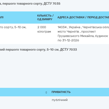
а, першого товарного сорту, ДСТУ 7035
КІЛЬКІСТЬ /
ВЛІ
АДРЕСА ДОСТАВКИ / ПЕРІОД ДОСТА
ОД.ВИМІРУ
 сорту, 5-10 см,
2 000
14034
,
Україна
,
Чернігівська обл
кілограм
місто Чернігів
,
проспект
Грушевського Михайла, будинок 
по 31-12-2026
вий першого товарного сорту, 5-10 см, ДСТУ 7033
ПРИВАТНІСТЬ
публічний