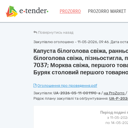
PROZORRO
PROZORRO MARKET
Повернутись назад
Закупівлю оголошено - 11-05-2026, 09:46. Дата остан
Капуста білоголова свіжа, раннь
білоголова свіжа, пізньостигла,
7037; Морква свіжа, першого тов
Буряк столовий першого товарног
Оголошення про проведення.pdf
Закупівля:
UA-2026-05-11-001190-a
/
на ProZorro
/
Рядок плану закупівлі та обґрунтування:
UA-P-202
Період подачі
з 11-05-202
по 14-05-202