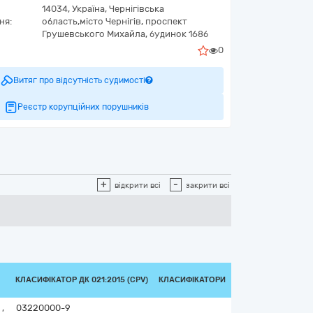
14034,
Україна
,
Чернігівська
ня:
область,
місто Чернігів,
проспект
Грушевського Михайла, будинок 168б
0
Витяг про відсутність судимості
Реєстр корупційних порушників
+
-
відкрити всі
закрити всі
КЛАСИФІКАТОР ДК 021:2015 (CPV)
КЛАСИФІКАТОРИ
ь
,
03220000-9