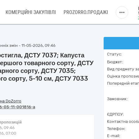
КОМЕРЦІЙНІ ЗАКУПІВЛІ
PROZORRO.ПРОДАЖІ
ніх змін - 11-05-2026, 09:46
остигла, ДСТУ 7037; Капуста
Статус:
 першого товарного сорту, ДСТУ
Бюджет:
Вид предмету за
арного сорту, ДСТУ 7035;
Оцінка пропозиц
о сорту, 5-10 см, ДСТУ 7033
Попередній етап
Замовник:
на DoZorro
6-05-11-001816-a
ЄДРПОУ:
Контактна особ
 пропозицій
6, 09:46
Телефон:
6, 07:00
E-mail: