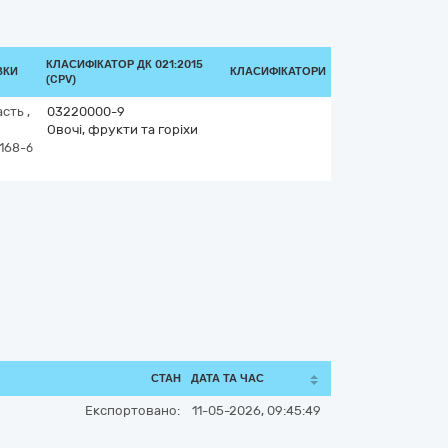
КЛАСИФІКАТОР ДК 021:2015
ВКИ
КЛАСИФІКАТОРИ
(CPV)
асть
,
03220000-9
Овочі, фрукти та горіхи
168-б
СТАН
ДАТА ТА ЧАС
Експортовано:
11-05-2026, 09:45:49