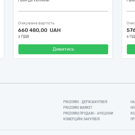
ГВАРДІЇ УКРАЇНИ
ГВАР
Очікувана вартість
Очік
660 480,00 UAH
57
з ПДВ
з П
Дивитись
PROZORRO - ДЕРЖЗАКУПІВЛІ
НА
PROZORRO MARKET
НО
PROZORRO.ПРОДАЖІ - АУКЦІОНИ
КО
КОМЕРЦІЙНІ ЗАКУПІВЛІ
ПР