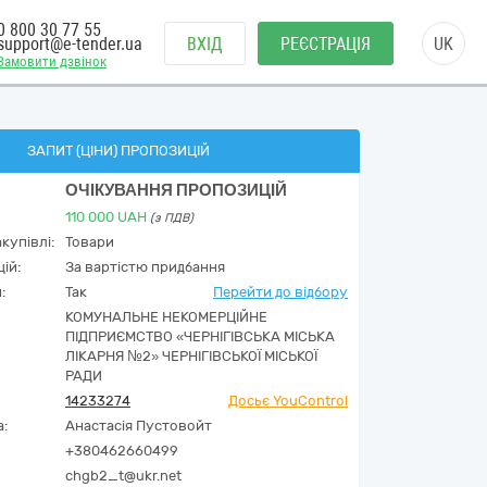
0 800 30 77 55
support@e-tender.ua
ВХІД
РЕЄСТРАЦІЯ
UK
Замовити дзвінок
ЗАПИТ (ЦІНИ) ПРОПОЗИЦІЙ
ОЧІКУВАННЯ ПРОПОЗИЦІЙ
110 000
UAH
(з ПДВ)
купівлі:
Товари
ій:
За вартістю придбання
:
Так
Перейти до відбору
КОМУНАЛЬНЕ НЕКОМЕРЦІЙНЕ
ПІДПРИЄМСТВО «ЧЕРНІГІВСЬКА МІСЬКА
ЛІКАРНЯ №2» ЧЕРНІГІВСЬКОЇ МІСЬКОЇ
РАДИ
14233274
Досьє YouControl
а:
Анастасія Пустовойт
+380462660499
chgb2_t@ukr.net