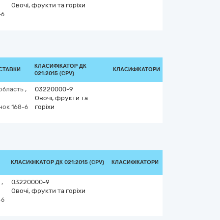
Овочі, фрукти та горіхи
-б
КЛАСИФІКАТОР ДК
ОСТАВКИ
КЛАСИФІКАТОРИ
021:2015 (CPV)
 область
,
03220000-9
Овочі, фрукти та
нок 168-б
горіхи
КЛАСИФІКАТОР ДК 021:2015 (CPV)
КЛАСИФІКАТОРИ
ь
,
03220000-9
Овочі, фрукти та горіхи
-б