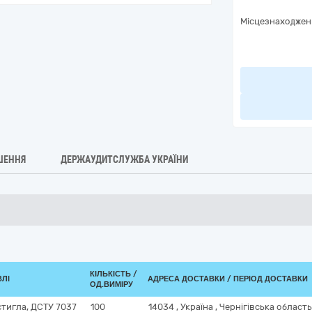
Місцезнаходжен
ШЕННЯ
ДЕРЖАУДИТСЛУЖБА УКРАЇНИ
КІЛЬКІСТЬ /
ВЛІ
АДРЕСА ДОСТАВКИ / ПЕРІОД ДОСТАВКИ
ОД.ВИМІРУ
стигла, ДСТУ 7037
100
14034
,
Україна
,
Чернігівська област