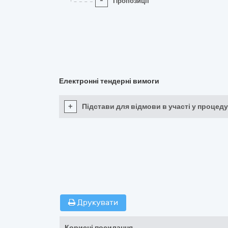
-
Пропозиції
Електронні тендерні вимоги
+
Підстави для відмови в участі у процеду
Друкувати
Корисні посилання