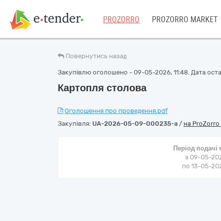
PROZORRO
PROZORRO MARKET
Повернутись назад
Закупівлю оголошено - 09-05-2026, 11:48. Дата остан
Картопля столова
Оголошення про проведення.pdf
Закупівля:
UA-2026-05-09-000235-a
/
на ProZorro
Період подачі
з 09-05-202
по 13-05-202