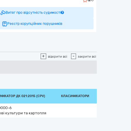
Витяг про відсутність судимості
Реєстр корупційних порушників
+
-
відкрити всі
закрити всі
ФІКАТОР ДК 021:2015 (CPV)
КЛАСИФІКАТОРИ
0000-6
ві культури та картопля