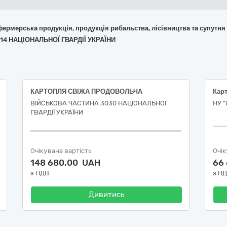
 фермерська продукція, продукція рибальства, лісівництва та супутня
114 НАЦІОНАЛЬНОЇ ГВАРДІЇ УКРАЇНИ
КАРТОПЛЯ СВІЖА ПРОДОВОЛЬЧА
Кар
ВІЙСЬКОВА ЧАСТИНА 3030 НАЦІОНАЛЬНОЇ
НУ "
ГВАРДІЇ УКРАЇНИ
Очікувана вартість
Очік
148 680,00 UAH
66
з ПДВ
з П
Дивитись