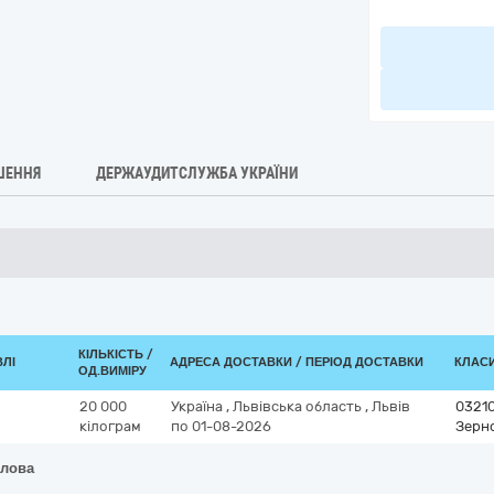
ШЕННЯ
ДЕРЖАУДИТСЛУЖБА УКРАЇНИ
КІЛЬКІСТЬ /
ВЛІ
АДРЕСА ДОСТАВКИ / ПЕРІОД ДОСТАВКИ
КЛАСИ
ОД.ВИМІРУ
20 000
Україна
,
Львівська область
,
Львів
0321
кілограм
по 01-08-2026
Зерно
олова