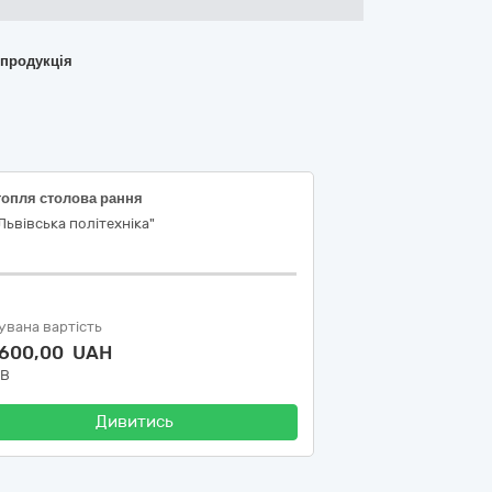
 продукція
топля столова рання
Львівська політехніка"
увана вартість
 600,00 UAH
ДВ
Дивитись