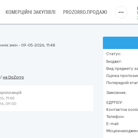
КОМЕРЦІЙНІ ЗАКУПІВЛІ
PROZORRO.ПРОДАЖІ
ніх змін - 09-05-2026, 11:48
Статус:
Бюджет:
Вид предмету за
Оцінка пропозиц
/
на DoZorro
Попередній етап
 пропозицій
Замовник:
6, 11:48
ЄДРПОУ:
6, 09:00
Контактна особ
Телефон:
E-mail:
Місцезнаходжен