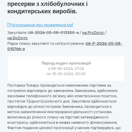
пресерви з хлібобулочних і
кондитерських виробів.
Оголошення про проведення.pdf
Закупівля:
UA-2026-05-08-013300-a
/
на ProZorro
/
на DoZorro
Рядок плану закупівлі та обґрунтування:
UA-P-2026-05-08-
015766-a
Період подачі пропозицій
з 08-05-2026, 21:02
по 13-05-2026, 00:00
Поставка Товару проводиться невеликими партіями за
потребою відповідно до замовлень Замовника, здійснених
засобами телефонного зв’язку або електронною поштою,
протягом 1 (одного) робочого дня. Закупівля здійснюється
відповідно до річної потреби Замовника, проводиться з
метою забезпечення безперервної діяльності установи,
включена до річного плану на підставі затвердженого
кошторису, здійснюється в межах наявного фінансування.
Фактом подання цінової пропозиції учасник підтверджує, що