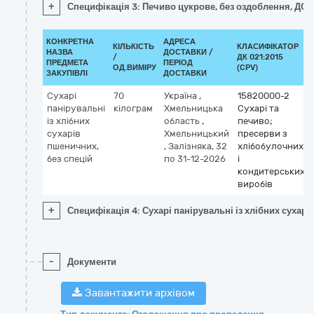
+
Специфікація 3: Печиво цукрове, без оздоблення, ДСТ
КОНКРЕТНА
АДРЕСА
КІЛЬКІСТЬ
КЛАСИФІКАТОР
НАЗВА
ДОСТАВКИ /
/
ДК 021:2015
ПРЕДМЕТА
ПЕРІОД
ОД.ВИМІРУ
(CPV)
ЗАКУПІВЛІ
ДОСТАВКИ
Сухарі
70
Україна
,
15820000-2
панірувальні
кілограм
Хмельницька
Сухарі та
із хлібних
область
,
печиво;
сухарів
Хмельницький
пресерви з
пшеничних,
,
Залізняка, 32
хлібобулочних
без спецій
по 31-12-2026
і
кондитерських
виробів
+
Специфікація 4: Сухарі панірувальні із хлібних сухарі
-
Документи
Завантажити архівом