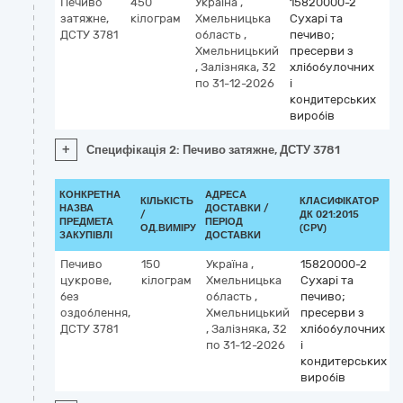
Печиво
450
Україна
,
15820000-2
затяжне,
кілограм
Хмельницька
Сухарі та
ДСТУ 3781
область
,
печиво;
Хмельницький
пресерви з
,
Залізняка, 32
хлібобулочних
по 31-12-2026
і
кондитерських
виробів
+
Специфікація 2: Печиво затяжне, ДСТУ 3781
КОНКРЕТНА
АДРЕСА
КІЛЬКІСТЬ
КЛАСИФІКАТОР
НАЗВА
ДОСТАВКИ /
/
ДК 021:2015
ПРЕДМЕТА
ПЕРІОД
ОД.ВИМІРУ
(CPV)
ЗАКУПІВЛІ
ДОСТАВКИ
Печиво
150
Україна
,
15820000-2
цукрове,
кілограм
Хмельницька
Сухарі та
без
область
,
печиво;
оздоблення,
Хмельницький
пресерви з
ДСТУ 3781
,
Залізняка, 32
хлібобулочних
по 31-12-2026
і
кондитерських
виробів