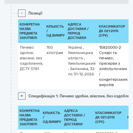
-
Позиції
КОНКРЕТНА
АДРЕСА
КІЛЬКІСТЬ
КЛАСИФІКАТОР
НАЗВА
ДОСТАВКИ /
/
ДК 021:2015
ПРЕДМЕТА
ПЕРІОД
ОД.ВИМІРУ
(CPV)
ЗАКУПІВЛІ
ДОСТАВКИ
Печиво
150
Україна
,
15820000-2
здобне,
кілограм
Хмельницька
Сухарі та
вівсяне, без
область
,
печиво;
оздоблення,
Хмельницький
пресерви з
ДСТУ 3781
,
Залізняка, 32
хлібобулочних
по 31-12-2026
і
кондитерських
виробів
+
Специфікація 1: Печиво здобне, вівсяне, без оздоблен
КОНКРЕТНА
АДРЕСА
КІЛЬКІСТЬ
КЛАСИФІКАТОР
НАЗВА
ДОСТАВКИ /
/
ДК 021:2015
КЛ
ПРЕДМЕТА
ПЕРІОД
ОД.ВИМІРУ
(CPV)
ЗАКУПІВЛІ
ДОСТАВКИ