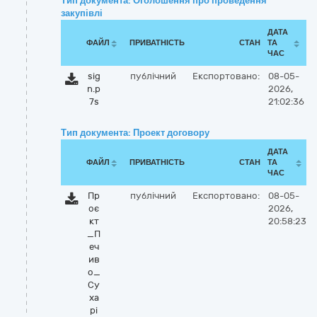
Тип документа: Оголошення про проведення
закупівлі
ДАТА
ФАЙЛ
ПРИВАТНІСТЬ
СТАН
ТА
ЧАС
sig
публічний
Експортовано:
08-05-
n.p
2026,
7s
21:02:36
Тип документа: Проект договору
ДАТА
ФАЙЛ
ПРИВАТНІСТЬ
СТАН
ТА
ЧАС
Пр
публічний
Експортовано:
08-05-
оє
2026,
кт
20:58:23
_П
еч
ив
о_
Су
ха
рі