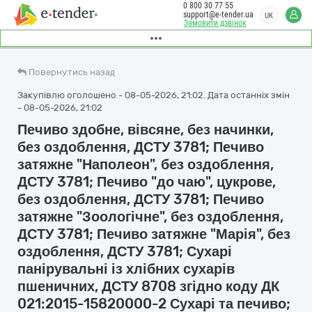
0 800 30 77 55
support@e-tender.ua
UK
Замовити дзвінок
Повернутись назад
Закупівлю оголошено - 08-05-2026, 21:02. Дата останніх змін
- 08-05-2026, 21:02
Печиво здобне, вівсяне, без начинки,
без оздоблення, ДСТУ 3781; Печиво
затяжне "Наполеон", без оздоблення,
ДСТУ 3781; Печиво "до чаю", цукрове,
без оздоблення, ДСТУ 3781; Печиво
затяжне "Зоологічне", без оздоблення,
ДСТУ 3781; Печиво затяжне "Марія", без
оздоблення, ДСТУ 3781; Сухарі
панірувальні із хлібних сухарів
пшеничних, ДСТУ 8708 згідно коду ДК
021:2015-15820000-2 Сухарі та печиво;