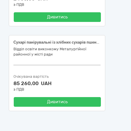
з ПДВ
Дивитись
Сухарі панірувальні із хлібних сухарів пшеничних, без спецій
Відділ освіти виконкому Металургійної
районної у місті ради
Очікувана вартість
85 260,00 UAH
з ПДВ
Дивитись