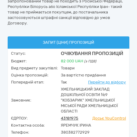
запропонований товар не походить з Російської Федерації,
Республіки Білорусь або Ісламської Республіки Іран- такий
товар не приймається покупцем, до постачальника
застосовуються штрафні санкції відповідно до умов
Договору.
ЗАПИТ (ЦІНИ) ПРОПОЗИЦІЙ
ОЧІКУВАННЯ ПРОПОЗИЦІЙ
Статус:
Бюджет:
82 000
UAH
(з ПДВ)
Вид предмету закупівлі:
Товари
Оцінка пропозицій:
За вартістю придбання
Попередній етап:
Так
Перейти до відбору
ХМЕЛЬНИЦЬКИЙ ЗАКЛАД
ДОШКІЛЬНОЇ ОСВІТИ №9
Замовник:
"КОБЗАРИК" ХМЕЛЬНИЦЬКОЇ
МІСЬКОЇ РАДИ ХМЕЛЬНИЦЬКОЇ
ОБЛАСТІ
ЄДРПОУ:
43181975
Досьє YouControl
Контактна особа:
ЯРЕМЧУК ІРИНА
Телефон:
380382772929