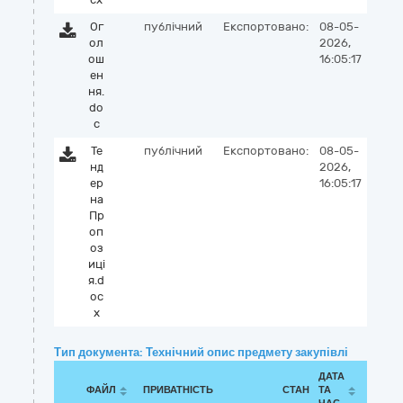
Ог
публічний
Експортовано:
08-05-
ол
2026,
ош
16:05:17
ен
ня.
do
c
Те
публічний
Експортовано:
08-05-
нд
2026,
ер
16:05:17
на
Пр
оп
оз
иці
я.d
oc
x
Тип документа: Технічний опис предмету закупівлі
ДАТА
ФАЙЛ
ПРИВАТНІСТЬ
СТАН
ТА