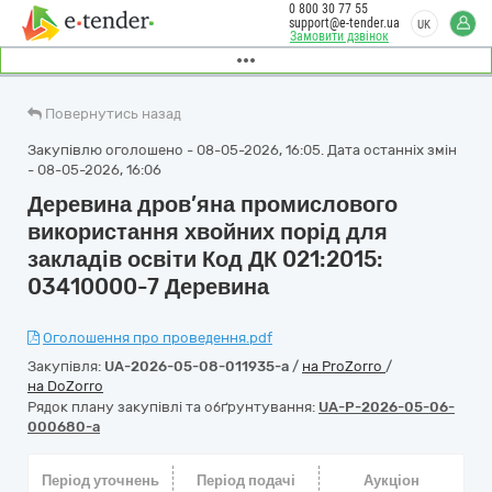
0 800 30 77 55
support@e-tender.ua
UK
Замовити дзвінок
Повернутись назад
Закупівлю оголошено - 08-05-2026, 16:05. Дата останніх змін
- 08-05-2026, 16:06
Деревина дров’яна промислового
використання хвойних порід для
закладів освіти Код ДК 021:2015:
03410000-7 Деревина
Оголошення про проведення.pdf
Закупівля:
UA-2026-05-08-011935-a
/
на ProZorro
/
на DoZorro
Рядок плану закупівлі та обґрунтування:
UA-P-2026-05-06-
000680-a
Період уточнень
Період подачі
Аукціон