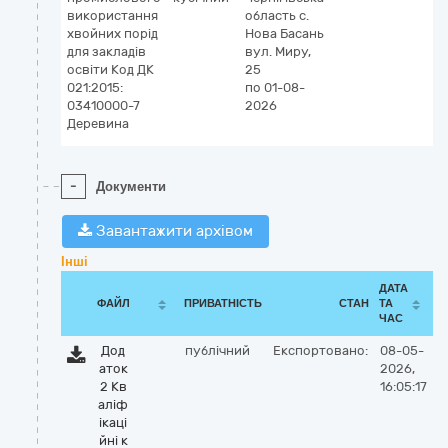
використання
область
с.
хвойних порід
Нова Басань
для закладів
вул. Миру,
освіти Код ДК
25
021:2015:
по 01-08-
03410000-7
2026
Деревина
-
Документи
Завантажити архівом
Інші
ДАТА
ФАЙЛ
ПРИВАТНІСТЬ
СТАН
ТА
ЧАС
Дод
публічний
Експортовано:
08-05-
аток
2026,
2 Кв
16:05:17
аліф
ікаці
йні к