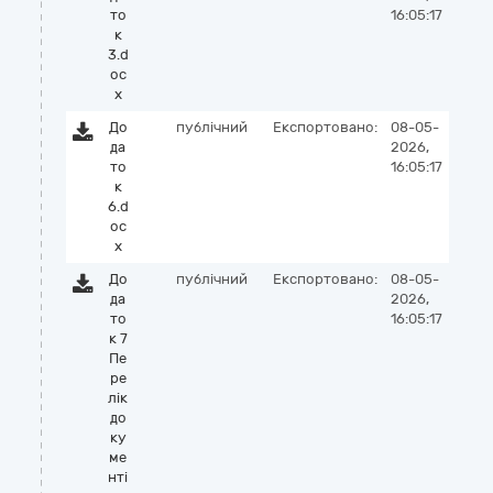
то
16:05:17
к
3.d
oc
x
До
публічний
Експортовано:
08-05-
да
2026,
то
16:05:17
к
6.d
oc
x
До
публічний
Експортовано:
08-05-
да
2026,
то
16:05:17
к 7
Пе
ре
лік
до
ку
ме
нті