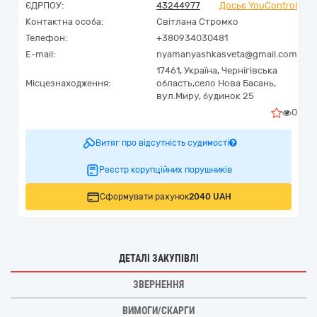
ЄДРПОУ:
43244977
Досьє YouControl
Контактна особа:
Світлана Стромко
Телефон:
+380934030481
E-mail:
nyamanyashkasveta@gmail.com
17461,
Україна
,
Чернігівська
Місцезнаходження:
область,
село Нова Басань,
вул.Миру, будинок 25
0
Витяг про відсутність судимості
Реєстр корупційних порушників
Сформувати рахунок
2040 UAH
ДЕТАЛІ ЗАКУПІВЛІ
ЗВЕРНЕННЯ
ВИМОГИ/СКАРГИ