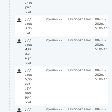
рите
рії.d
ocx
Дод
публічний
Експортовано:
08-05-
аток
2026,
3.do
16:05:17
cx
Дод
публічний
Експортовано:
08-05-
аток
2026,
4,те
16:05:17
х.сп
ец.d
ocx
Дод
публічний
Експортовано:
08-05-
аток
2026,
5,пр
16:05:17
оект
Дог
ово
ру.d
ocx
Дод
публічний
Експортовано:
08-05-