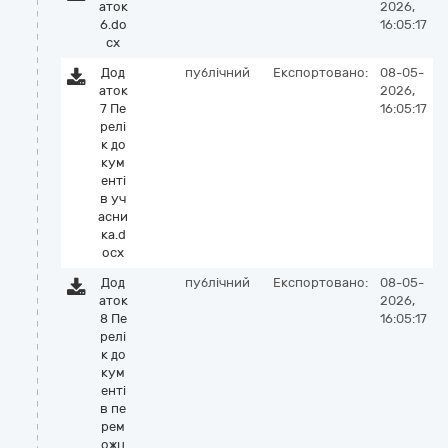
аток
2026,
6.do
16:05:17
cx
Дод
публічний
Експортовано:
08-05-
аток
2026,
7 Пе
16:05:17
релі
к до
кум
енті
в уч
асни
ка.d
ocx
Дод
публічний
Експортовано:
08-05-
аток
2026,
8 Пе
16:05:17
релі
к до
кум
енті
в пе
рем
ожц