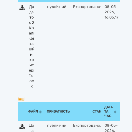
До
публічний
Експортовано:
08-05-
да
2026,
то
16:05:17
к 2
Кв
алі
фі
ка
цій
ні
кр
ит
ері
ї.d
oc
x
Інші
ДАТА
ФАЙЛ
ПРИВАТНІСТЬ
СТАН
ТА
ЧАС
До
публічний
Експортовано:
08-05-
да
2026,