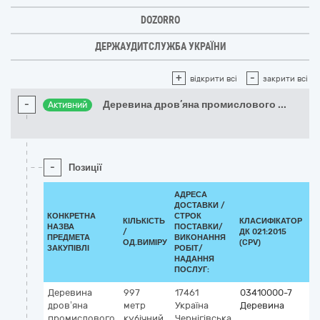
DOZORRO
ДЕРЖАУДИТСЛУЖБА УКРАЇНИ
+
-
відкрити всі
закрити всі
-
Деревина дров’яна промислового
...
Активний
-
Позиції
АДРЕСА
ДОСТАВКИ /
КОНКРЕТНА
СТРОК
КІЛЬКІСТЬ
КЛАСИФІКАТОР
НАЗВА
ПОСТАВКИ/
/
ДК 021:2015
КЛ
ПРЕДМЕТА
ВИКОНАННЯ
ОД.ВИМІРУ
(CPV)
ЗАКУПІВЛІ
РОБІТ/
НАДАННЯ
ПОСЛУГ:
Деревина
997
17461
03410000-7
дров’яна
метр
Україна
Деревина
промислового
кубічний
Чернігівська