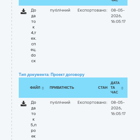
ЧАС
До
публічний
Експортовано:
08-05-
да
2026,
то
16:05:17
к
4,т
ех.
сп
ец.
do
cx
Тип документа: Проект договору
ДАТА
ФАЙЛ
ПРИВАТНІСТЬ
СТАН
ТА
ЧАС
До
публічний
Експортовано:
08-05-
да
2026,
то
16:05:17
к
5,п
ро
ек