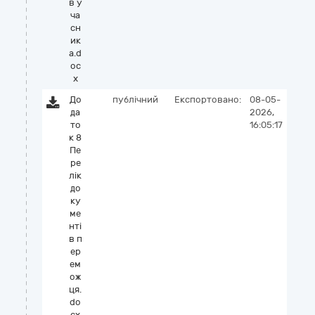
в у
ча
сн
ик
а.d
oc
x
До
публічний
Експортовано:
08-05-
да
2026,
то
16:05:17
к 8
Пе
ре
лік
до
ку
ме
нті
в п
ер
ем
ож
ця.
do
cx