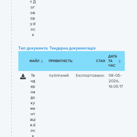
т Д
ог
ов
ор
у.d
oc
x
Тип документа: Тендерна документація
ДАТА
ФАЙЛ
ПРИВАТНІСТЬ
СТАН
ТА
ЧАС
Те
публічний
Експортовано:
08-05-
нд
2026,
ер
16:05:17
на
до
ку
ме
нт
аці
я.d
oc
x