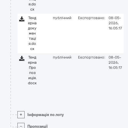
я.do
cx
Тенд
публічний
Експортовано:
08-05-
ерна
2026,
доку
16:05:17
мен
таці
я.do
cx
Тенд
публічний
Експортовано:
08-05-
ерна
2026,
Про
16:05:17
поз
иція.
docx
+
Інформація по лоту
-
Пропозиції