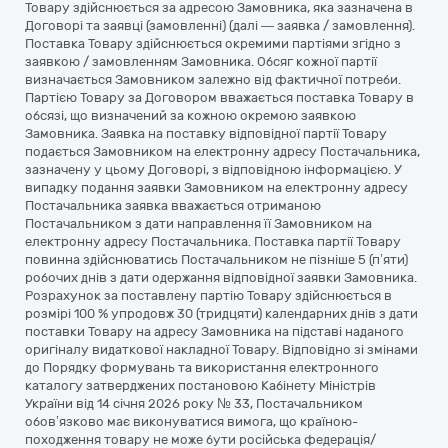
Товару здійснюється за адресою Замовника, яка зазначена в
Договорі та заявці (замовленні) (далі — заявка / замовлення).
Поставка Товару здійснюється окремими партіями згідно з
заявкою / замовленням Замовника. Обсяг кожної партії
визначається Замовником залежно від фактичної потреби.
Партією Товару за Договором вважається поставка Товару в
обсязі, що визначений за кожною окремою заявкою
Замовника. Заявка на поставку відповідної партії Товару
подається Замовником на електронну адресу Постачальника,
зазначену у цьому Договорі, з відповідною інформацією. У
випадку подання заявки Замовником на електронну адресу
Постачальника заявка вважається отриманою
Постачальником з дати направлення її Замовником на
електронну адресу Постачальника. Поставка партії Товару
повинна здійснюватись Постачальником не пізніше 5 (п’яти)
робочих днів з дати одержання відповідної заявки Замовника.
Розрахунок за поставлену партію Товару здійснюється в
розмірі 100 % упродовж 30 (тридцяти) календарних днів з дати
поставки Товару на адресу Замовника на підставі наданого
оригіналу видаткової накладної Товару. Відповідно зі змінами
до Порядку формувань та використання електронного
каталогу затверджених постановою Кабінету Міністрів
України від 14 січня 2026 року № 33, Постачальником
обов’язково має виконуватися вимога, що країною-
походження товару не може бути російська федерація/