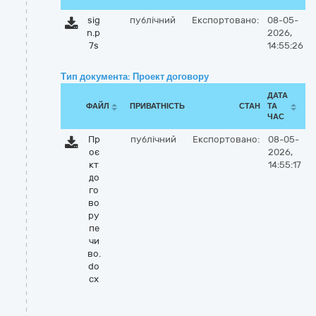
sig
публічний
Експортовано:
08-05-
n.p
2026,
7s
14:55:26
Тип документа: Проект договору
ДАТА
ФАЙЛ
ПРИВАТНІСТЬ
СТАН
ТА
ЧАС
Пр
публічний
Експортовано:
08-05-
оє
2026,
кт
14:55:17
до
го
во
ру
пе
чи
во.
do
cx