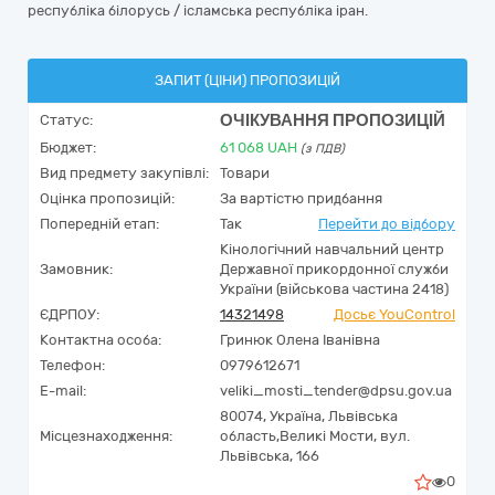
республіка білорусь / ісламська республіка іран.
ЗАПИТ (ЦІНИ) ПРОПОЗИЦІЙ
ОЧІКУВАННЯ ПРОПОЗИЦІЙ
Статус:
Бюджет:
61 068
UAH
(з ПДВ)
Вид предмету закупівлі:
Товари
Оцінка пропозицій:
За вартістю придбання
Попередній етап:
Так
Перейти до відбору
Кінологічний навчальний центр
Замовник:
Державної прикордонної служби
України (військова частина 2418)
ЄДРПОУ:
14321498
Досьє YouControl
Контактна особа:
Гринюк Олена Іванівна
Телефон:
0979612671
E-mail:
veliki_mosti_tender@dpsu.gov.ua
80074,
Україна
,
Львівська
Місцезнаходження:
область,
Великі Мости,
вул.
Львівська, 166
0