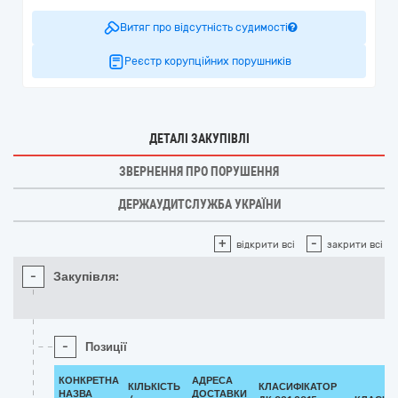
Витяг про відсутність судимості
Реєстр корупційних порушників
ДЕТАЛІ ЗАКУПІВЛІ
ЗВЕРНЕННЯ ПРО ПОРУШЕННЯ
ДЕРЖАУДИТСЛУЖБА УКРАЇНИ
+
-
відкрити всі
закрити всі
-
Закупівля:
-
Позиції
КОНКРЕТНА
АДРЕСА
КІЛЬКІСТЬ
КЛАСИФІКАТОР
НАЗВА
ДОСТАВКИ