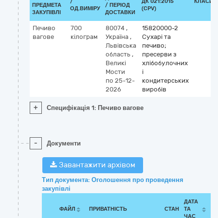
/
ДК 021:2015
КЛАСИФ
ПРЕДМЕТА
/ ПЕРІОД
ОД.ВИМІРУ
(CPV)
ЗАКУПІВЛІ
ДОСТАВКИ
Печиво
700
80074
,
15820000-2
вагове
кілограм
Україна
,
Сухарі та
Львівська
печиво;
область
,
пресерви з
Великі
хлібобулочних
Мости
і
по 25-12-
кондитерських
2026
виробів
+
Специфікація 1: Печиво вагове
-
Документи
Завантажити архівом
Тип документа: Оголошення про проведення
закупівлі
ДАТА
ФАЙЛ
ПРИВАТНІСТЬ
СТАН
ТА
ЧАС