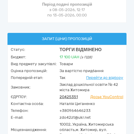
Період подачі пропозицій
з 08-05-2026, 12:17
по 13-05-2026, 00:00
ЗАПИТ (ЦІНИ) ПРОПОЗИЦІЙ
ТОРГИ ВІДМІНЕНО
Статус:
Бюджет:
17 100
UAH
(з ПДВ)
Вид предмету закупівлі:
Товари
Оцінка пропозицій:
За вартістю придбання
Попередній етап:
Так
Перейти до відбору
Заклад дошкільної освіти № 42
Замовник:
міста Житомира
ЄДРПОУ:
20425351
Досьє YouControl
Контактна особа:
Наталія Циганенко
Телефон:
+380964646233
E-mail:
zdo42zt@ukr.net
10002,
Україна
,
Житомирська
Місцезнаходження:
область,
м. Житомир,
вул.