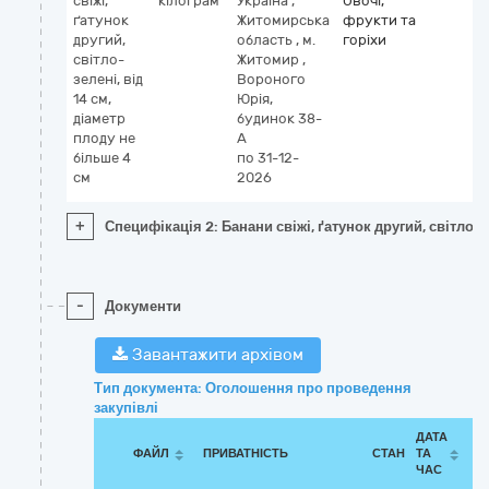
свіжі,
кілограм
Україна
,
Овочі,
ґатунок
Житомирська
фрукти та
другий,
область
,
м.
горіхи
світло-
Житомир
,
зелені, від
Вороного
14 см,
Юрія,
діаметр
будинок 38-
плоду не
А
більше 4
по 31-12-
см
2026
+
Специфікація 2: Банани свіжі, ґатунок другий, світло-з
-
Документи
Завантажити архівом
Тип документа: Оголошення про проведення
закупівлі
ДАТА
ФАЙЛ
ПРИВАТНІСТЬ
СТАН
ТА
ЧАС