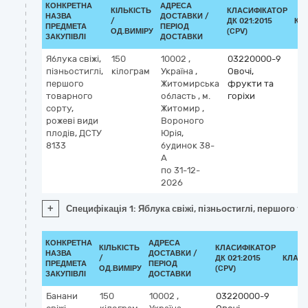
КОНКРЕТНА
АДРЕСА
КІЛЬКІСТЬ
КЛАСИФІКАТОР
НАЗВА
ДОСТАВКИ /
/
ДК 021:2015
КЛ
ПРЕДМЕТА
ПЕРІОД
ОД.ВИМІРУ
(CPV)
ЗАКУПІВЛІ
ДОСТАВКИ
Яблука свіжі,
150
10002
,
03220000-9
пізньостиглі,
кілограм
Україна
,
Овочі,
першого
Житомирська
фрукти та
товарного
область
,
м.
горіхи
сорту,
Житомир
,
рожеві види
Вороного
плодів, ДСТУ
Юрія,
8133
будинок 38-
А
по 31-12-
2026
+
Специфікація 1: Яблука свіжі, пізньостиглі, першого т
КОНКРЕТНА
АДРЕСА
КІЛЬКІСТЬ
КЛАСИФІКАТОР
НАЗВА
ДОСТАВКИ /
/
ДК 021:2015
КЛАСИ
ПРЕДМЕТА
ПЕРІОД
ОД.ВИМІРУ
(CPV)
ЗАКУПІВЛІ
ДОСТАВКИ
Банани
150
10002
,
03220000-9