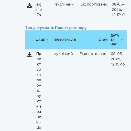
sig
публічний
Експортовано:
08-05-
n.p
2026,
7s
12:17:10
Тип документа: Проект договору
ДАТА
ФАЙЛ
ПРИВАТНІСТЬ
СТАН
ТА
ЧАС
Пр
публічний
Експортовано:
08-05-
оє
2026,
кт
12:15:46
до
го
во
ру
ф
ру
кт
и т
ра
ве
нь.
do