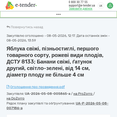
0 800 30 77 55
support@e-tender.ua
UK
Замовити дзвінок
Повернутись назад
Закупівлю оголошено - 08-05-2026, 12:17. Дата останніх змін -
08-05-2026, 13:59
Яблука свіжі, пізньостиглі, першого
товарного сорту, рожеві види плодів,
ДСТУ 8133; Банани свіжі, ґатунок
другий, світло-зелені, від 14 см,
діаметр плоду не більше 4 см
Оголошення про проведення.pdf
Закупівля:
UA-2026-05-08-005865-a
/
на ProZorro
/
на DoZorro
Рядок плану закупівлі та обґрунтування:
UA-P-2026-05-08-
007186-a