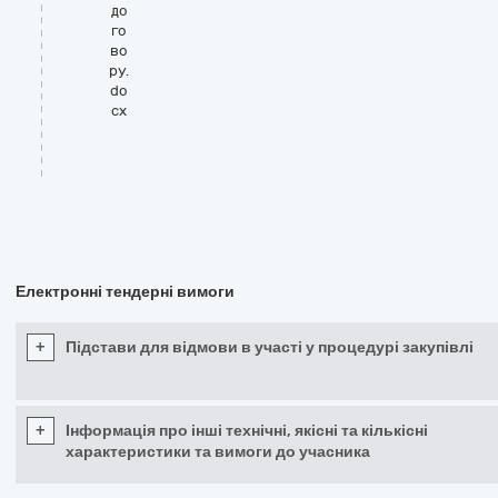
до
го
во
ру.
do
cx
Електронні тендерні вимоги
+
Підстави для відмови в участі у процедурі закупівлі
+
Інформація про інші технічні, якісні та кількісні
характеристики та вимоги до учасника