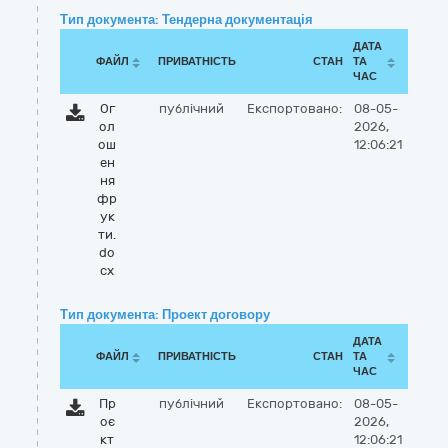
Тип документа: Тендерна документація
ДАТА
ФАЙЛ
ПРИВАТНІСТЬ
СТАН
ТА
ЧАС
Ог
публічний
Експортовано:
08-05-
ол
2026,
ош
12:06:21
ен
ня
фр
ук
ти.
do
cx
Тип документа: Проект договору
ДАТА
ФАЙЛ
ПРИВАТНІСТЬ
СТАН
ТА
ЧАС
Пр
публічний
Експортовано:
08-05-
оє
2026,
кт
12:06:21