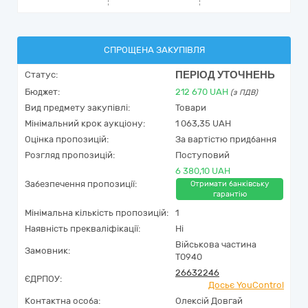
СПРОЩЕНА ЗАКУПІВЛЯ
ПЕРІОД УТОЧНЕНЬ
Статус:
Бюджет:
212 670
UAH
(з ПДВ)
Вид предмету закупівлі:
Товари
Мінімальний крок аукціону:
1 063,35 UAH
Оцінка пропозицій:
За вартістю придбання
Розгляд пропозицій:
Поступовий
6 380,10 UAH
Забезпечення пропозиції:
Отримати банківську
гарантію
Мінімальна кількість пропозицій:
1
Наявність прекваліфікації:
Ні
Військова частина
Замовник:
Т0940
26632246
ЄДРПОУ:
Досьє YouControl
Контактна особа:
Олексій Довгай