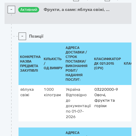
-
Фрукти, а саме: яблука свіжі,
...
Активний
-
Позиції
АДРЕСА
ДОСТАВКИ /
КОНКРЕТНА
СТРОК
КІЛЬКІСТЬ
КЛАСИФІКАТОР
НАЗВА
ПОСТАВКИ/
/
ДК 021:2015
КЛАСИ
ПРЕДМЕТА
ВИКОНАННЯ
ОД.ВИМІРУ
(CPV)
ЗАКУПІВЛІ
РОБІТ/
НАДАННЯ
ПОСЛУГ:
яблука
1 000
Україна
03220000-9
свіжі
кілограм
Відповідно
Овочі,
до
фрукти та
документації
горіхи
по 01-07-
2026
АДРЕСА