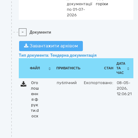
документації
горіхи
по 01-07-
2026
-
Документи
Завантажити архівом
Тип документа: Тендерна документація
ДАТА
ФАЙЛ
ПРИВАТНІСТЬ
СТАН
ТА
ЧАС
Ого
публічний
Експортовано:
08-05-
лош
2026,
енн
12:06:21
я ф
рук
ти.d
ocx