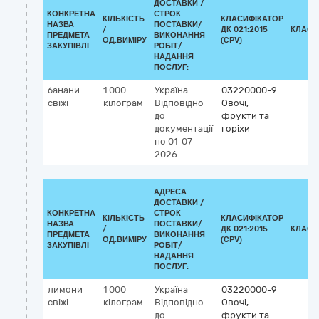
ДОСТАВКИ /
КОНКРЕТНА
СТРОК
КІЛЬКІСТЬ
КЛАСИФІКАТОР
НАЗВА
ПОСТАВКИ/
/
ДК 021:2015
КЛАСИ
ПРЕДМЕТА
ВИКОНАННЯ
ОД.ВИМІРУ
(CPV)
ЗАКУПІВЛІ
РОБІТ/
НАДАННЯ
ПОСЛУГ:
банани
1 000
Україна
03220000-9
свіжі
кілограм
Відповідно
Овочі,
до
фрукти та
документації
горіхи
по 01-07-
2026
АДРЕСА
ДОСТАВКИ /
КОНКРЕТНА
СТРОК
КІЛЬКІСТЬ
КЛАСИФІКАТОР
НАЗВА
ПОСТАВКИ/
/
ДК 021:2015
КЛАСИ
ПРЕДМЕТА
ВИКОНАННЯ
ОД.ВИМІРУ
(CPV)
ЗАКУПІВЛІ
РОБІТ/
НАДАННЯ
ПОСЛУГ:
лимони
1 000
Україна
03220000-9
свіжі
кілограм
Відповідно
Овочі,
до
фрукти та