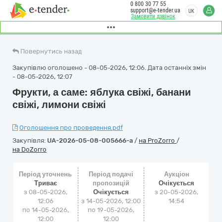
0 800 30 77 55
support@e-tender.ua
UK
Замовити дзвінок
Повернутись назад
Закупівлю оголошено - 08-05-2026, 12:06. Дата останніх змін
- 08-05-2026, 12:07
Фрукти, а саме: яблука свіжі, банани
свіжі, лимони свіжі
Оголошення про проведення.pdf
Закупівля:
UA-2026-05-08-005666-a
/
на ProZorro
/
на DoZorro
Період уточнень
Період подачі
Аукціон
Триває
пропозицій
Очікується
з 08-05-2026,
Очікується
з
20-05-2026,
12:06
з 14-05-2026, 12:00
14:54
по 14-05-2026,
по 19-05-2026,
12:00
12:00