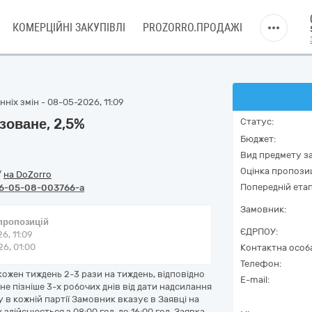
КОМЕРЦІЙНІ ЗАКУПІВЛІ
PROZORRO.ПРОДАЖІ
ніх змін - 08-05-2026, 11:09
зоване, 2,5%
Статус:
Бюджет:
Вид предмету за
Оцінка пропозиц
/
на DoZorro
Попередній етап
6-05-08-003766-a
Замовник:
 пропозицій
ЄДРПОУ:
6, 11:09
6, 01:00
Контактна особ
Телефон:
ожен тиждень 2-3 рази на тиждень, відповідно
E-mail:
е пізніше 3-х робочих днів від дати надсилання
 в кожній партії Замовник вказує в Заявці на
 здійснюється з 08:00 год. до 16:00 год. Заявка