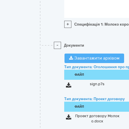
+
Специфікація 1: Молоко коро
-
Документи
Завантажити архівом
Тип документа: Оголошення про п
ФАЙЛ
sign.p7s
Тип документа: Проект договору
ФАЙЛ
Проект договору Молок
о.docx