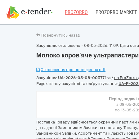
PROZORRO
PROZORRO MARKET
Повернутись назад
Закупівлю оголошено - 08-05-2026, 11:09. Дата остан
Молоко коров'яче ультрапастери
Оголошення про проведення.pdf
Закупівля:
UA-2026-05-08-003771-a
/
на ProZorro
Рядок плану закупівлі та обґрунтування:
UA-P-202
Період подачі
з 08-05-202
по 13-05-202
Поставка Товару здійснюється окремими партіями к
до наданої Замовником Заявки на поставку Товару, н
Замовником Заявки. Асортимент та кількість Товару
поставку відповідної партії Товару. Поставка Товару