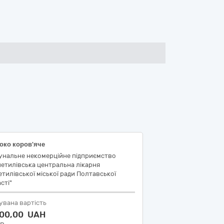
око коров'яче
унальне некомерційне підприємство
етилівська центральна лікарня
тилівської міської ради Полтавської
сті"
увана вартість
000,00 UAH