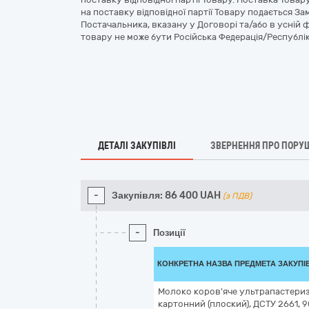
на поставку відповідної партії Товару подається 
Постачальника, вказану у Договорі та/або в усній
товару не може бути Російська Федерація/Республік
ДЕТАЛІ ЗАКУПІВЛІ
ЗВЕРНЕННЯ ПРО ПОРУ
-
Закупівля:
86 400
UAH
(з ПДВ)
-
Позиції
КОНКРЕТНА НАЗВА ПРЕДМЕТА ЗАКУПІ
Молоко коров'яче ультрапастериз
картонний (плоский), ДСТУ 2661, 