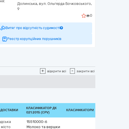
ня:
Долинська,
вул. Ольгерда Бочковського,
9
0
Витяг про відсутність судимості
Реєстр корупційних порушників
+
-
відкрити всі
закрити всі
КЛАСИФІКАТОР ДК
Д ДОСТАВКИ
КЛАСИФІКАТОРИ
021:2015 (CPV)
адська
15510000-6
 місто
Молоко та вершки