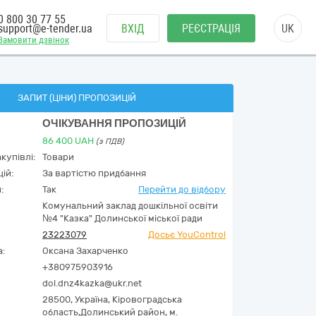
0 800 30 77 55
support@e-tender.ua
ВХІД
РЕЄСТРАЦІЯ
UK
Замовити дзвінок
ЗАПИТ (ЦІНИ) ПРОПОЗИЦІЙ
ОЧІКУВАННЯ ПРОПОЗИЦІЙ
86 400
UAH
(з ПДВ)
купівлі:
Товари
ій:
За вартістю придбання
:
Так
Перейти до відбору
Комунальний заклад дошкільної освіти
№4 "Казка" Долинської міської ради
23223079
Досьє YouControl
а:
Оксана Захарченко
+380975903916
dol.dnz4kazka@ukr.net
28500,
Україна
,
Кіровоградська
область,
Долинський район, м.