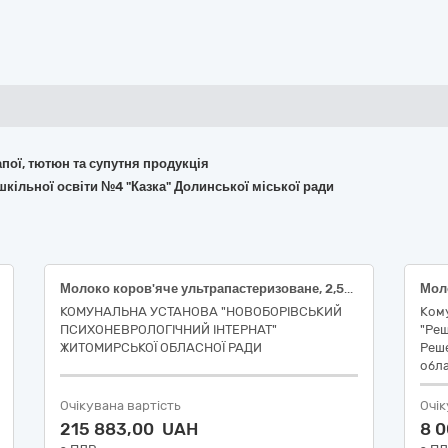
апої, тютюн та супутня продукція
кільної освіти №4 "Казка" Долинської міської ради
Молоко коров'яче ультрапастеризоване, 2,5%, пакет картонний (плоский), ДСТУ 2661, 900-1000г
Мол
КОМУНАЛЬНА УСТАНОВА "НОВОБОРІВСЬКИЙ
Ком
ПСИХОНЕВРОЛОГІЧНИЙ ІНТЕРНАТ"
"Реш
ЖИТОМИРСЬКОЇ ОБЛАСНОЇ РАДИ
Реше
обла
Очікувана вартість
Очік
215 883,00 UAH
8 