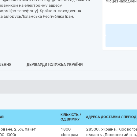
Місцезнаходжен
Замовником на електронну адресу
 формі (по телефону). Країною-походження
а Білорусь/Ісламська Республіка Іран.
ШЕННЯ
ДЕРЖАУДИТСЛУЖБА УКРАЇНИ
КІЛЬКІСТЬ /
ВЛІ
АДРЕСА ДОСТАВКИ / ПЕРІО
ОД.ВИМІРУ
оване, 2,5%, пакет
1 800
28500
,
Україна
,
Кіровогр
900-1000г
кілограм
область
,
Долинський р-н,