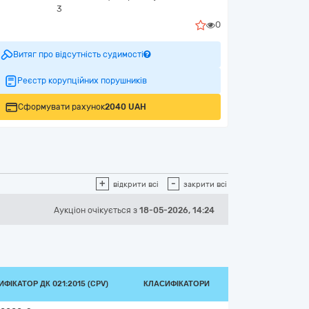
3
0
Витяг про відсутність судимості
Реєстр корупційних порушників
Сформувати рахунок
2040 UAH
+
-
відкрити всі
закрити всі
Аукціон
очікується
з
18-05-2026, 14:24
ФІКАТОР ДК 021:2015 (CPV)
КЛАСИФІКАТОРИ