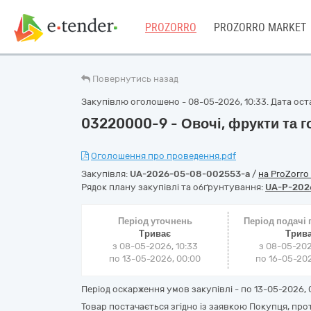
PROZORRO
PROZORRO MARKET
Повернутись назад
Закупівлю оголошено - 08-05-2026, 10:33. Дата оста
03220000-9 - Овочі, фрукти та г
Оголошення про проведення.pdf
Закупівля:
UA-2026-05-08-002553-a
/
на ProZorro
Рядок плану закупівлі та обґрунтування:
UA-P-202
Період уточнень
Період подачі
Триває
Трив
з 08-05-2026, 10:33
з 08-05-202
по 13-05-2026, 00:00
по 16-05-202
Період оскарження умов закупівлі - по
13-05-2026, 
Товар постачається згідно із заявкою Покупця, про