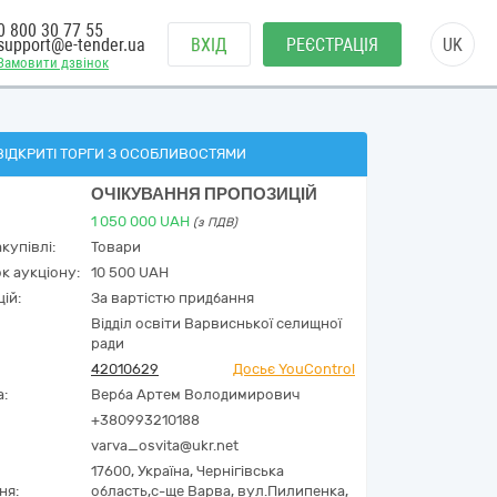
0 800 30 77 55
support@e-tender.ua
ВХІД
РЕЄСТРАЦІЯ
UK
Замовити дзвінок
ВІДКРИТІ ТОРГИ З ОСОБЛИВОСТЯМИ
ОЧІКУВАННЯ ПРОПОЗИЦІЙ
1 050 000
UAH
(з ПДВ)
купівлі:
Товари
к аукціону:
10 500 UAH
ій:
За вартістю придбання
Відділ освіти Варвиснької селищної
ради
42010629
Досьє YouControl
а:
Верба Артем Володимирович
+380993210188
varva_osvita@ukr.net
17600,
Україна
,
Чернігівська
ня:
область,
с-ще Варва,
вул.Пилипенка,