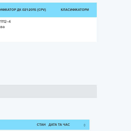
ФІКАТОР ДК 021:2015 (CPV)
КЛАСИФІКАТОРИ
1112-4
ва
СТАН
ДАТА ТА ЧАС