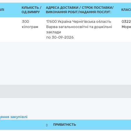
КІЛЬКІСТЬ /
АДРЕСА ДОСТАВКИ /
СТРОК ПОСТАВКИ/
ВЛІ
КЛАСИ
ОД.ВИМІРУ
ВИКОНАННЯ РОБІТ/НАДАННЯ ПОСЛУГ:
300
17600
Україна
Чернігівська область
0322
кілограм
Варва
загальноосвітні та дошкільні
Морк
заклади
по 30-09-2026
ення закупівлі
ПРИВАТНІСТЬ