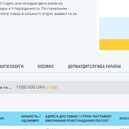
годин, але не рідше двох разів на
ру є її періодичність. Постачальник
яти товар в кількості згідно заявки та за
МОГИ/СКАРГИ
DOZORRO
ДЕРЖАУДИТСЛУЖБА УКРАЇНИ
и та
...
1 050 000
UAH
(з ПДВ)
КІЛЬКІСТЬ /
АДРЕСА ДОСТАВКИ /
СТРОК ПОСТАВКИ/
ВЛІ
КЛАСИ
ОД.ВИМІРУ
ВИКОНАННЯ РОБІТ/НАДАННЯ ПОСЛУГ: