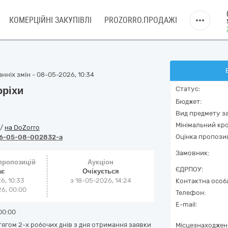
КОМЕРЦІЙНІ ЗАКУПІВЛІ
PROZORRO.ПРОДАЖІ
нніх змін - 08-05-2026, 10:34
оріхи
Статус:
Бюджет:
Вид предмету за
Мінімальний кро
/
на DoZorro
Оцінка пропозиц
6-05-08-002832-a
Замовник:
 пропозицій
Аукціон
ЄДРПОУ:
ає
Очікується
6, 10:33
з
18-05-2026, 14:24
Контактна особ
6, 00:00
Телефон:
E-mail:
00:00
тягом 2-х робочих днів з дня отримання заявки
Місцезнаходжен