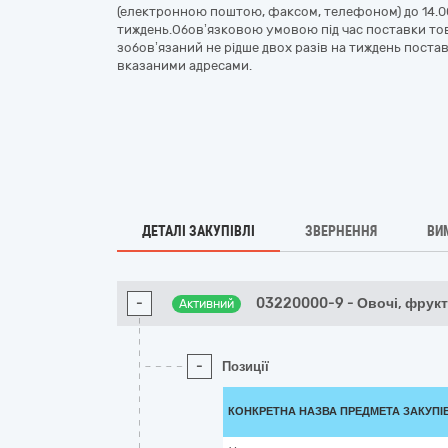
(електронною поштою, факсом, телефоном) до 14.00 
тиждень.Обов’язковою умовою під час поставки това
зобов’язаний не рідше двох разів на тиждень поставл
вказаними адресами.
ДЕТАЛІ ЗАКУПІВЛІ
ЗВЕРНЕННЯ
ВИ
-
03220000-9 - Овочі, фрукт
Активний
-
Позиції
КОНКРЕТНА НАЗВА ПРЕДМЕТА ЗАКУПІ